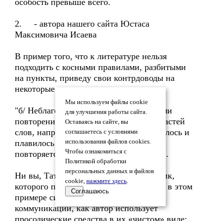
особость превыше всего.
2. - автора нашего сайта Юстаса
Максимовича Исаева
В пример того, что к литературе нельзя
подходить с косными правилами, разбитыми
на пункты, приведу свои контрдоводы на
некоторые положения статьи:
Мы используем файлы cookie
"б/ Неблагозвучие создается случайными
для улучшения работы сайта.
повторениями одинаковых по звукам частей
Оставаясь на сайте, вы
слов, например: Небо, казалось, трескалось и
соглашаетесь с условиями
плавилось от жары (здесь навязчиво
использования файлов cookies.
Чтобы ознакомиться с
повторяется звуковое сочетание -лось)".
Политикой обработки
персональных данных и файлов
Ни вы, Татьяна, ни уважаемый академик,
cookie,
нажмите здесь
.
которого процитировали, не услышали в этом
Соглашаюсь
примере ситуационной речевой
коммуникации, как автор использует
просодические средства в их «чистом» виде: