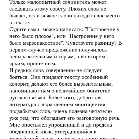
Только малоопытный сочинитель может
следовать этому совету. Плохих слов не
бывает, если всякое слово находит своё место
в тексте.
Судите сами, можно написать: "Настроение у
него было плохое", или "Настроение у него
было мерзопакостное". Чувствуете разницу? В
первом случае предложение получилось
невыразительным и серым, а во втором -
ярким, ироничным.
И редких слов совершенно не следует
бояться. Они придают тексту особенный
колорит, делают его более выразительным,
напоминают нам о величайшем богатстве
русского языка. Более того, добротная
литература с вкраплением многоцветия
подзабытых слов, очень полезна читателю
уже тем, что обогащает его разговорную речь.
Мне опостылел упрощённый и до предела
обеднённый язык, утвердившийся в
молодёжной среде, в семье, на производстве,