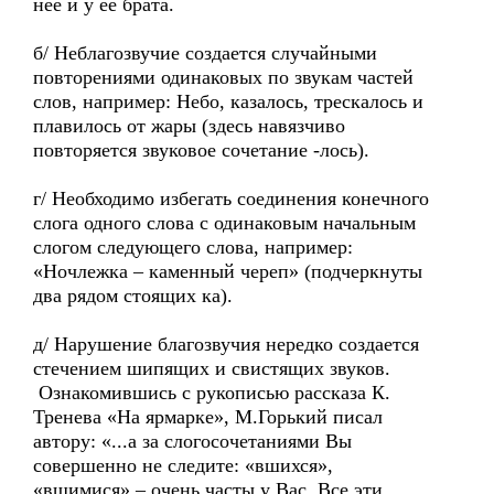
неё и у её брата.
б/ Неблагозвучие создается случайными
повторениями одинаковых по звукам частей
слов, например: Небо, казалось, трескалось и
плавилось от жары (здесь навязчиво
повторяется звуковое сочетание -лось).
г/ Необходимо избегать соединения конечного
слога одного слова с одинаковым начальным
слогом следующего слова, например:
«Ночлежка – каменный череп» (подчеркнуты
два рядом стоящих ка).
д/ Нарушение благозвучия нередко создается
стечением шипящих и свистящих звуков.
Ознакомившись с рукописью рассказа К.
Тренева «На ярмарке», М.Горький писал
автору: «...а за слогосочетаниями Вы
совершенно не следите: «вшихся»,
«вшимися» – очень часты у Вас. Все эти