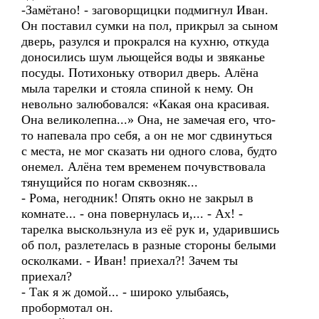
-Замётано! - заговорщицки подмигнул Иван.
Он поставил сумки на пол, прикрыл за сыном
дверь, разулся и прокрался на кухню, откуда
доносились шум льющейся воды и звяканье
посуды. Потихоньку отворил дверь. Алёна
мыла тарелки и стояла спиной к нему. Он
невольно залюбовался: «Какая она красивая.
Она великолепна...» Она, не замечая его, что-
то напевала про себя, а он не мог сдвинуться
с места, не мог сказать ни одного слова, будто
онемел. Алёна тем временем почувствовала
тянущийся по ногам сквозняк...
- Рома, негодник! Опять окно не закрыл в
комнате... - она повернулась и,... - Ах! -
тарелка выскользнула из её рук и, ударившись
об пол, разлетелась в разные стороны белыми
осколками. - Иван! приехал?! Зачем ты
приехал?
- Так я ж домой... - широко улыбаясь,
пробормотал он.