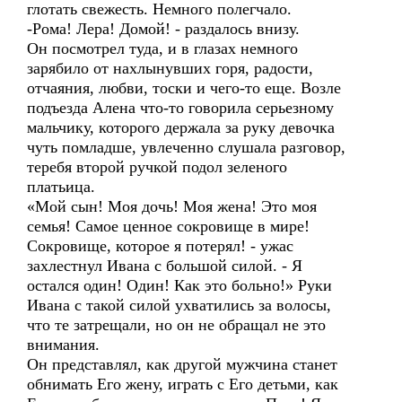
глотать свежесть. Немного полегчало.
-Рома! Лера! Домой! - раздалось внизу.
Он посмотрел туда, и в глазах немного
зарябило от нахлынувших горя, радости,
отчаяния, любви, тоски и чего-то еще. Возле
подъезда Алена что-то говорила серьезному
мальчику, которого держала за руку девочка
чуть помладше, увлеченно слушала разговор,
теребя второй ручкой подол зеленого
платьица.
«Мой сын! Моя дочь! Моя жена! Это моя
семья! Самое ценное сокровище в мире!
Сокровище, которое я потерял! - ужас
захлестнул Ивана с большой силой. - Я
остался один! Один! Как это больно!» Руки
Ивана с такой силой ухватились за волосы,
что те затрещали, но он не обращал не это
внимания.
Он представлял, как другой мужчина станет
обнимать Его жену, играть с Его детьми, как