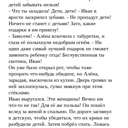
детей забывать нельзя!
- Что ты заладила! Дети, дети! - Иван в
ярости заскрипел зубами. - Не пропадут дети!
Ничего не станет с детьми! Зато, какие
подарки я им привезу!
- Замолчи! - Алёна вскочила с табуретки, и
глаза её полыхнули недобрым огнём. - Ни
один даже самый лучший подарок не сможет
заменить ребенку отца! Бесчувственная ты
скотина, Иван!
Он уже было открыл рот, чтобы тоже
проорать что-нибудь обидное, но Алёна,
зарыдав, выскочила из кухни. Дверь громко за
ней захлопнулась, гулко звякнув при этом
стёклами.
Иван выругался. Эти женщины! Вечно им
что-то не так! Для её же пользы! Он пошёл
вслед за женой в спальню. По дороге заглянул
в детскую, чтобы убедиться, что их крики не
разбудили детей. Затем побрёл спать. Ложась