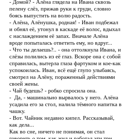
- Домой? - Алёна глядела на Ивана сквозь
пелену слёз, прижав руки к груди, словно
боясь выпустить на волю радость.
- Алёна, Алёнушка, родная! - Иван подбежал
и обнял её, утонул в каскаде её волос, вдыхал
с наслаждением её запах. Вначале Алёна
вроде попыталась ответить ему, но вдруг...
- Что ты делаешь?.. - она оттолкнула Ивана, и
слёзы полились из её глаз. Вскоре она с собой
справилась, вытерла глаза фартуком и кое-как
успокоилась. Иван, всё ещё глупо улыбаясь,
смотрел на Алёну, пораженный действиями
своей жены.
- Чай будешь? - робко спросила она.
- Да, - машинально вырвалось у него. Алёна
усадила его за стол, налила тёмного напитка в
чашку.
- Вот. Чайник недавно кипел. Рассказывай,
как дела...
Как во сне, ничего не понимая, он стал
говорить о том, как жил и работал эти три