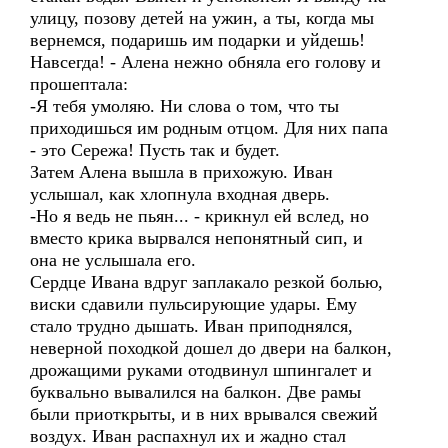
улицу, позову детей на ужин, а ты, когда мы
вернемся, подаришь им подарки и уйдешь!
Навсегда! - Алена нежно обняла его голову и
прошептала:
-Я тебя умоляю. Ни слова о том, что ты
приходишься им родным отцом. Для них папа
- это Сережа! Пусть так и будет.
Затем Алена вышла в прихожую. Иван
услышал, как хлопнула входная дверь.
-Но я ведь не пьян... - крикнул ей вслед, но
вместо крика вырвался непонятный сип, и
она не услышала его.
Сердце Ивана вдруг заплакало резкой болью,
виски сдавили пульсирующие удары. Ему
стало трудно дышать. Иван приподнялся,
неверной походкой дошел до двери на балкон,
дрожащими руками отодвинул шпингалет и
буквально вывалился на балкон. Две рамы
были приоткрыты, и в них врывался свежий
воздух. Иван распахнул их и жадно стал