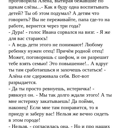
проговорила Алёна, вытирая бежавшие по
щекам слёзы...- Как я буду одна воспитывать
детей? Ты об этом подумал? А детям что
говорить? Вы не переживайте, папа где-то на
работе, вернется через три года?
- Дура! - голос Ивана сорвался на визг. - Я же
для вас стараюсь!
- А ведь дети этого не понимают! Любому
ребенку нужен отец! Причём родной отец!
Может, поговоришь с шефом, и он разрешит
тебе взять семью! Это повышение!.. А вдруг
ты там сработаешься и захочешь остаться! -
Алёна еле сдерживала себя. Вот-вот
разрыдается.
- Да ты просто ревнуешь, истеричка! -
рявкнул он. - Мы так долго ждали этого! А ты
мне истерику закатываешь! Да пойми,
наконец! Если мне там понравится, то я
приеду и заберу вас! Нельзя же вечно сидеть
в этом городе!
- Нельзя, - согласилась она. - Но и про наших