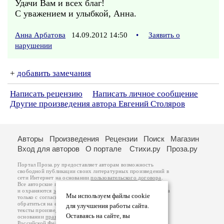
Удачи Вам и всех благ!
С уважением и улыбкой, Анна.
Анна Арбатова
14.09.2012 14:50
•
Заявить о
нарушении
+
добавить замечания
Написать рецензию
Написать личное сообщение
Другие произведения автора Евгений Столяров
Авторы
Произведения
Рецензии
Поиск
Магазин
Вход для авторов
О портале
Стихи.ру
Проза.ру
Портал Проза.ру предоставляет авторам возможность
свободной публикации своих литературных произведений в
сети Интернет на основании
пользовательского договора
.
Все авторские права на произведения принадлежат авторам
и охраняются
законом
. Перепечатка произведений возможна
Мы используем файлы cookie
только с согласия его автора, к которому вы можете
обратиться на его авторской странице. Ответственность за
для улучшения работы сайта.
тексты произведений авторы несут самостоятельно на
Оставаясь на сайте, вы
основании
правил публикации
и
законодательства
Российской Федерации
. Данные пользователей