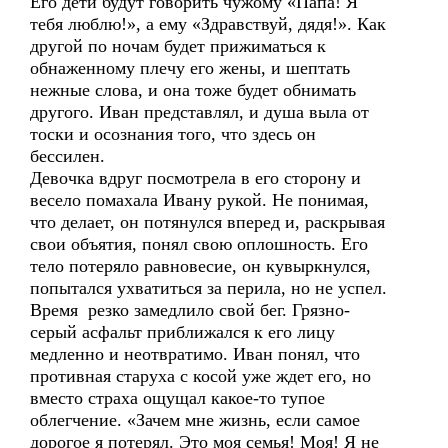
Его дети будут говорить чужому «Папа! Я
тебя люблю!», а ему «Здравствуй, дядя!». Как
другой по ночам будет прижиматься к
обнаженному плечу его жены, и шептать
нежные слова, и она тоже будет обнимать
другого. Иван представлял, и душа выла от
тоски и осознания того, что здесь он
бессилен.
Девочка вдруг посмотрела в его сторону и
весело помахала Ивану рукой. Не понимая,
что делает, он потянулся вперед и, раскрывая
свои объятия, понял свою оплошность. Его
тело потеряло равновесие, он кувыркнулся,
попытался ухватиться за перила, но не успел.
Время резко замедлило свой бег. Грязно-
серый асфальт приближался к его лицу
медленно и неотвратимо. Иван понял, что
противная старуха с косой уже ждет его, но
вместо страха ощущал какое-то тупое
облегчение. «Зачем мне жизнь, если самое
дорогое я потерял. Это моя семья! Моя! Я не