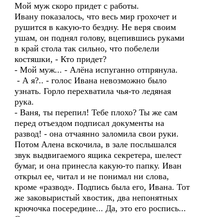
Мой муж скоро придет с работы.
Ивану показалось, что весь мир грохочет и
рушится в какую-то бездну. Не веря своим
ушам, он поднял голову, вцепившись руками
в край стола так сильно, что побелели
костяшки, - Кто придет?
- Мой муж... - Алёна испуганно отпрянула.
- А я?.. - голос Ивана невозможно было
узнать. Горло перехватила чья-то ледяная
рука.
- Ваня, ты перепил! Тебе плохо? Ты же сам
перед отъездом подписал документы на
развод! - она отчаянно заломила свои руки.
Потом Алена вскочила, в зале послышался
звук выдвигаемого ящика секретера, шелест
бумаг, и она принесла какую-то папку. Иван
открыл ее, читал и не понимал ни слова,
кроме «развод». Подпись была его, Ивана. Тот
же заковыристый хвостик, два непонятных
крючочка посередине... Да, это его роспись...