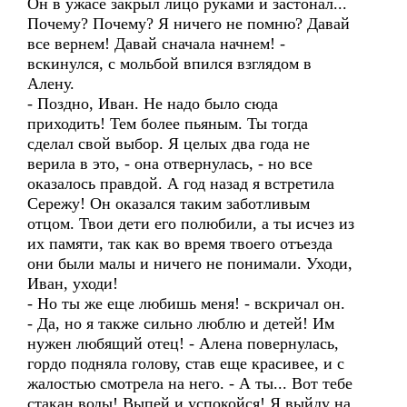
Он в ужасе закрыл лицо руками и застонал...
Почему? Почему? Я ничего не помню? Давай
все вернем! Давай сначала начнем! -
вскинулся, с мольбой впился взглядом в
Алену.
- Поздно, Иван. Не надо было сюда
приходить! Тем более пьяным. Ты тогда
сделал свой выбор. Я целых два года не
верила в это, - она отвернулась, - но все
оказалось правдой. А год назад я встретила
Сережу! Он оказался таким заботливым
отцом. Твои дети его полюбили, а ты исчез из
их памяти, так как во время твоего отъезда
они были малы и ничего не понимали. Уходи,
Иван, уходи!
- Но ты же еще любишь меня! - вскричал он.
- Да, но я также сильно люблю и детей! Им
нужен любящий отец! - Алена повернулась,
гордо подняла голову, став еще красивее, и с
жалостью смотрела на него. - А ты... Вот тебе
стакан воды! Выпей и успокойся! Я выйду на