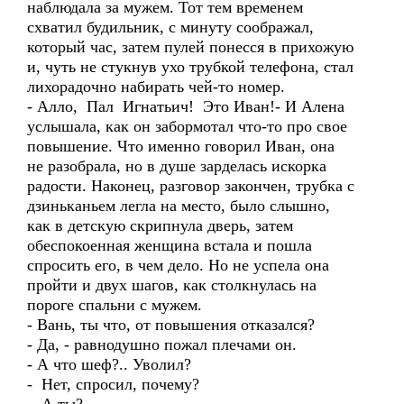
наблюдала за мужем. Тот тем временем
схватил будильник, с минуту соображал,
который час, затем пулей понесся в прихожую
и, чуть не стукнув ухо трубкой телефона, стал
лихорадочно набирать чей-то номер.
- Алло, Пал Игнатьич! Это Иван!- И Алена
услышала, как он забормотал что-то про свое
повышение. Что именно говорил Иван, она
не разобрала, но в душе зарделась искорка
радости. Наконец, разговор закончен, трубка с
дзиньканьем легла на место, было слышно,
как в детскую скрипнула дверь, затем
обеспокоенная женщина встала и пошла
спросить его, в чем дело. Но не успела она
пройти и двух шагов, как столкнулась на
пороге спальни с мужем.
- Вань, ты что, от повышения отказался?
- Да, - равнодушно пожал плечами он.
- А что шеф?.. Уволил?
- Нет, спросил, почему?