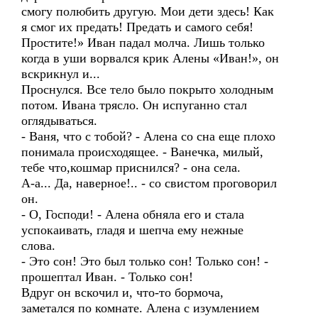
смогу полюбить другую. Мои дети здесь! Как
я смог их предать! Предать и самого себя!
Простите!» Иван падал молча. Лишь только
когда в уши ворвался крик Алены «Иван!», он
вскрикнул и...
Проснулся. Все тело было покрыто холодным
потом. Ивана трясло. Он испуганно стал
оглядываться.
- Ваня, что с тобой? - Алена со сна еще плохо
понимала происходящее. - Ванечка, милый,
тебе что,кошмар приснился? - она села.
А-а... Да, наверное!.. - со свистом проговорил
он.
- О, Господи! - Алена обняла его и стала
успокаивать, гладя и шепча ему нежные
слова.
- Это сон! Это был только сон! Только сон! -
прошептал Иван. - Только сон!
Вдруг он вскочил и, что-то бормоча,
заметался по комнате. Алена с изумлением