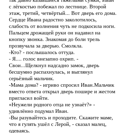
так давно казавшиеся тяжелыми сумки, Иван
с лёгкостью побежал по лестнице. Второй
этаж, третий, четвёртый... Вот дверь его дома.
Сердце Ивана радостно заколотилось,
слабость от волнения чуть не подкосила ноги.
Пальцем дрожащей руки он надавил на
кнопку звонка. Знакомая до боли трель
прозвучала за дверью. Смолкла.
-Кто? - послышалось оттуда.
- Я.... голос внезапно охрип. -
Свои...Щелкнул надсадно замок, дверь
бесшумно распахнулась, и выглянул
серьёзный мальчик.
-Мама дома? - игриво спросил Иван.Мальчик
вместо ответа открыл дверь пошире и жестом
пригласил войти.
«Неужели родного отца не узнаёт?» -
удивлённо подумал Иван.
-Вы разувайтесь и проходите. Скажите маме,
что я гулять ушёл с Лерой, - сказал малец,
одеваясь.