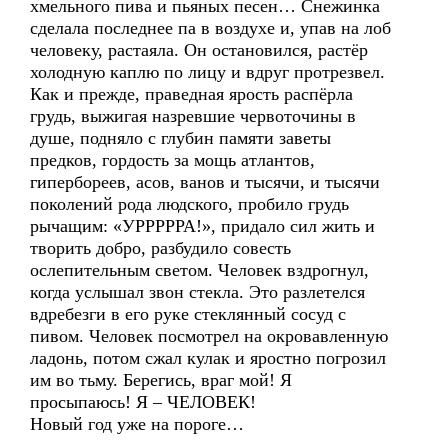
хмельного пива и пьяных песен… Снежинка
сделала последнее па в воздухе и, упав на лоб
человеку, растаяла. Он остановился, растёр
холодную каплю по лицу и вдруг протрезвел.
Как и прежде, праведная ярость распёрла
грудь, выжигая назревшие червоточины в
душе, подняло с глубин памяти заветы
предков, гордость за мощь атлантов,
гипербореев, асов, ванов и тысячи, и тысячи
поколений рода людского, пробило грудь
рычащим: «УРРРРРА!», придало сил жить и
творить добро, разбудило совесть
ослепительным светом. Человек вздрогнул,
когда услышал звон стекла. Это разлетелся
вдребезги в его руке стеклянный сосуд с
пивом. Человек посмотрел на окровавленную
ладонь, потом сжал кулак и яростно погрозил
им во тьму. Берегись, враг мой! Я
просыпаюсь! Я – ЧЕЛОВЕК!
Новый год уже на пороге…