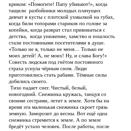
криком: «Помогите! Папу убивают!», когда
тащили разбойники молодых плачущих
девчат в кусты с плотской ухмылкой на губах,
когда били топорами стариков по голове за
копейки, когда разврат стал прививаться с
детства, когда унижение, хамство и пошлость
стали постоянными посетителями в душе.
«Только не я, только не меня… Только не
моих детей! А, не моих! Ну, и слава Богу!»
Совесть людская под гнётом постоянного
страха уснула чёрным сном. Люди
приготовились стать рабами. Тёмные силы
добились своего.
Тихо падает снег. Чистый, белый,
новогодний. Снежинка кружась, танцуя со
своими сестрами, летит к земле. Хотя бы на
время эта маленькая снежинка скроет грязь
земную. Заморозит до весны. Вот ещё одна
снежинка стремится к земле. А по земле
бредёт устало человек. После работы, после