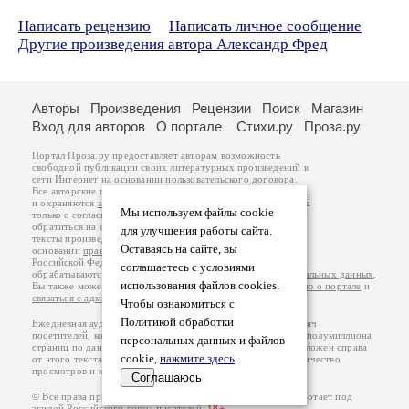
Написать рецензию
Написать личное сообщение
Другие произведения автора Александр Фред
Авторы
Произведения
Рецензии
Поиск
Магазин
Вход для авторов
О портале
Стихи.ру
Проза.ру
Портал Проза.ру предоставляет авторам возможность
свободной публикации своих литературных произведений в
сети Интернет на основании
пользовательского договора
.
Все авторские права на произведения принадлежат авторам
и охраняются
законом
. Перепечатка произведений возможна
Мы используем файлы cookie
только с согласия его автора, к которому вы можете
обратиться на его авторской странице. Ответственность за
для улучшения работы сайта.
тексты произведений авторы несут самостоятельно на
Оставаясь на сайте, вы
основании
правил публикации
и
законодательства
Российской Федерации
. Данные пользователей
соглашаетесь с условиями
обрабатываются на основании
Политики обработки персональных данных
.
использования файлов cookies.
Вы также можете посмотреть более подробную
информацию о портале
и
связаться с администрацией
.
Чтобы ознакомиться с
Политикой обработки
Ежедневная аудитория портала Проза.ру – порядка 100 тысяч
посетителей, которые в общей сумме просматривают более полумиллиона
персональных данных и файлов
страниц по данным счетчика посещаемости, который расположен справа
cookie,
нажмите здесь
.
от этого текста. В каждой графе указано по две цифры: количество
просмотров и количество посетителей.
Соглашаюсь
© Все права принадлежат авторам, 2000-2026. Портал работает под
эгидой
Российского союза писателей
.
18+