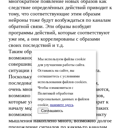
многократное появление новых образов как
следствие определённых действий приводит к
тому, что соответствующие этим образам
нейроны тоже будут возбуждаться по каналам
обратной связи. Эти образы возбудят
программы действий, которые соответствуют
уже им, а они коррелированы с образами
своих последствий и т.д.
Таким образом в мозг закладывается
возможность предвидеть ещё не
Мы используем файлы cookie
совершившиеся события – моделируя
для улучшения работы сайта.
ситуации на основе накопленного опыта.
Оставаясь на сайте, вы
Поскольку сигналов, соответствующих
соглашаетесь с условиями
последовательно сменяющимся образам,
использования файлов cookies.
Чтобы ознакомиться с
очень много, и они частично перекрываются,
Политикой обработки
возможно повторное возбуждение образов,
персональных данных и файлов
которые уже возбуждались, то есть возврат к
cookie,
нажмите здесь
.
началу моделирования ситуации. Если таких
Соглашаюсь
возможностей возврата к исходному пункту
мышления накоплено много, возможно долгое
прохождение сигналов по каким-то каналам