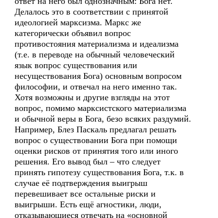
ответ на него был однозначным: Бога нет.
Делалось это в соответствии с принятой
идеологией марксизма. Маркс же
категорически объявил вопрос
противостояния материализма и идеализма
(т.е. в переводе на обычный человеческий
язык вопрос существования или
несуществования Бога) основным вопросом
философии, и отвечал на него именно так.
Хотя возможны и другие взгляды на этот
вопрос, помимо марксистского материализма
и обычной веры в Бога, безо всяких раздумий.
Например, Блез Паскаль предлагал решать
вопрос о существовании Бога при помощи
оценки рисков от принятия того или иного
решения. Его вывод был – что следует
принять гипотезу существования Бога, т.к. в
случае её подтверждения выигрыш
перевешивает все остальные риски и
выигрыши. Есть ещё агностики, люди,
отказывающиеся отвечать на «основной