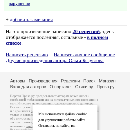
нарушении
+
добавить замечания
На это произведение написано
20 рецензий
, здесь
отображается последняя, остальные -
в полном
списке
.
Написать рецензию
Написать личное сообщение
Другие произведения автора Ольга Безуглова
Авторы
Произведения
Рецензии
Поиск
Магазин
Вход для авторов
О портале
Стихи.ру
Проза.ру
Портал Проза.ру предоставляет авторам возможность
свободной публикации своих литературных произведений в
сети Интернет на основании
пользовательского договора
.
Все авторские права на произведения принадлежат авторам
и охраняются
законом
. Перепечатка произведений возможна
Мы используем файлы cookie
только с согласия его автора, к которому вы можете
обратиться на его авторской странице. Ответственность за
для улучшения работы сайта.
тексты произведений авторы несут самостоятельно на
Оставаясь на сайте, вы
основании
правил публикации
и
законодательства
Российской Федерации
. Данные пользователей