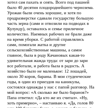
хотел сам пахать и сеять. Всего под пашней
было 40 десятин плодороднейшего чернозема.
Урожаи были очень хорошие, и хотя по
продразверстке сдавали государству большую
часть зерна (сами и отвозили на подводах в
Кулунду), оставалось и семье приличное
количество. Наемных рабочих не брали даже
на время уборки. С работой справлялись
сами, помогали жатка и другие
сельскохозяйственные машины, а самое
главное, была в роду Качановых какая-то
удивительная жажда труда: от зари до зари
все работали, и работа была в радость. А
хозяйство было не маленькое: 12 лошадей,
около 30 коров, бараны. В мои студенческие
годы, в один из приездов на каникулы,
состоялся однажды у нас с папой разговор. На
мой вопрос: «А сколько же было баранов?»
Папа ответил: «Да кто же их считал». «Ну,
хоть примерно», – настаиваю я. «Да, голов 80