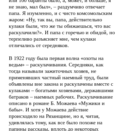
или 100 баранты было, а, может, и больше, я
не знаю, мал был», – раздумчиво отвечает
папа. Я изумленно, и с чисто комсомольским
жаром: «Ну, так вы, папа, действительно
кулаки были, что же ты обижаешься, что вас
раскулачили?». И папа с горечью и обидой, но
терпеливо разъясняет мне, чем кулаки
отличались от середняков.
В 1922 году была первая волна «охоты на
ведьм» – раскулачивания. Середняки, как
тогда называли зажиточных хозяев, не
применявших частный наемный труд, были
объявлены вне закона и раскулачены вместе с
кулаками – богатыми хозяевами, державшими
батраков – наемных рабочих. Раскулачивание
описано в романе Б. Можаева «Мужики и
бабы». И хотя у Можаева действие
происходило на Рязанщине, но я, читая,
удивлялась тому, как все было похоже на
папины рассказы, вплоть до некоторых