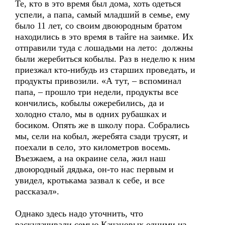
Те, кто в это время был дома, хоть одеться
успели, а папа, самый младший в семье, ему
было 11 лет, со своим двоюродным братом
находились в это время в тайге на заимке. Их
отправили туда с лошадьми на лето: должны
были жеребиться кобылы. Раз в неделю к ним
приезжал кто-нибудь из старших проведать, и
продукты привозили. «А тут, – вспоминал
папа, – прошло три недели, продукты все
кончились, кобылы ожеребились, да и
холодно стало, мы в одних рубашках и
босиком. Опять же в школу пора. Собрались
мы, сели на кобыл, жеребята сзади трусят, и
поехали в село, это километров восемь.
Въезжаем, а на окраине села, жил наш
двоюродный дядька, он-то нас первым и
увидел, кротькама зазвал к себе, и все
рассказал».
Однако здесь надо уточнить, что
раскулачивали семью Качановых одними из