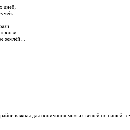
т
х дней,
сумей:
рази
 пронзи
тве землёй…
 крайне важная для понимания многих вещей по нашей те