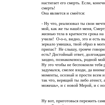
настигает его смерть. Если, коне
смерть!
Она является и смеётся:
- Ну что, реализовал ты свои меч
мой, как же ты нашёл меня, Смерт
жизнью тела в краткости срока на
учили! О-о-о, видно, это и есть 
зеркало умишка, твой образ в мо
припас? Не слышу, громче говори,
есть? Достойный ответ, долгождан
заодно, познакомлюсь, родной мой
Ну это чтобы не беспокоили тебя 
задумался, смелее входи, да вним
моменты, осознай и прости всем и 
так что, верящий ты либо атеист,
можешь», и с новой Мерой, и с н
Ну вот, приготовься пережить сам