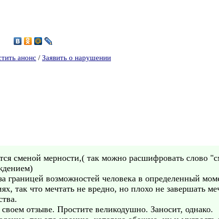
4
стить анонс
/
Заявить о нарушении
тся сменой мерности,( так можно расшифровать слово "с
ждением)
 за границей возможностей человека в определенный мом
ях, так что мечтать не вредно, но плохо не завершать м
ства.
в своем отзыве. Простите великодушно. Заносит, однако.