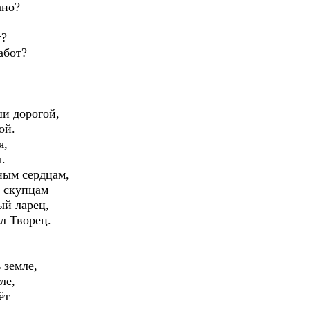
ано?
т?
абот?
ши дорогой,
ой.
я,
.
ным сердцам,
ь скупцам
ый ларец,
ал Творец.
 земле,
ле,
ёт