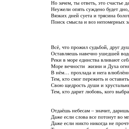
Но зачем, ты ответь, это счастье д
Неужели опять суждено будет дно,
Вязких дней суета и трясина боло
Поиск смысла и воз непомерных з
Всё, что прожил судьбой, друг ду
Оставляешь навечно ушедшей вод
Реки в море единства вливают себ
Море вечности жизни и Духа огня
В нём… прохлада и нега влюблён
Тем, кто смог пережить и оставит
Свою щедрость души и хрустальн
Тем, кто дарит любовь, кого выбр
Отдаёшь небесам – значит, даришь
Даже если слова все потонут во мг
Даже если никто никогда не прочт