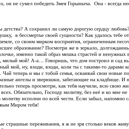
чно, он не сумел победить Змея Горыныча. Она - всегда 
ты детства? А сохранил ли самую дорогую сердцу любовь
ушку, в бессмертье своей сущности? Как удалось тебе от
 земле, со своим мирком восприятия, ограниченным песо
высшее образование? Посмотри же в зеркало, долгожданны
гилочке, именно такой образ мешка страстей и ненужных
 милый мой! А-а… Говоришь, что дом построил и сад выр
ный мой, ну, входи, входи, коли ты с такими-то дарами 
. Чай теперь и мы с тобой семья, осваивай свои новые п
разные ангелы и зверюшки, забегающие на кладбище. И не
ательно теперь просмотри, как тебя научили, всю свою 
всех. Обязательно, Господу молитву, без неё и ко мне не 
 а молитву исполни по всей чести. Если забыл, напомню 
овым Миром тебя!
ые страшные переживания, я ж не зря столько веков живу