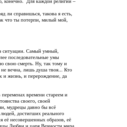
ю, конечно. Для каждой религии –
д ли справишься, такова я есть,
ак что ты потерпи, милый мой,
из ситуации. Самый умный,
олее последовательные умы
 свою смерть. Ну, так тому и
 не вечна, лишь душа твоя... Кто
ак и жизнь, и перерождение, да
в переменах времени стареем и
тоянства своего, своей
чи, мудрецы давно бы всё
 людей, достигших реального
я её несовершенных образов, её
рицы Любви и царя Вечности мира.