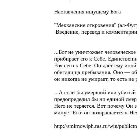
Наставления ищущему Бога
"Мекканские откровения" (ал-Футух
Введение, перевод и комментари
...Бог не уничтожает человеческо
прибирает его к Себе. Единственна
Взяв его к Себе, Он даёт ему иной
обиталища пребывания. Оно — обит
он никогда не умирает, то есть не 
...А если бы умерший или убитый 
предопределил бы ни единой смерт
Него не теряется. Вот почему Он з
минует Его: он возвращается к Не
http://smirnov.iph.ras.ru/win/public