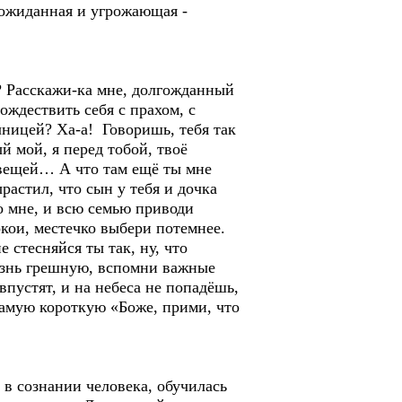
неожиданная и угрожающая -
? Расскажи-ка мне, долгожданный
ождествить себя с прахом, с
чницей? Ха-а! Говоришь, тебя так
й мой, я перед тобой, твоё
 вещей… А что там ещё ты мне
астил, что сын у тебя и дочка
ко мне, и всю семью приводи
окои, местечко выбери потемнее.
 стесняйся ты так, ну, что
жизнь грешную, вспомни важные
впустят, и на небеса не попадёшь,
самую короткую «Боже, прими, что
 в сознании человека, обучилась