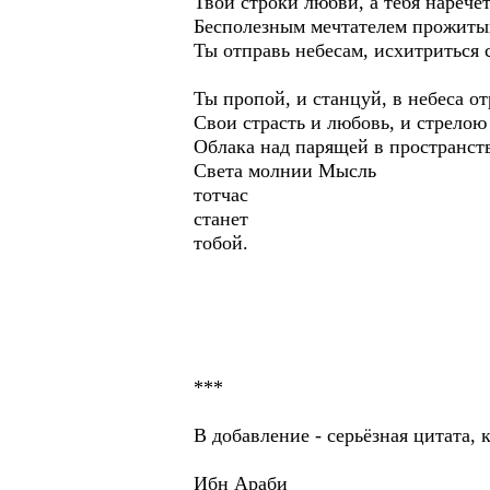
Твои строки любви, а тебя наречё
Бесполезным мечтателем прожиты
Ты отправь небесам, исхитриться 
Ты пропой, и станцуй, в небеса от
Свои страсть и любовь, и стрелою
Облака над парящей в пространс
Света молнии Мысль
тотчас
станет
тобой.
***
В добавление - серьёзная цитата,
Ибн Араби