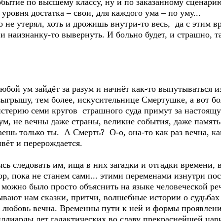
обытие по высшему классу, ну и по заказанному сценари
уровня достатка – свои, для каждого ума – по уму...
не утерял, хоть и дрожишь внутри-то весь, да с этим вря
 и наизнанку-то вывернуть. И больно будет, и страшно, т
любой ум зайдёт за разум и начнёт как-то выпутываться 
зыгрышу, тем более, искусительнице Смертушке, а вот б
стерию семи кругов страшного суда примут за настоящую
 ум, не вечны даже страны, великие события, даже память
наешь только ты. А Смерть? О-о, она-то как раз вечна, к
ивёт и перерождается.
сь следовать им, ища в них загадки и отгадки времени, 
, пока не станем сами... этими переменами изнутри пос
 можно было просто объяснить на языке человеческой ре
вают нам сказки, притчи, волшебные истории о судьбах
, любовь вечна. Временны пути к ней и формы проявлени
миллиарды лет галактических во славу прекраснейшей ца