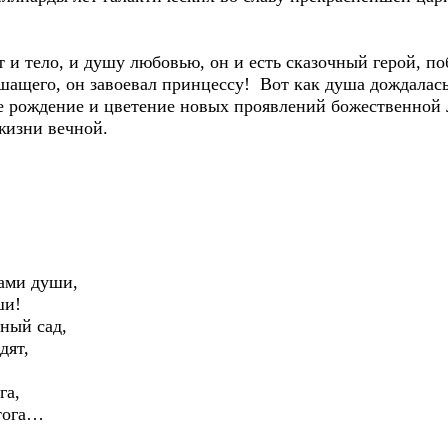
 и тело, и душу любовью, он и есть сказочный герой, 
ащего, он завоевал принцессу! Вот как душа дождалась 
е рождение и цветение новых проявлений божественной 
 жизни вечной.
ами души,
ши!
ный сад,
дят,
га,
стога…