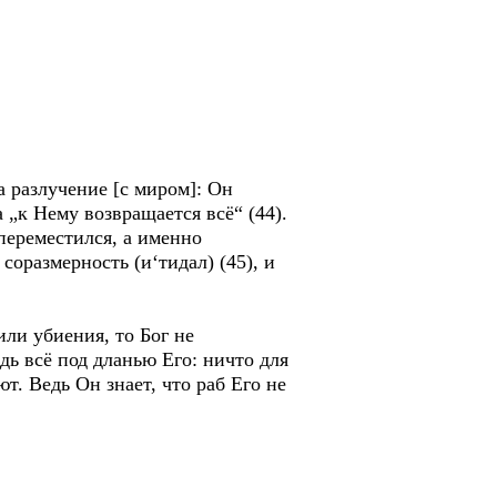
а разлучение [с миром]: Он
 „к Нему возвращается всё“ (44).
 переместился, а именно
оразмерность (и‘тидал) (45), и
или убиения, то Бог не
ь всё под дланью Его: ничто для
т. Ведь Он знает, что раб Его не