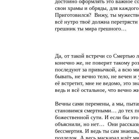
достойно оформлять это важное с
свои храмы и обряды, для каждого 
Приготовился? Вижу, ты мужество 
всё нутро твоё должна перетрясти
грешник ты мира грешного…
Да, от такой встречи со Смертью 
конечно же, не поверит такому ро
последуют за привычкой, а всю ми
бывать, не вечно тело, не вечен и
её встретит, мне не ведомо, это з
ведь и всё остальное, что вечно ж
Вечны сами перемены, а мы, пытая
становимся смертными… до тех пор
божественной сути. И если бы это
объяснили, но нет… Они рассказы
бессмертия. И ведь ты сам знаешь
подделок. А весь маскарад идёт 