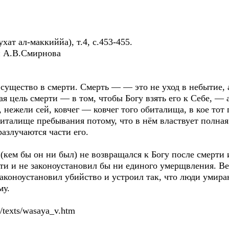
ат ал-маккиййа), т.4, с.453-455.
и А.В.Смирнова
е существо в смерти. Смерть — — это не уход в небытие, 
я цель смерти — в том, чтобы Богу взять его к Себе, — а
, нежели сей, ковчег — ковчег того обиталища, в кое тот
алище пребывания потому, что в нём властвует полная с
разлучаются части его.
(кем бы он ни был) не возвращался к Богу после смерти 
и и не законоустановил бы ни единого умерщвления. Вед
аконоустановил убийство и устроил так, что люди умираю
му.
tn/texts/wasaya_v.htm