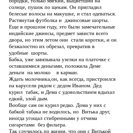
бородки, только мягкий, выцветший на
солнце, пушок по щекам. Он пригладил
белесые волосы на макушке, и стал одеваться.
Растянутая футболка и джинсовые шорты.
Еще в прошлом году, это были замечательные
индийские джинсы, предмет зависти всего
двора, но этим летом они стали коротки, и он
безжалостно их обрезал, превратив в
удобные шорты.
Бабка, уже завязывала узелки на платочке с
оставшимися деньгами, положила Деме
деньги на молоко в карман.
Ждать молочника,он, как всегда, пристроился
на карусели рядом с дедом Иваном. Дед
курил табак, и Дема с удовольствием вдыхал
едкий, злой дым.
Вообще сам он курил редко. Дома у них с
бабкой табака не водилось, но Витька друг,
иногда угощал стибренными у отчима
сигаретами без фильтра.
Так случилось по жизни, что они с Витькой