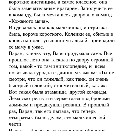
короткие дистанции, а самое классное, она
была замечательным вратарем. Заполучить ее
в команду, была мечта всех дворовых команд
«Кожаного мяча».
И одевалась она как мальчишка, и стрижка
была, короче короткого. Коленки ее, сбитые в
кровь на поле, усыпанном галькой, приводили
ее маму в ужас.
Варан, кличку эту, Варя придумала сама. Все
прошлое лето она таскала по двору огромный
том, какой - то там энциклопедии, и всем
показывала уродца с длинным языком: «Ты не
смотри, что он тяжелый, как танк, он очень
быстрый и ловкий, стремительный, как я».
Вот такая была атаманша другой команды.
Дема смотрел в эти серые глаза под бровями
домиком и предвкушал реванш. В прошлый
раз, Варан, так его пытала, что теперь
отыграться было делом, его мальчишеской
чести.
Варька – Варан, взяла его в плен обманом,