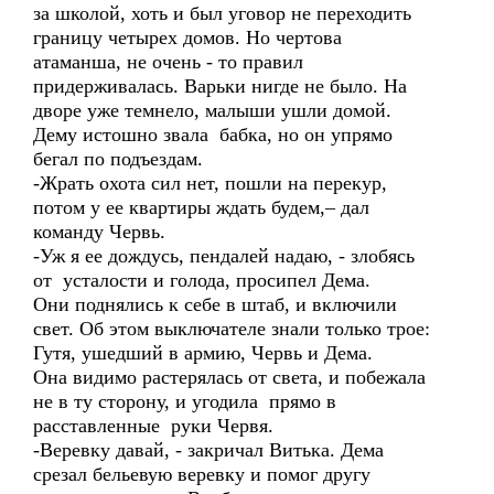
за школой, хоть и был уговор не переходить
границу четырех домов. Но чертова
атаманша, не очень - то правил
придерживалась. Варьки нигде не было. На
дворе уже темнело, малыши ушли домой.
Дему истошно звала бабка, но он упрямо
бегал по подъездам.
-Жрать охота сил нет, пошли на перекур,
потом у ее квартиры ждать будем,– дал
команду Червь.
-Уж я ее дождусь, пендалей надаю, - злобясь
от усталости и голода, просипел Дема.
Они поднялись к себе в штаб, и включили
свет. Об этом выключателе знали только трое:
Гутя, ушедший в армию, Червь и Дема.
Она видимо растерялась от света, и побежала
не в ту сторону, и угодила прямо в
расставленные руки Червя.
-Веревку давай, - закричал Витька. Дема
срезал бельевую веревку и помог другу