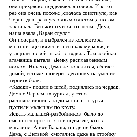
она прекрасно подделывала голоса. И в тот
раз она очень похоже ,сначала свистнула, как
Червь, два раза условным свистом ,а потом
закричала Витькиными же голосом –Дема,
наша взяла ,Варан сдулся .
Он поверил, и выбрался из коллектора,
малыши вцепились в него как муравьи, и
утащили в свой штаб, в подвал. Там злобная
атаманша пытала Демку расплавленным
воском. Ничего, Дема не поленится, сбегает
домой, и тоже проверит девчонку на умение
терпеть боль.
«Казаки» пошли в штаб, поднялись на чердак.
Дема с Червем покурили, уютно
расположившись на диванчике, окурки
пустили малышам по кругу.
Искать малышей-разбойников было до
смешного просто, кто в подъезде, кто в
магазине. А вот Варана, нигде не было.
Дема, с Витькой смотались даже на стройку