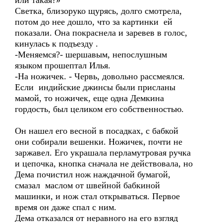
или такая?»
Светка, близоруко щурясь, долго смотрела,
потом до нее дошло, что за картинки ей
показали. Она покраснела и заревев в голос,
кинулась к подъезду .
-Меняемся?- шершавым, непослушным
языком прошептал Илья.
-На ножичек. - Червь, довольно рассмеялся.
Если индийские джинсы были присланы
мамой, то ножичек, еще одна Демкина
гордость, был целиком его собственностью.
Он нашел его весной в посадках, с бабкой
они собирали вешенки. Ножичек, почти не
заржавел. Его украшала перламутровая ручка
и цепочка, кнопка сначала не действовала, но
Дема почистил нож наждачной бумагой,
смазал маслом от швейной бабкиной
машинки, и нож стал открываться. Первое
время он даже спал с ним.
Дема отказался от неравного на его взгляд