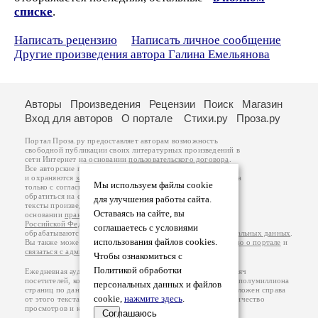
списке
.
Написать рецензию
Написать личное сообщение
Другие произведения автора Галина Емельянова
Авторы
Произведения
Рецензии
Поиск
Магазин
Вход для авторов
О портале
Стихи.ру
Проза.ру
Портал Проза.ру предоставляет авторам возможность
свободной публикации своих литературных произведений в
сети Интернет на основании
пользовательского договора
.
Все авторские права на произведения принадлежат авторам
и охраняются
законом
. Перепечатка произведений возможна
Мы используем файлы cookie
только с согласия его автора, к которому вы можете
обратиться на его авторской странице. Ответственность за
для улучшения работы сайта.
тексты произведений авторы несут самостоятельно на
Оставаясь на сайте, вы
основании
правил публикации
и
законодательства
Российской Федерации
. Данные пользователей
соглашаетесь с условиями
обрабатываются на основании
Политики обработки персональных данных
.
использования файлов cookies.
Вы также можете посмотреть более подробную
информацию о портале
и
связаться с администрацией
.
Чтобы ознакомиться с
Политикой обработки
Ежедневная аудитория портала Проза.ру – порядка 100 тысяч
посетителей, которые в общей сумме просматривают более полумиллиона
персональных данных и файлов
страниц по данным счетчика посещаемости, который расположен справа
cookie,
нажмите здесь
.
от этого текста. В каждой графе указано по две цифры: количество
просмотров и количество посетителей.
Соглашаюсь