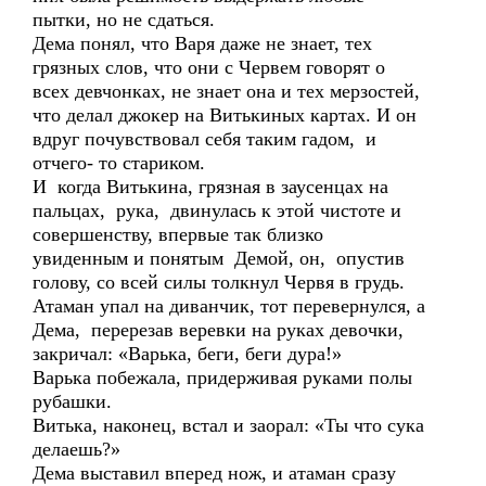
пытки, но не сдаться.
Дема понял, что Варя даже не знает, тех
грязных слов, что они с Червем говорят о
всех девчонках, не знает она и тех мерзостей,
что делал джокер на Витькиных картах. И он
вдруг почувствовал себя таким гадом, и
отчего- то стариком.
И когда Витькина, грязная в заусенцах на
пальцах, рука, двинулась к этой чистоте и
совершенству, впервые так близко
увиденным и понятым Демой, он, опустив
голову, со всей силы толкнул Червя в грудь.
Атаман упал на диванчик, тот перевернулся, а
Дема, перерезав веревки на руках девочки,
закричал: «Варька, беги, беги дура!»
Варька побежала, придерживая руками полы
рубашки.
Витька, наконец, встал и заорал: «Ты что сука
делаешь?»
Дема выставил вперед нож, и атаман сразу