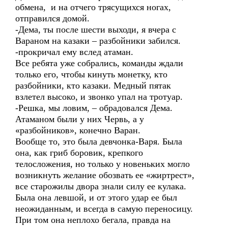
обмена, и на отчего трясущихся ногах,
отправился домой.
-Дема, ты после шести выходи, я вчера с
Вараном на казаки – разбойники забился.
-прокричал ему вслед атаман.
Все ребята уже собрались, команды ждали
только его, чтобы кинуть монетку, кто
разбойники, кто казаки. Медный пятак
взлетел высоко, и звонко упал на тротуар.
-Решка, мы ловим, – обрадовался Дема.
Атаманом были у них Червь, а у
«разбойников», конечно Варан.
Вообще то, это была девчонка-Варя. Была
она, как гриб боровик, крепкого
телосложения, но только у новеньких могло
возникнуть желание обозвать ее «жиртрест»,
все старожилы двора знали силу ее кулака.
Была она левшой, и от этого удар ее был
неожиданным, и всегда в самую переносицу.
При том она неплохо бегала, правда на