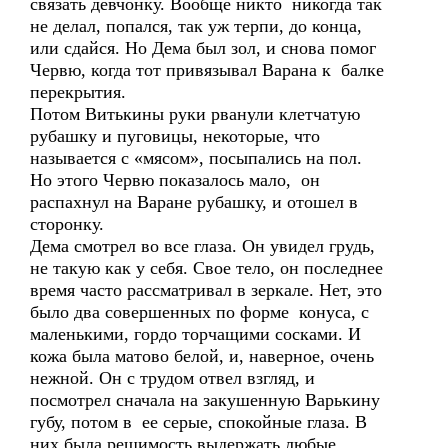
связать девчонку. Вообще никто никогда так
не делал, попался, так уж терпи, до конца,
или сдайся. Но Дема был зол, и снова помог
Червю, когда тот привязывал Варана к балке
перекрытия.
Потом Витькины руки рванули клетчатую
рубашку и пуговицы, некоторые, что
называется с «мясом», посыпались на пол.
Но этого Червю показалось мало, он
распахнул на Варане рубашку, и отошел в
сторонку.
Дема смотрел во все глаза. Он увидел грудь,
не такую как у себя. Свое тело, он последнее
время часто рассматривал в зеркале. Нет, это
было два совершенных по форме конуса, с
маленькими, гордо торчащими сосками. И
кожа была матово белой, и, наверное, очень
нежной. Он с трудом отвел взгляд, и
посмотрел сначала на закушенную Варькину
губу, потом в ее серые, спокойные глаза. В
них была решимость выдержать любые