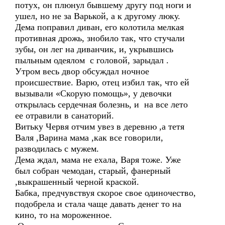
потух, он плюнул бывшему другу под ноги и
ушел, но не за Варькой, а к другому люку.
Дема поправил диван, его колотила мелкая
противная дрожь, знобило так, что стучали
зубы, он лег на диванчик, и, укрывшись
пыльным одеялом с головой, зарыдал .
Утром весь двор обсуждал ночное
происшествие. Варю, отец избил так, что ей
вызывали «Скорую помощь», у девочки
открылась сердечная болезнь, и на все лето
ее отравили в санаторий.
Витьку Червя отчим увез в деревню ,а тетя
Валя ,Варина мама ,как все говорили,
разводилась с мужем.
Дема ждал, мама не ехала, Варя тоже. Уже
был собран чемодан, старый, фанерный
,выкрашенный черной краской.
Бабка, предчувствуя скорое свое одиночество,
подобрела и стала чаще давать денег то на
кино, то на мороженное.