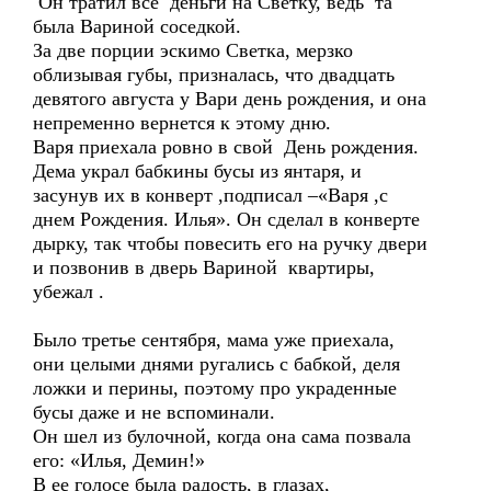
Он тратил все деньги на Светку, ведь та
была Вариной соседкой.
За две порции эскимо Светка, мерзко
облизывая губы, призналась, что двадцать
девятого августа у Вари день рождения, и она
непременно вернется к этому дню.
Варя приехала ровно в свой День рождения.
Дема украл бабкины бусы из янтаря, и
засунув их в конверт ,подписал –«Варя ,с
днем Рождения. Илья». Он сделал в конверте
дырку, так чтобы повесить его на ручку двери
и позвонив в дверь Вариной квартиры,
убежал .
Было третье сентября, мама уже приехала,
они целыми днями ругались с бабкой, деля
ложки и перины, поэтому про украденные
бусы даже и не вспоминали.
Он шел из булочной, когда она сама позвала
его: «Илья, Демин!»
В ее голосе была радость, в глазах,