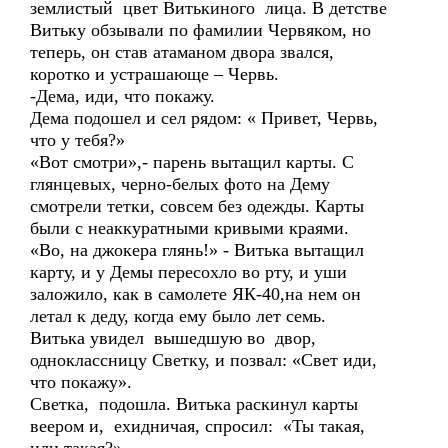
землистый цвет Витькиного лица. В детстве
Витьку обзывали по фамилии Червяком, но
теперь, он став атаманом двора звался,
коротко и устрашающе – Червь.
-Дема, иди, что покажу.
Дема подошел и сел рядом: « Привет, Червь,
что у тебя?»
«Вот смотри»,- парень вытащил карты. С
глянцевых, черно-белых фото на Дему
смотрели тетки, совсем без одежды. Карты
были с неаккуратными кривыми краями.
«Во, на джокера глянь!» - Витька вытащил
карту, и у Демы пересохло во рту, и уши
заложило, как в самолете ЯК-40,на нем он
летал к деду, когда ему было лет семь.
Витька увидел вышедшую во двор,
одноклассницу Светку, и позвал: «Свет иди,
что покажу».
Светка, подошла. Витька раскинул карты
веером и, ехидничая, спросил: «Ты такая,