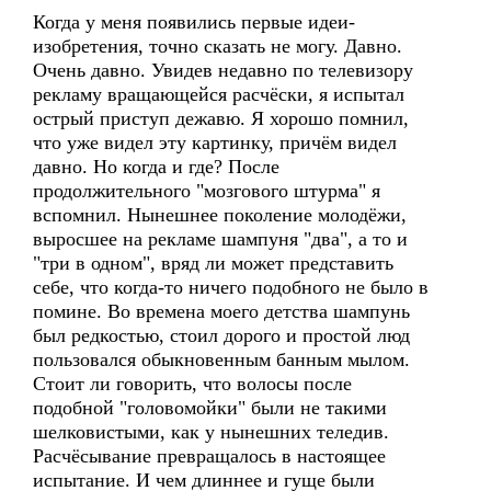
Когда у меня появились первые идеи-
изобретения, точно сказать не могу. Давно.
Очень давно. Увидев недавно по телевизору
рекламу вращающейся расчёски, я испытал
острый приступ дежавю. Я хорошо помнил,
что уже видел эту картинку, причём видел
давно. Но когда и где? После
продолжительного "мозгового штурма" я
вспомнил. Нынешнее поколение молодёжи,
выросшее на рекламе шампуня "два", а то и
"три в одном", вряд ли может представить
себе, что когда-то ничего подобного не было в
помине. Во времена моего детства шампунь
был редкостью, стоил дорого и простой люд
пользовался обыкновенным банным мылом.
Стоит ли говорить, что волосы после
подобной "головомойки" были не такими
шелковистыми, как у нынешних теледив.
Расчёсывание превращалось в настоящее
испытание. И чем длиннее и гуще были