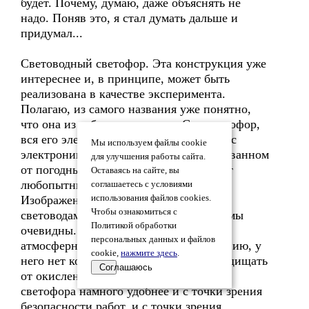
будет. Почему, думаю, даже объяснять не
надо. Поняв это, я стал думать дальше и
придумал...
Световодный светофор. Эта конструкция уже
интереснее и, в принципе, может быть
реализована в качестве эксперимента.
Полагаю, из самого названия уже понятно,
что она из себя представляет. Сам светофор,
вся его электросиловая часть и оптика с
Мы используем файлы cookie
электроникой, расположены в изолированном
для улучшения работы сайта.
от погодных условий и защищённом от
Оставаясь на сайте, вы
любопытных граждан помещении.
соглашаетесь с условиями
Изображение "на места" подаётся
использования файлов cookies.
Чтобы ознакомиться с
световодами. Преимущества такой схемы
Политикой обработки
очевидны. Световод не подвержен
персональных данных и файлов
атмосферно-климатическому воздействию, у
cookie,
нажмите здесь
.
него нет контактов, которые нужно защищать
Соглашаюсь
от окисления. Обслуживание такого
светофора намного удобнее и с точки зрения
безопасности работ, и с точки зрения