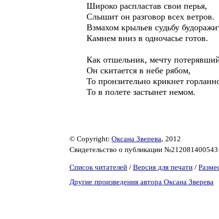
Широко распластав свои перья,
Слышит он разговор всех ветров.
Взмахом крыльев судьбу будоражи
Камнем вниз в одночасье готов.
Как отшельник, мечту потерявший
Он скитается в небе рябом,
То пронзительно крикнет горланн
То в полете застынет немом.
© Copyright:
Оксана Зверева
, 2012
Свидетельство о публикации №21208140054
Список читателей
/
Версия для печати
/
Разме
Другие произведения автора Оксана Зверева