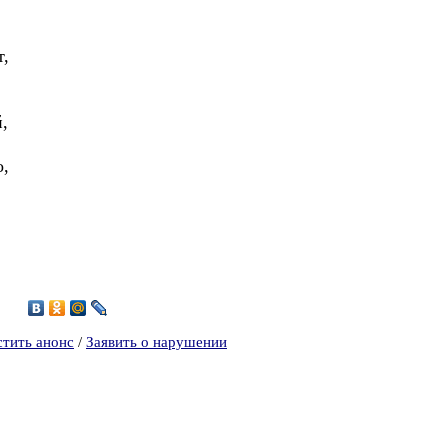
т,
,
о,
3
стить анонс
/
Заявить о нарушении