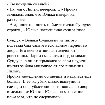
- Ты пойдешь со мной?
- Ну, мы с Лилей, вечером…, - Ирочка
замялась, зная, что Юлька наверняка
разозлится.
- Ага, понятно, опять пойдете глазки Сундуку
строить, - Юлька насмешливо сузила глаза.
Сундук – Венька Судакевич из пятого
подъезда был самым нескладным парнем во
дворе. Его вечно отшивали девчонки-
ровесницы. Парни смеялись и подначивали
Сундука, а он отыгрывался за свои неудачи,
щипля за бока млеющую от его внимания
Лильку.
Ирочка немедленно обиделась и надулась еще
больше. В ее голубых глазах выступили
слезы, и она, убыстрив шаги, вошла во двор
отдельно от Юльки. Юлька на мгновение
пожалела, что не сдержалась: