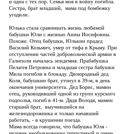
и одна с тех пор. Семья моя в войну погибла.
Сестра, брат младший, мама под бомбежку
угодили.
Юлька стала сравнивать жизнь любимой
бабушки Юли с жизнью Анны Иосифовны.
Похоже. Отец бабушки, Юлькин прадед
Василий Козьмич, умер от тифа в Крыму. При
отступлении частей добровольческой армии в
Галиполи началась эпидемия. Прабабушка
Пелагея Петровна и младшая сестра бабушки
Мила погибли в блокаду. Двоюродный дед
Коля, бабушкин брат, утонул в 39-м, в день
окончания университета. Дед Борис, мамин
отец, руководивший одной из групп курского
подполья, погиб в 41-м. Дядя Володя, мамин
старший брат, выучившийся на
железнодорожника и только начавший
работать, - в крушении поезда.
Мама всегда говорила, что бабушка Юля -
человек необыкновенно терпеливый и очень