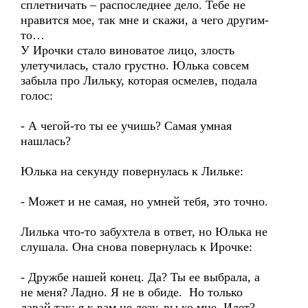
сплетничать – распоследнее дело. Тебе не
нравится мое, так мне и скажи, а чего другим-
то…
У Ирочки стало виноватое лицо, злость
улетучилась, стало грустно. Юлька совсем
забыла про Лильку, которая осмелев, подала
голос:
- А чегой-то ты ее учишь? Самая умная
нашлась?
Юлька на секунду повернулась к Лильке:
- Может и не самая, но умней тебя, это точно.
Лилька что-то забухтела в ответ, но Юлька не
слушала. Она снова повернулась к Ирочке:
- Дружбе нашей конец. Да? Ты ее выбрала, а
не меня? Ладно. Я не в обиде. Но только
давай так: я к вам не лезу, вы ко мне. Идет?