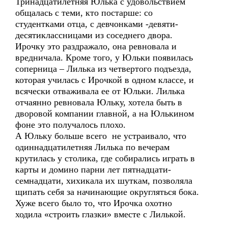
Тринадцатилетняя Юлька с удовольствием
общалась с теми, кто постарше: со
студентками отца, с девчонками -девяти-
десятиклассницами из соседнего двора.
Ирочку это раздражало, она ревновала и
вредничала. Кроме того, у Юльки появилась
соперница – Лилька из четвертого подъезда,
которая училась с Ирочкой в одном классе, и
всячески отваживала ее от Юльки. Лилька
отчаянно ревновала Юльку, хотела быть в
дворовой компании главной, а на Юлькином
фоне это получалось плохо.
А Юльку больше всего не устраивало, что
одиннадцатилетняя Лилька по вечерам
крутилась у столика, где собирались играть в
карты и домино парни лет пятнадцати-
семнадцати, хихикала их шуткам, позволяла
щипать себя за начинающие округляться бока.
Хуже всего было то, что Ирочка охотно
ходила «строить глазки» вместе с Лилькой.