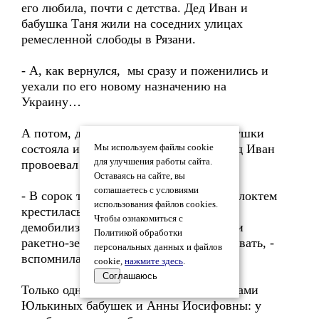
его любила, почти с детства. Дед Иван и
бабушка Таня жили на соседних улицах
ремесленной слободы в Рязани.
- А, как вернулся, мы сразу и поженились и
уехали по его новому назначению на
Украину…
А потом, до сорок третьего, жизнь бабушки
состояла из постоянного ожидания. Дед Иван
Мы используем файлы cookie
для улучшения работы сайта.
провоевал все, кроме Халхин-Гола,
Оставаясь на сайте, вы
соглашаетесь с условиями
- В сорок третьем Татьяна Николаевна локтем
использования файлов cookies.
крестилась, что деда по возрасту
Чтобы ознакомиться с
демобилизовали и в Горький направили
Политикой обработки
ракетно-зенитное училище организовывать, -
персональных данных и файлов
вспомнила Юлька мамины слова.
cookie,
нажмите здесь
.
Соглашаюсь
Только одна разница была между судьбами
Юлькиных бабушек и Анны Иосифовны: у