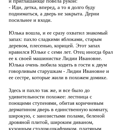
и приглашающе повела рукой:
- Иди, детка, вперед, а то я долго буду
подниматься, а дверь не закрыта. Дерни
посильнее и входи.
Юлька вошла, и ее сразу охватил знакомый
запах: пахло сладкими яблоками, старым
деревом, плесенью, корицей. Этот запах
нравился Юльке с семи лет. Отец иногда брал
ее к своей машинистке Лидии Ивановне.
Юлька очень любила ходить в гости к двум
говорливым старушкам - Лидии Ивановне и
ее сестре, которые жили в похожем домике.
Здесь и пахло так же, и все было до
удивительности похожее: лестница с
поющими ступенями, обитая коричневым
дерматином дверь в единственную комнату,
широкую, с занозистыми полами, беленой
дровяной плитой, широким диваном,
кухонным столом-шкафчиком, платяным