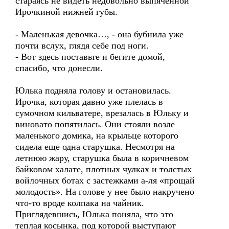
стараясь не видеть недовольно выпяченной
Ирочкиной нижней губы.
- Маленькая девочка…, - она бубнила уже
почти вслух, глядя себе под ноги.
- Вот здесь поставьте и бегите домой,
спасибо, что донесли.
Юлька подняла голову и остановилась.
Ирочка, которая давно уже плелась в
сумочном кильватере, врезалась в Юльку и
виновато попятилась. Они стояли возле
маленького домика, на крыльце которого
сидела еще одна старушка. Несмотря на
летнюю жару, старушка была в коричневом
байковом халате, плотных чулках и толстых
войлочных ботах с застежками а-ля «прощай
молодость». На голове у нее было накручено
что-то вроде колпака на чайник.
Приглядевшись, Юлька поняла, что это
теплая косынка, под которой выступают