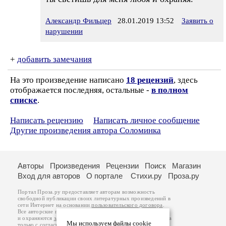
Александр Фильцер
28.01.2019 13:52
Заявить о
нарушении
+
добавить замечания
На это произведение написано
18 рецензий
, здесь
отображается последняя, остальные -
в полном
списке
.
Написать рецензию
Написать личное сообщение
Другие произведения автора Соломинка
Авторы
Произведения
Рецензии
Поиск
Магазин
Вход для авторов
О портале
Стихи.ру
Проза.ру
Портал Проза.ру предоставляет авторам возможность
свободной публикации своих литературных произведений в
сети Интернет на основании
пользовательского договора
.
Все авторские права на произведения принадлежат авторам
и охраняются
законом
. Перепечатка произведений возможна
Мы используем файлы cookie
только с согласия его автора, к которому вы можете