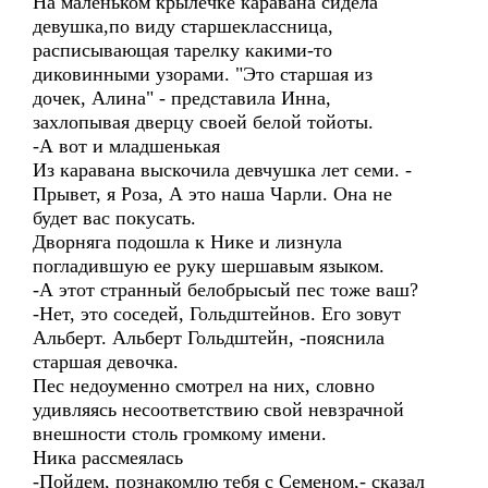
На маленьком крылечке каравана сидела
девушка,по виду старшеклассница,
расписывающая тарелку какими-то
диковинными узорами. "Это старшая из
дочек, Алина" - представила Инна,
захлопывая дверцу своей белой тойоты.
-А вот и младшенькая
Из каравана выскочила девчушка лет семи. -
Прывет, я Роза, А это наша Чарли. Она не
будет вас покусать.
Дворняга подошла к Нике и лизнула
погладившую ее руку шершавым языком.
-А этот странный белобрысый пес тоже ваш?
-Нет, это соседей, Гольдштейнов. Его зовут
Альберт. Альберт Гольдштейн, -пояснила
старшая девочка.
Пес недоуменно смотрел на них, словно
удивляясь несоответствию свой невзрачной
внешности столь громкому имени.
Ника рассмеялась
-Пойдем, познакомлю тебя с Семеном,- сказал