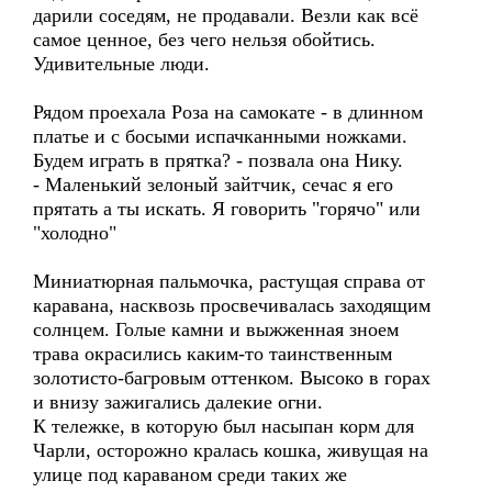
дарили соседям, не продавали. Везли как всё
самое ценное, без чего нельзя обойтись.
Удивительные люди.
Рядом проехала Роза на самокате - в длинном
платье и с босыми испачканными ножками.
Будем играть в прятка? - позвала она Нику.
- Маленький зелоный зайтчик, сечас я его
прятать а ты искать. Я говорить "горячо" или
"холодно"
Миниатюрная пальмочка, растущая справа от
каравана, насквозь просвечивалась заходящим
солнцем. Голые камни и выжженная зноем
трава окрасились каким-то таинственным
золотисто-багровым оттенком. Высоко в горах
и внизу зажигались далекие огни.
К тележке, в которую был насыпан корм для
Чарли, осторожно кралась кошка, живущая на
улице под караваном среди таких же