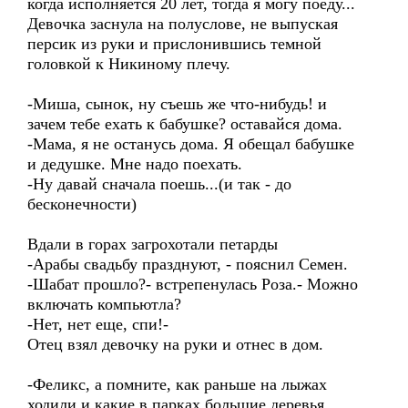
когда исполняется 20 лет, тогда я могу поеду...
Девочка заснула на полуслове, не выпуская
персик из руки и прислонившись темной
головкой к Никиному плечу.
-Миша, сынок, ну съешь же что-нибудь! и
зачем тебе ехать к бабушке? оставайся дома.
-Мама, я не останусь дома. Я обещал бабушке
и дедушке. Мне надо поехать.
-Ну давай сначала поешь...(и так - до
бесконечности)
Вдали в горах загрохотали петарды
-Арабы свадьбу празднуют, - пояснил Семен.
-Шабат прошло?- встрепенулась Роза.- Можно
включать компьютла?
-Нет, нет еще, спи!-
Отец взял девочку на руки и отнес в дом.
-Феликс, а помните, как раньше на лыжах
ходили и какие в парках большие деревья