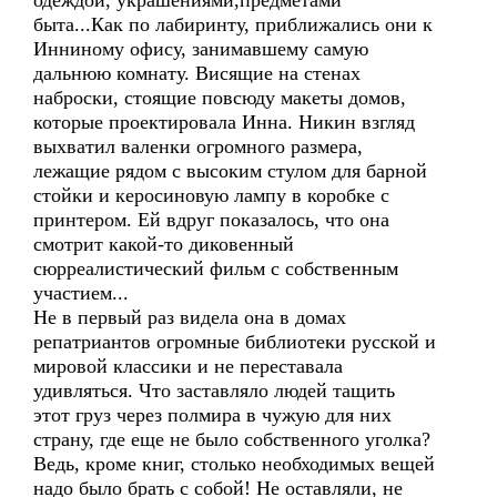
одеждой, украшениями,предметами
быта...Как по лабиринту, приближались они к
Инниному офису, занимавшему самую
дальнюю комнату. Висящие на стенах
наброски, стоящие повсюду макеты домов,
которые проектировала Инна. Никин взгляд
выхватил валенки огромного размера,
лежащие рядом с высоким стулом для барной
стойки и керосиновую лампу в коробке с
принтером. Ей вдруг показалось, что она
смотрит какой-то диковенный
сюрреалистический фильм с собственным
участием...
Не в первый раз видела она в домах
репатриантов огромные библиотеки русской и
мировой классики и не переставала
удивляться. Что заставляло людей тащить
этот груз через полмира в чужую для них
страну, где еще не было собственного уголка?
Ведь, кроме книг, столько необходимых вещей
надо было брать с собой! Не оставляли, не