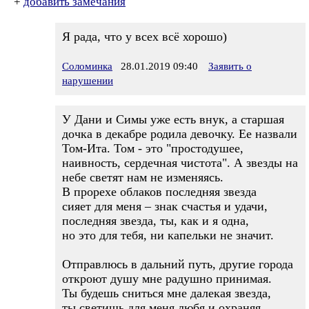
+
добавить замечания
Я рада, что у всех всё хорошо)
Соломинка
28.01.2019 09:40
Заявить о
нарушении
У Дани и Симы уже есть внук, а старшая
дочка в декабре родила девочку. Ее назвали
Том-Ита. Том - это "простодушее,
наивность, сердечная чистота". А звезды на
небе светят нам не изменяясь.
В прорехе облаков последняя звезда
сияет для меня – знак счастья и удачи,
последняя звезда, ты, как и я одна,
но это для тебя, ни капельки не значит.
Отправлюсь в дальний путь, другие города
откроют душу мне радушно принимая.
Ты будешь сниться мне далекая звезда,
ты светишь для меня любя и охраняя.