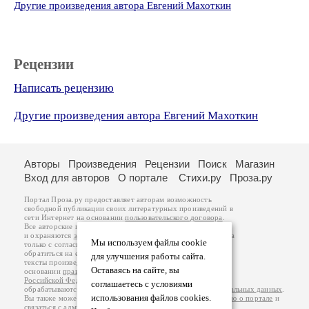
Другие произведения автора Евгений Махоткин
Рецензии
Написать рецензию
Другие произведения автора Евгений Махоткин
Авторы
Произведения
Рецензии
Поиск
Магазин
Вход для авторов
О портале
Стихи.ру
Проза.ру
Портал Проза.ру предоставляет авторам возможность
свободной публикации своих литературных произведений в
сети Интернет на основании
пользовательского договора
.
Все авторские права на произведения принадлежат авторам
и охраняются
законом
. Перепечатка произведений возможна
Мы используем файлы cookie
только с согласия его автора, к которому вы можете
обратиться на его авторской странице. Ответственность за
для улучшения работы сайта.
тексты произведений авторы несут самостоятельно на
Оставаясь на сайте, вы
основании
правил публикации
и
законодательства
Российской Федерации
. Данные пользователей
соглашаетесь с условиями
обрабатываются на основании
Политики обработки персональных данных
.
использования файлов cookies.
Вы также можете посмотреть более подробную
информацию о портале
и
связаться с администрацией
.