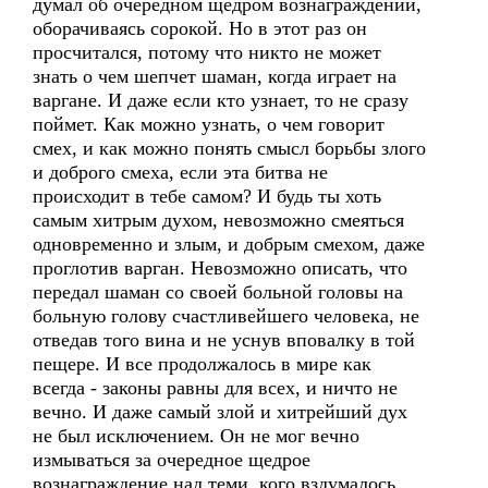
думал об очередном щедром вознаграждении,
оборачиваясь сорокой. Но в этот раз он
просчитался, потому что никто не может
знать о чем шепчет шаман, когда играет на
варгане. И даже если кто узнает, то не сразу
поймет. Как можно узнать, о чем говорит
смех, и как можно понять смысл борьбы злого
и доброго смеха, если эта битва не
происходит в тебе самом? И будь ты хоть
самым хитрым духом, невозможно смеяться
одновременно и злым, и добрым смехом, даже
проглотив варган. Невозможно описать, что
передал шаман со своей больной головы на
больную голову счастливейшего человека, не
отведав того вина и не уснув вповалку в той
пещере. И все продолжалось в мире как
всегда - законы равны для всех, и ничто не
вечно. И даже самый злой и хитрейший дух
не был исключением. Он не мог вечно
измываться за очередное щедрое
вознаграждение над теми, кого вздумалось