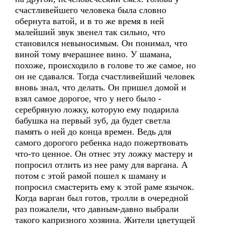
счастливейшего человека была словно
обернута ватой, и в то же время в ней
малейший звук звенел так сильно, что
становился невыносимым. Он понимал, что
виной тому вчерашнее вино. У шамана,
похоже, происходило в голове то же самое, но
он не сдавался. Тогда счастливейший человек
вновь знал, что делать. Он пришел домой и
взял самое дорогое, что у него было -
серебряную ложку, которую ему подарила
бабушка на первый зуб, да будет светла
память о ней до конца времен. Ведь для
самого дорогого ребенка надо пожертвовать
что-то ценное. Он отнес эту ложку мастеру и
попросил отлить из нее раму для варгана. А
потом с этой рамой пошел к шаману и
попросил смастерить ему к этой раме язычок.
Когда варган был готов, тролли в очередной
раз пожалели, что давным-давно выбрали
такого капризного хозяина. Жители цветущей