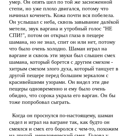
умер. Он опять шел по той же заснеженной
степи, но уже плохо двигался, потому что
начинал коченеть. Кожа почти вся побелела.
Он услышал с неба, сквозь завывание далёкой
метели, звук варгана и утробный голос "НЕ
СПИ!", потом он открыл глаза в пещере
шамана, но не знал, спит он или нет, потому
что было очень холодно. Шаман играл на
варгане и сквозь эти звуки был слышен смех
шамана, который борется с другим смехом -
хитрым смехом злого духа, который танцует в
другой пещере перед большим зеркалом с
красивейшими узорами. Он видел эти две
пещеры одновременно и ему было очень
обидно, что сорока украла его варган. Он бы
тоже попробовал сыграть.
Когда он проснулся по-настоящему, шаман
сидел и играл на вагране так, как будто он
смеялся и смех его боролся с чем-то, похожим
на другой, нечеловеческий смех. Голова у