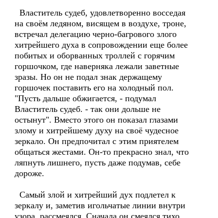
Властитель судеб, удовлетворенно восседая
на своём ледяном, висящем в воздухе, троне,
встречал делегацию черно-багрового злого
хитрейшего духа в сопровождении еще более
побитых и оборванных троллей с горячим
горшочком, где наверняка лежали заветные
зразы. Но он не подал знак держащему
горшочек поставить его на холодный пол.
"Пусть дальше обжигается, - подумал
Властитель судеб. - так они дольше не
остынут". Вместо этого он показал глазами
злому и хитрейшему духу на своё чудесное
зеркало. Он предпочитал с этим приятелем
общаться жестами. Он-то прекрасно знал, что
ляпнуть лишнего, пусть даже подумав, себе
дороже.
Самый злой и хитрейший дух подлетел к
зеркалу и, заметив игольчатые линии внутри
узора, рассмеялся. Сначала он смеялся тихо,