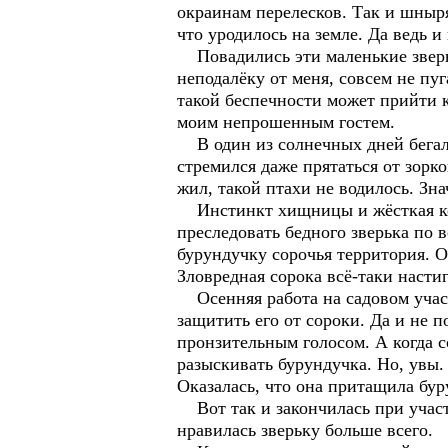
окраинам перелесков. Так и шныря
что уродилось на земле. Да ведь и
Повадились эти маленькие зверю
неподалёку от меня, совсем не пуг
такой беспечности может прийти к
моим непрошенным гостем.
В один из солнечных дней бегал к
стремился даже прятаться от зорк
жил, такой птахи не водилось. Зна
Инстинкт хищницы и жёсткая конк
преследовать бедного зверька по в
бурундучку сорочья территория. О
Зловредная сорока всё-таки насти
Осенняя работа на садовом участ
защитить его от сороки. Да и не п
пронзительным голосом. А когда с
разыскивать бурундучка. Но, увы. 
Оказалась, что она притащила буру
Вот так и закончилась при участи
нравилась зверьку больше всего.