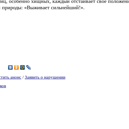
ц, особенно хищных, каждый отстаивает своё положени
он природы: «Выживает сильнейший!».
1
стить анонс
/
Заявить о нарушении
ков