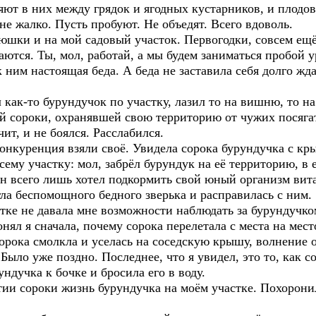
ют в них между грядок и ягодных кустарников, и плодов
 не жалко. Пусть пробуют. Не объедят. Всего вдоволь.
шки и на мой садовый участок. Первогодки, совсем ещё
аются. Ты, мол, работай, а мы будем заниматься пробой у
 ним настоящая беда. А беда не заставила себя долго жд
ак-то бурундучок по участку, лазил то на вишню, то на 
ой сороки, охранявшей свою территорию от чужих посягате
чит, и не боялся. Расслабился.
уренция взяли своё. Увидела сорока бурундучка с кры
сему участку: мол, забрёл бурундук на её территорию, в
н всего лишь хотел подкормить свой юный организм вит
гла беспомощного бедного зверька и расправилась с ним.
ке не давала мне возможности наблюдать за бурундучком
онял я сначала, почему сорока перелетала с места на мес
орока смолкла и уселась на соседскую крышу, волнение о
Было уже поздно. Последнее, что я увидел, это то, как со
ндучка к бочке и бросила его в воду.
и сороки жизнь бурундучка на моём участке. Похоронил