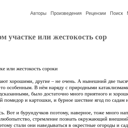
Авторы
Произведения
Рецензии
Поиск
м участке или жестокость сор
ке или жестокость сороки
ют хорошими, другие – не очень. А нынешний две тысяч
м-то особенным. В нём наряду с природными катаклизма
сказанными, было достаточно много приятного и хорошег
 помидор и картошки, и бурное шествие ягод по садам и
.
. Вот и бурундучков поэтому, наверное, тоже много нап
 любопытство, стремление познать окружающий внешний 
оэтому стали они наведываться в окрестные огороды и с