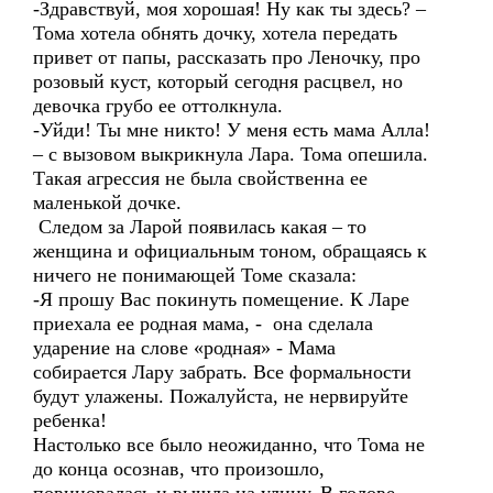
-Здравствуй, моя хорошая! Ну как ты здесь? –
Тома хотела обнять дочку, хотела передать
привет от папы, рассказать про Леночку, про
розовый куст, который сегодня расцвел, но
девочка грубо ее оттолкнула.
-Уйди! Ты мне никто! У меня есть мама Алла!
– с вызовом выкрикнула Лара. Тома опешила.
Такая агрессия не была свойственна ее
маленькой дочке.
Следом за Ларой появилась какая – то
женщина и официальным тоном, обращаясь к
ничего не понимающей Томе сказала:
-Я прошу Вас покинуть помещение. К Ларе
приехала ее родная мама, - она сделала
ударение на слове «родная» - Мама
собирается Лару забрать. Все формальности
будут улажены. Пожалуйста, не нервируйте
ребенка!
Настолько все было неожиданно, что Тома не
до конца осознав, что произошло,