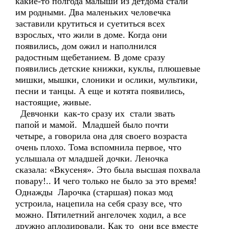
какие-то полгода малыши из детдома стали
им родными. Два маленьких человечка
заставили крутиться и суетиться всех
взрослых, что жили в доме. Когда они
появились, дом ожил и наполнился
радостным щебетанием. В доме сразу
появились детские книжки, куклы, плюшевые
мишки, мышки, слоники и ослики, мультики,
песни и танцы. А еще и котята появились,
настоящие, живые.
Девчонки как-то сразу их стали звать
папой и мамой. Младшей было почти
четыре, а говорила она для своего возраста
очень плохо. Тома вспомнила первое, что
услышала от младшей дочки. Леночка
сказала: «Вкусеня». Это была высшая похвала
повару!.. И чего только не было за это время!
Однажды Ларочка (старшая) показ мод
устроила, нацепила на себя сразу все, что
можно. Пятилетний ангелочек ходил, а все
дружно аплодировали. Как то они все вместе