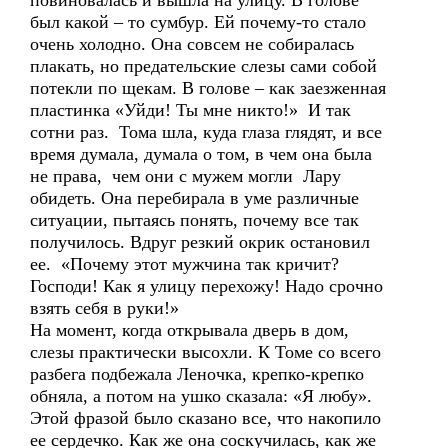
повиновалась и вышла на улицу. В голове
был какой – то сумбур. Ей почему-то стало
очень холодно. Она совсем не собиралась
плакать, но предательские слезы сами собой
потекли по щекам. В голове – как заезженная
пластинка «Уйди! Ты мне никто!» И так
сотни раз. Тома шла, куда глаза глядят, и все
время думала, думала о том, в чем она была
не права, чем они с мужем могли Лару
обидеть. Она перебирала в уме различные
ситуации, пытаясь понять, почему все так
получилось. Вдруг резкий окрик остановил
ее. «Почему этот мужчина так кричит?
Господи! Как я улицу перехожу! Надо срочно
взять себя в руки!»
На момент, когда открывала дверь в дом,
слезы практически высохли. К Томе со всего
разбега подбежала Леночка, крепко-крепко
обняла, а потом на ушко сказала: «Я любу».
Этой фразой было сказано все, что накопило
ее сердечко. Как же она соскучилась, как же