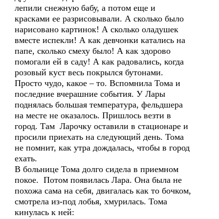
лепили снежную бабу, а потом еще и
красками ее разрисовывали. А сколько было
нарисовано картинок! А сколько оладушек
вместе испекли! А как девчонки катались на
папе, сколько смеху было! А как здорово
помогали ей в саду! А как радовались, когда
розовый куст весь покрылся бутонами.
Просто чудо, какое – то. Вспомнила Тома и
последние вчерашние события. У Лары
поднялась большая температура, фельдшера
на месте не оказалось. Пришлось везти в
город. Там Ларочку оставили в стационаре и
просили приехать на следующий день. Тома
не помнит, как утра дождалась, чтобы в город
ехать.
В больнице Тома долго сидела в приемном
покое. Потом появилась Лара. Она была не
похожа сама на себя, двигалась как то бочком,
смотрела из-под лобья, хмурилась. Тома
кинулась к ней: