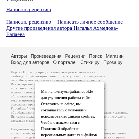
Написать рецензию
Написать рецензию
Написать личное сообщение
Другие произведения автора Наталья Ахмедова-
Вапаева
Авторы
Произведения
Рецензии
Поиск
Магазин
Вход для авторов
О портале
Стихи.ру
Проза.ру
Портал Проза.ру предоставляет авторам возможность
свободной публикации своих литературных произведений в
сети Интернет на основании
пользовательского договора
.
Все авторские права на произведения принадлежат авторам
и охраняются
законом
. Перепечатка произведений возможна
Мы используем файлы cookie
только с согласия его автора, к которому вы можете
обратиться на его авторской странице. Ответственность за
для улучшения работы сайта.
тексты произведений авторы несут самостоятельно на
Оставаясь на сайте, вы
основании
правил публикации
и
законодательства
Российской Федерации
. Данные пользователей
соглашаетесь с условиями
обрабатываются на основании
Политики обработки персональных данных
.
использования файлов cookies.
Вы также можете посмотреть более подробную
информацию о портале
и
связаться с администрацией
.
Чтобы ознакомиться с
Политикой обработки
Ежедневная аудитория портала Проза.ру – порядка 100 тысяч
посетителей, которые в общей сумме просматривают более полумиллиона
персональных данных и файлов
страниц по данным счетчика посещаемости, который расположен справа