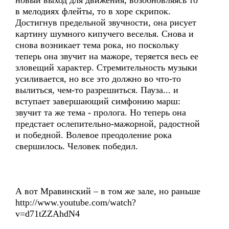
новый выход для движения, возобновляясь то
в мелодиях флейты, то в хоре скрипок.
Достигнув предельной звучности, она рисует
картину шумного кипучего веселья. Снова и
снова возникает тема рока, но поскольку
теперь она звучит на мажоре, теряется весь ее
зловещий характер. Стремительность музыки
усиливается, но все это должно во что-то
вылиться, чем-то разрешиться. Пауза... и
вступает завершающий симфонию марш:
звучит та же тема - пролога. Но теперь она
предстает ослепительно-мажорной, радостной
и победной. Волевое преодоление рока
свершилось. Человек победил.
А вот Мравинский – в том же зале, но раньше
http://www.youtube.com/watch?
v=d71tZZAhdN4