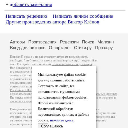
+
добавить замечания
Написать рецензию
Написать личное сообщение
Другие произведения автора Виктор Клёнов
Авторы
Произведения
Рецензии
Поиск
Магазин
Вход для авторов
О портале
Стихи.ру
Проза.ру
Портал Проза.ру предоставляет авторам возможность
свободной публикации своих литературных произведений в
сети Интернет на основании
пользовательского договора
.
Все авторские права на произведения принадлежат авторам
и охраняются
законом
. Перепечатка произведений возможна
Мы используем файлы cookie
только с согласия его автора, к которому вы можете
обратиться на его авторской странице. Ответственность за
для улучшения работы сайта.
тексты произведений авторы несут самостоятельно на
Оставаясь на сайте, вы
основании
правил публикации
и
законодательства
Российской Федерации
. Данные пользователей
соглашаетесь с условиями
обрабатываются на основании
Политики обработки персональных данных
.
использования файлов cookies.
Вы также можете посмотреть более подробную
информацию о портале
и
связаться с администрацией
.
Чтобы ознакомиться с
Политикой обработки
Ежедневная аудитория портала Проза.ру – порядка 100 тысяч
посетителей, которые в общей сумме просматривают более полумиллиона
персональных данных и файлов
страниц по данным счетчика посещаемости, который расположен справа
cookie,
нажмите здесь
.
от этого текста. В каждой графе указано по две цифры: количество
просмотров и количество посетителей.
Соглашаюсь