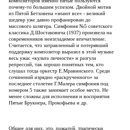
композиторов именно пятые пользуются
почему-то большим успехом. Двойной мотив
из Пятой Бетховена «знают все» - великий
шедевр уже давно профанирован до
массового шлягера. Симфония №5 советского
классика Д.Шостаковича (1937) произвела на
современников неизгладимое впечатление.
Считается, что затравленный и потерявший
поддержку композитор выразил в этой музыке
весь ужас «культа личности» и разгула
репрессий, так хорошо понятных тем, кто
слушал тогда оркестр Е.Мравинского. Среди
сочинений изрядно «раскрученного» за
последнее столетие Г.Малера симфония под
номером 5 также занимает особое место. Не
менее сложны для исполнения и восприятия
Пятые Брукнера, Прокофьева и др.
Общее для них, это, пожалуй, трагически