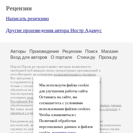
Рецензии
Написать рецензию
Другие произведения автора Ностр Адамус
Авторы
Произведения
Рецензии
Поиск
Магазин
Вход для авторов
О портале
Стихи.ру
Проза.ру
Портал Проза.ру предоставляет авторам возможность
свободной публикации своих литературных произведений в
сети Интернет на основании
пользовательского договора
.
Все авторские права на произведения принадлежат авторам
и охраняются
законом
. Перепечатка произведений возможна
Мы используем файлы cookie
только с согласия его автора, к которому вы можете
обратиться на его авторской странице. Ответственность за
для улучшения работы сайта.
тексты произведений авторы несут самостоятельно на
Оставаясь на сайте, вы
основании
правил публикации
и
законодательства
Российской Федерации
. Данные пользователей
соглашаетесь с условиями
обрабатываются на основании
Политики обработки персональных данных
.
использования файлов cookies.
Вы также можете посмотреть более подробную
информацию о портале
и
связаться с администрацией
.
Чтобы ознакомиться с
Политикой обработки
Ежедневная аудитория портала Проза.ру – порядка 100 тысяч
посетителей, которые в общей сумме просматривают более полумиллиона
персональных данных и файлов
страниц по данным счетчика посещаемости, который расположен справа
cookie,
нажмите здесь
.
от этого текста. В каждой графе указано по две цифры: количество