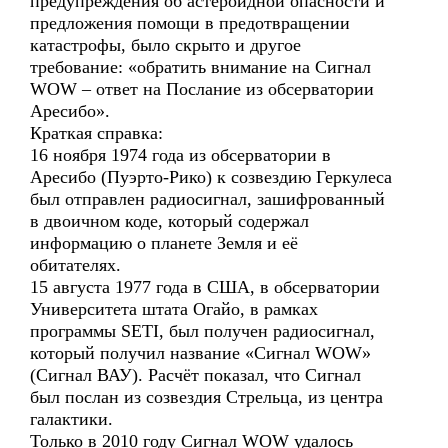
предупреждения об астероидной опасности и
предложения помощи в предотвращении
катастрофы, было скрыто и другое
требование: «обратить внимание на Сигнал
WOW – ответ на Послание из обсерватории
Аресибо».
Краткая справка:
16 ноября 1974 года из обсерватории в
Аресибо (Пуэрто-Рико) к созвездию Геркулеса
был отправлен радиосигнал, зашифрованный
в двоичном коде, который содержал
информацию о планете Земля и её
обитателях.
15 августа 1977 года в США, в обсерватории
Университета штата Огайо, в рамках
программы SETI, был получен радиосигнал,
который получил название «Сигнал WOW»
(Сигнал ВАУ). Расчёт показал, что Сигнал
был послан из созвездия Стрельца, из центра
галактики.
Только в 2010 году Сигнал WOW удалось