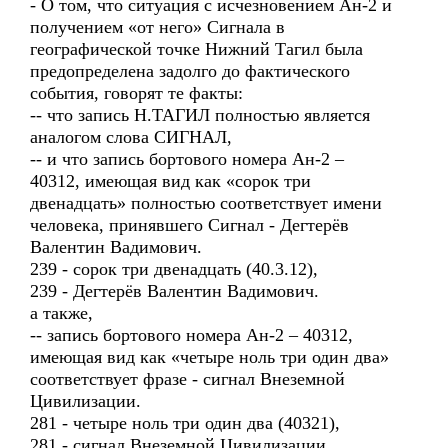
- О том, что ситуация с исчезновением Ан-2 и
получением «от него» Сигнала в
географической точке Нижний Тагил была
предопределена задолго до фактического
события, говорят те факты:
-- что запись Н.ТАГИЛ полностью является
аналогом слова СИГНАЛ,
-- и что запись бортового номера Ан-2 –
40312, имеющая вид как «сорок три
двенадцать» полностью соответствует имени
человека, принявшего Сигнал - Дегтерёв
Валентин Вадимович.
239 - сорок три двенадцать (40.3.12),
239 - Дегтерёв Валентин Вадимович.
а также,
-- запись бортового номера Ан-2 – 40312,
имеющая вид как «четыре ноль три один два»
соответствует фразе - сигнал Внеземной
Цивилизации.
281 - четыре ноль три один два (40321),
281 - сигнал Внеземной Цивилизации.