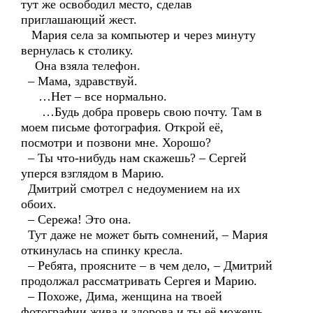
тут же освободил место, сделав
приглашающий жест.
Мария села за компьютер и через минуту
вернулась к столику.
Она взяла телефон.
– Мама, здравствуй.
…Нет – все нормально.
…Будь добра проверь свою почту. Там в
моем письме фотография. Открой её,
посмотри и позвони мне. Хорошо?
– Ты что-нибудь нам скажешь? – Сергей
уперся взглядом в Марию.
Дмитрий смотрел с недоумением на их
обоих.
– Сережа! Это она.
Тут даже не может быть сомнений, – Мария
откинулась на спинку кресла.
– Ребята, проясните – в чем дело, – Дмитрий
продолжал рассматривать Сергея и Марию.
– Похоже, Дима, женщина на твоей
фотографии жива и здорова и ты её можешь