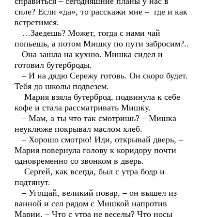
справиться – сегодняшние планы у нас в
силе? Если «да», то расскажи мне – где и как
встретимся.
…Заедешь? Может, тогда с нами чай
попьешь, а потом Мишку по пути забросим?..
Она зашла на кухню. Мишка сидел и
готовил бутерброды.
– И на дядю Сережу готовь. Он скоро будет.
Тебя до школы подвезем.
Мария взяла бутерброд, подвинула к себе
кофе и стала рассматривать Мишку.
– Мам, а ты что так смотришь? – Мишка
неуклюже покрывал маслом хлеб.
– Хорошо смотрю! Иди, открывай дверь, –
Мария повернула голову к коридору почти
одновременно со звонком в дверь.
Сергей, как всегда, был с утра бодр и
подтянут.
– Угощай, великий повар, – он вышел из
ванной и сел рядом с Мишкой напротив
Марии. – Что с утра не веселы? Что носы