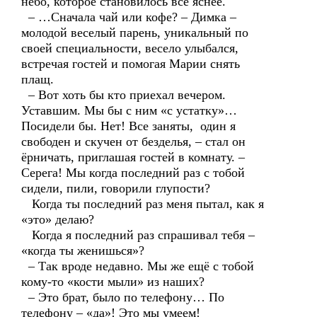
небо, которое становилось все яснее.
– …Сначала чай или кофе? – Димка –
молодой веселый парень, уникальный по
своей специальности, весело улыбался,
встречая гостей и помогая Марии снять
плащ.
– Вот хоть бы кто приехал вечером.
Уставшим. Мы бы с ним «с устатку»…
Посидели бы. Нет! Все заняты, один я
свободен и скучен от безделья, – стал он
ёрничать, приглашая гостей в комнату. –
Серега! Мы когда последний раз с тобой
сидели, пили, говорили глупости?
Когда ты последний раз меня пытал, как я
«это» делаю?
Когда я последний раз спрашивал тебя –
«когда ты женишься»?
– Так вроде недавно. Мы же ещё с тобой
кому-то «кости мыли» из наших?
– Это брат, было по телефону… По
телефону – «да»! Это мы умеем!