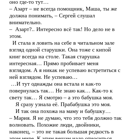
оно где-то тут…
– Азарт – не всегда помощник, Маша, ты же
должна понимать, – Сергей слушал
внимательно.
– Азарт?.. Интересно всё так! Но дело не в
этом.
И стала я ловить на себе в читальном зале
взгляд одной старушки. Она тоже с кипой
книг всегда на столе. Такая старушка
интересная… Прямо пробивает меня
взглядом. А я никак не успеваю встретиться с
ней взглядом. Не успеваю…
…И тут однажды она встала и как-то
повернулась так… Не знаю как… Как-то к
свету так… Я смотрю – а это бабушка моя.
Я сразу узнала её. Прабабушка это моя.
И так она похожа на маму и бабушку…
– Мария. Я не думаю, что это тебя должно так
волновать. Похожие люди, двойники,
наконец, – это не такая большая редкость в
этом мире. К этим вещам надо относиться