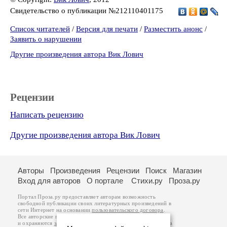
Свидетельство о публикации №212110401175
Список читателей
/
Версия для печати
/
Разместить анонс
/
Заявить о нарушении
Другие произведения автора Вик Лович
Рецензии
Написать рецензию
Другие произведения автора Вик Лович
Авторы
Произведения
Рецензии
Поиск
Магазин
Вход для авторов
О портале
Стихи.ру
Проза.ру
Портал Проза.ру предоставляет авторам возможность
свободной публикации своих литературных произведений в
сети Интернет на основании
пользовательского договора
.
Все авторские права на произведения принадлежат авторам
и охраняются
законом
. Перепечатка произведений возможна