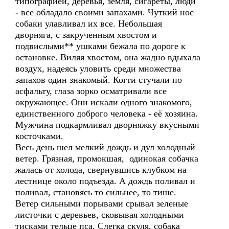
типографией, деревья, земля, сигареты, люди
- все обладало своими запахами. Чуткий нос
собаки улавливал их все. Небольшая
дворняга, с закрученным хвостом и
подвислыми** ушками бежала по дороге к
остановке. Виляя хвостом, она жадно вдыхала
воздух, надеясь уловить среди множества
запахов один знакомый. Когти стучали по
асфальту, глаза зорко осматривали все
окружающее. Они искали одного знакомого,
единственного доброго человека - её хозяина.
Мужчина подкармливал дворняжку вкусными
косточками.
Весь день шел мелкий дождь и дул холодный
ветер. Грязная, промокшая, одинокая собачка
жалась от холода, свернувшись клубком на
лестнице около подъезда. А дождь поливал и
поливал, становясь то сильнее, то тише.
Ветер сильными порывами срывал зеленые
листочки с деревьев, сковывая холодными
тисками тельце пса. Слегка скуля, собака