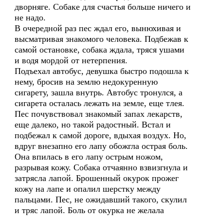
дворняге. Собаке для счастья больше ничего и
не надо.
В очередной раз пес ждал его, вынюхивая и
высматривая знакомого человека. Подбежав к
самой остановке, собака ждала, тряся ушами
и водя мордой от нетерпения.
Подъехал автобус, девушка быстро подошла к
нему, бросив на землю недокуренную
сигарету, зашла внутрь. Автобус тронулся, а
сигарета осталась лежать на земле, еще тлея.
Пес почувствовал знакомый запах лекарств,
еще далеко, но такой радостный. Встал и
подбежал к самой дороге, вдыхая воздух. Но,
вдруг внезапно его лапу обожгла острая боль.
Она впилась в его лапу острым ножом,
разрывая кожу. Собака отчаянно взвизгнула и
затрясла лапой. Брошенный окурок прожег
кожу на лапе и опалил шерстку между
пальцами. Пес, не ожидавший такого, скулил
и тряс лапой. Боль от окурка не желала