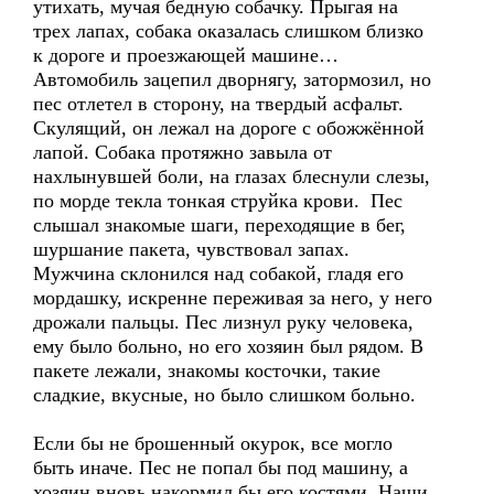
утихать, мучая бедную собачку. Прыгая на
трех лапах, собака оказалась слишком близко
к дороге и проезжающей машине…
Автомобиль зацепил дворнягу, затормозил, но
пес отлетел в сторону, на твердый асфальт.
Скулящий, он лежал на дороге с обожжённой
лапой. Собака протяжно завыла от
нахлынувшей боли, на глазах блеснули слезы,
по морде текла тонкая струйка крови. Пес
слышал знакомые шаги, переходящие в бег,
шуршание пакета, чувствовал запах.
Мужчина склонился над собакой, гладя его
мордашку, искренне переживая за него, у него
дрожали пальцы. Пес лизнул руку человека,
ему было больно, но его хозяин был рядом. В
пакете лежали, знакомы косточки, такие
сладкие, вкусные, но было слишком больно.
Если бы не брошенный окурок, все могло
быть иначе. Пес не попал бы под машину, а
хозяин вновь накормил бы его костями. Наши