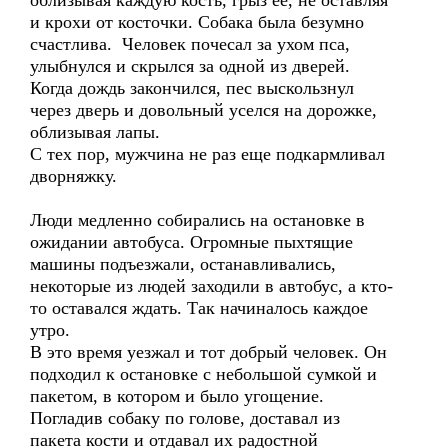
облизывая каждую кость, грыз ее, не оставляя
и крохи от косточки. Собака была безумно
счастлива. Человек почесал за ухом пса,
улыбнулся и скрылся за одной из дверей.
Когда дождь закончился, пес выскользнул
через дверь и довольный уселся на дорожке,
облизывая лапы.
С тех пор, мужчина не раз еще подкармливал
дворняжку.
Люди медленно собирались на остановке в
ожидании автобуса. Огромные пыхтящие
машины подъезжали, останавливались,
некоторые из людей заходили в автобус, а кто-
то оставался ждать. Так начиналось каждое
утро.
В это время уезжал и тот добрый человек. Он
подходил к остановке с небольшой сумкой и
пакетом, в котором и было угощение.
Погладив собаку по голове, доставал из
пакета кости и отдавал их радостной