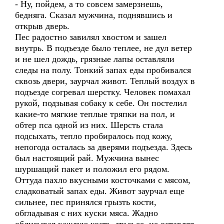
- Ну, пойдем, а то совсем замерзнешь,
бедняга. Сказал мужчина, поднявшись и
открыв дверь.
Пес радостно завилял хвостом и зашел
внутрь. В подъезде было теплее, не дул ветер
и не шел дождь, грязные лапы оставляли
следы на полу. Тонкий запах еды пробивался
сквозь двери, заурчал живот. Теплый воздух в
подъезде согревал шерстку. Человек помахал
рукой, подзывая собаку к себе. Он постелил
какие-то мягкие теплые тряпки на пол, и
обтер пса одной из них. Шерсть стала
подсыхать, тепло пробиралось под кожу,
непогода осталась за дверями подъезда. Здесь
был настоящий рай. Мужчина вынес
шуршащий пакет и положил его рядом.
Оттуда пахло вкусными косточками с мясом,
сладковатый запах еды. Живот заурчал еще
сильнее, пес принялся грызть кости,
обгладывая с них куски мяса. Жадно