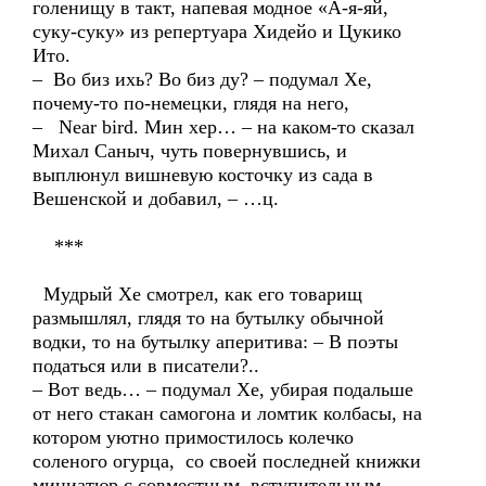
голенищу в такт, напевая модное «А-я-яй,
суку-суку» из репертуара Хидейо и Цукико
Ито.
– Во биз ихь? Во биз ду? – подумал Хе,
почему-то по-немецки, глядя на него,
– Near bird. Мин хер… – на каком-то сказал
Михал Саныч, чуть повернувшись, и
выплюнул вишневую косточку из сада в
Вешенской и добавил, – …ц.
***
Мудрый Хе смотрел, как его товарищ
размышлял, глядя то на бутылку обычной
водки, то на бутылку аперитива: – В поэты
податься или в писатели?..
– Вот ведь… – подумал Хе, убирая подальше
от него стакан самогона и ломтик колбасы, на
котором уютно примостилось колечко
соленого огурца, со своей последней книжки
миниатюр с совместным вступительным