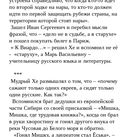
устроена справедливо, что когда кто-то идет
по второй ходке на нары, то кто-то должен
идти по первой защищать рубежи страны, на
территории которой стоят нары».
Зашел Иван Сергеевич и перебил мысли
фразой, что – «дело не в судьбе, а в старухе»
и пошел покупать билет в Париж.
« К Виардо…» – решил Хе и вспомнил не её
- «старуху», а Марь Васильевну –
учительницу русского языка и литературы.
***
Мудрый Хе размышлял о том, что – «почему
сажают только одних евреев, а сидят только
одни русские. Как так?»
Вспомнился брат дедушки из европейской
части Сибири со своей присказкой – «Мишка,
Мишка, где трудовая книжка?», когда он брал
в руки хворостину и гонял другого внука от
реки Чусовая до Белого моря и обратно.
«Гонял Мишку, а лауреатом стал Ёська», –