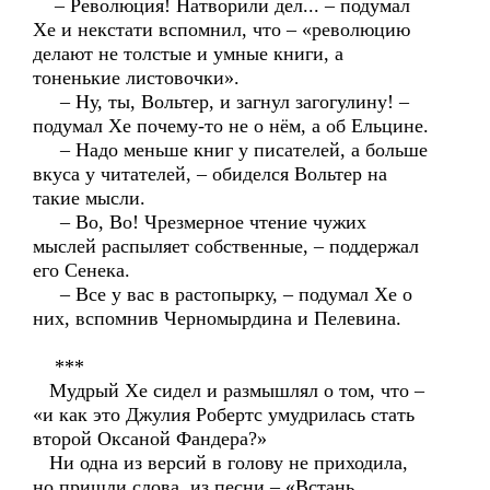
– Революция! Натворили дел... – подумал
Хе и некстати вспомнил, что – «революцию
делают не толстые и умные книги, а
тоненькие листовочки».
– Ну, ты, Вольтер, и загнул загогулину! –
подумал Хе почему-то не о нём, а об Ельцине.
– Надо меньше книг у писателей, а больше
вкуса у читателей, – обиделся Вольтер на
такие мысли.
– Во, Во! Чрезмерное чтение чужих
мыслей распыляет собственные, – поддержал
его Сенека.
– Все у вас в растопырку, – подумал Хе о
них, вспомнив Черномырдина и Пелевина.
***
Мудрый Хе сидел и размышлял о том, что –
«и как это Джулия Робертс умудрилась стать
второй Оксаной Фандера?»
Ни одна из версий в голову не приходила,
но пришли слова из песни – «Встань