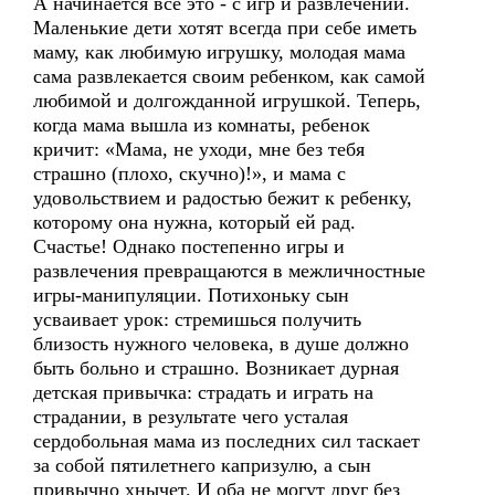
А начинается все это - с игр и развлечений.
Маленькие дети хотят всегда при себе иметь
маму, как любимую игрушку, молодая мама
сама развлекается своим ребенком, как самой
любимой и долгожданной игрушкой. Теперь,
когда мама вышла из комнаты, ребенок
кричит: «Мама, не уходи, мне без тебя
страшно (плохо, скучно)!», и мама с
удовольствием и радостью бежит к ребенку,
которому она нужна, который ей рад.
Счастье! Однако постепенно игры и
развлечения превращаются в межличностные
игры-манипуляции. Потихоньку сын
усваивает урок: стремишься получить
близость нужного человека, в душе должно
быть больно и страшно. Возникает дурная
детская привычка: страдать и играть на
страдании, в результате чего усталая
сердобольная мама из последних сил таскает
за собой пятилетнего капризулю, а сын
привычно хнычет. И оба не могут друг без