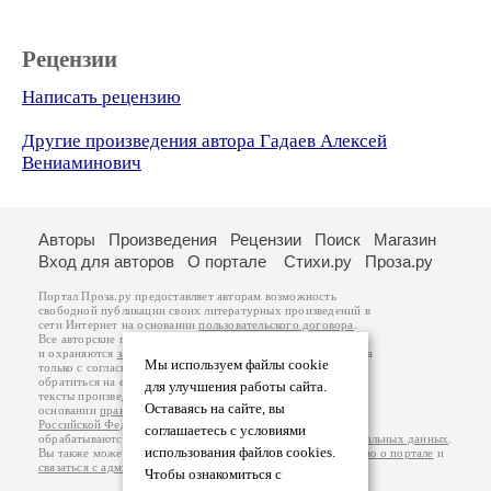
Рецензии
Написать рецензию
Другие произведения автора Гадаев Алексей
Вениаминович
Авторы
Произведения
Рецензии
Поиск
Магазин
Вход для авторов
О портале
Стихи.ру
Проза.ру
Портал Проза.ру предоставляет авторам возможность
свободной публикации своих литературных произведений в
сети Интернет на основании
пользовательского договора
.
Все авторские права на произведения принадлежат авторам
и охраняются
законом
. Перепечатка произведений возможна
Мы используем файлы cookie
только с согласия его автора, к которому вы можете
обратиться на его авторской странице. Ответственность за
для улучшения работы сайта.
тексты произведений авторы несут самостоятельно на
Оставаясь на сайте, вы
основании
правил публикации
и
законодательства
Российской Федерации
. Данные пользователей
соглашаетесь с условиями
обрабатываются на основании
Политики обработки персональных данных
.
использования файлов cookies.
Вы также можете посмотреть более подробную
информацию о портале
и
связаться с администрацией
.
Чтобы ознакомиться с