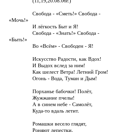
(11,19,20.08.06г.)
Свобода - «Сметь!» Свобода -
«Мочь!»
И лёгкость Быт и Я!
Свобода - «Знать!» Свобода -
«Быть!»
Во «Всём» - Свободен - Я!
Искусство Радости, как Вдох!
И Выдох вслед за ним!
Как шелест Ветра! Летний Гром!
Огонь - Вода, Туман и Дым!
Порханье бабочки! Полёт,
Жужжание пчелы!
А в синем небе - Самолёт,
Куда-то вдаль летит.
Ромашки весело глядят,
Роняют лепестки,