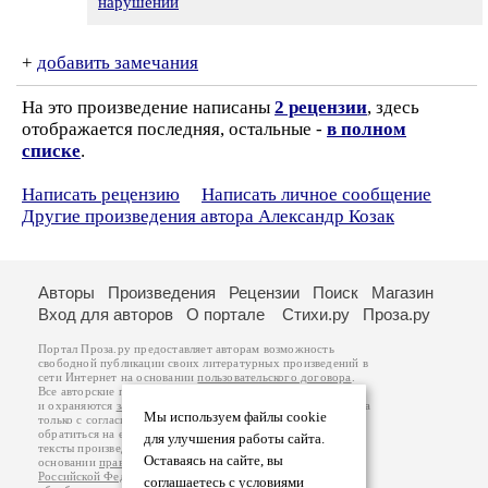
нарушении
+
добавить замечания
На это произведение написаны
2 рецензии
, здесь
отображается последняя, остальные -
в полном
списке
.
Написать рецензию
Написать личное сообщение
Другие произведения автора Александр Козак
Авторы
Произведения
Рецензии
Поиск
Магазин
Вход для авторов
О портале
Стихи.ру
Проза.ру
Портал Проза.ру предоставляет авторам возможность
свободной публикации своих литературных произведений в
сети Интернет на основании
пользовательского договора
.
Все авторские права на произведения принадлежат авторам
и охраняются
законом
. Перепечатка произведений возможна
Мы используем файлы cookie
только с согласия его автора, к которому вы можете
обратиться на его авторской странице. Ответственность за
для улучшения работы сайта.
тексты произведений авторы несут самостоятельно на
Оставаясь на сайте, вы
основании
правил публикации
и
законодательства
Российской Федерации
. Данные пользователей
соглашаетесь с условиями