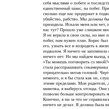
себя мыслями о побеге и последст
единственный шанс, на побег. При
сколько еще нас продержат в подв
убийство, рабство. Мы должны бы
приходила. Искали меня или нет, 
нас тут? Прошло уже слишком мног
Я не верила в свои силы, но мне 
побег, нам нужен план. Борис был
его, узнать все и возродить к жиз
подвалом. Я ничего не запомнила 
ничего нет. Но мы найдем выход,
«Ты можешь поговорить со мной?» 
стала расспрашивать сокамерника о
отрицательно мотав головой. Черт 
немного, и я бы стала как он, слуш
этими пределами. Мои родители, д
мамочка, я выберусь отсюда. Они в
позволю больше контролировать м
Конечно, я ни за что не справилас
ничего не делал. Я должна была в