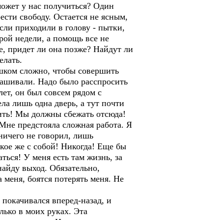
может у нас получиться? Один
ести свободу. Остается не ясным,
сли приходили в голову - пытки,
рой недели, а помощь все не
е, придет ли она позже? Найдут ли
елать.
ишком сложно, чтобы совершить
прашивали. Надо было расспросить
лет, он был совсем рядом с
ла лишь одна дверь, а тут почти
жить! Мы должны сбежать отсюда!
 Мне предстояла сложная работа. Я
 ничего не говорил, лишь
акое же с собой! Никогда! Еще бы
аться! У меня есть там жизнь, за
найду выход. Обязательно,
 меня, боятся потерять меня. Не
н покачивался вперед-назад, и
лько в моих руках. Эта