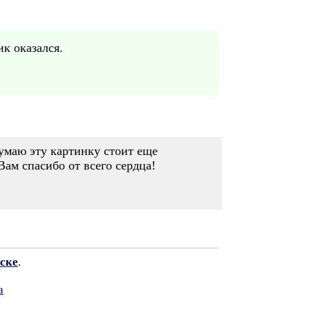
к оказался.
думаю эту картинку стоит еще
Вам спасибо от всего сердца!
ске
.
а