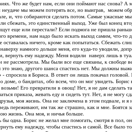
виях. Что же будет нам, если они поймают нас снова? А 
 неудаче мы можем потерять все, но выиграв, можем обр
але, и, что собираются сделать потом. Самые ужасные мы
ли сбежать, это единственный выход. Уже был конец вто
ищут еще или перестали? Если подмога не пришла раньш
о времени, нам надо было искать выход самим, что-то д
не оставалась ничего, кроме как попытаться. Сбежать сл
 наверху намного дольше меня, его куда-то уводили, до
ни, вернуть ему надежду. Меня водили наверх лишь в туа
и не рассмотрела. Мы были все еще связаны, к свободе ве
 я это знаю, другого шанса спастись нет. Мы должны вы
- спросила я Бориса. В ответ он лишь покачал головой.
 доме, о бандитах, обо всем, что он мог увидеть. Борис
возьми! Его превратили в овощ! Нет, я не дам сделать т
аться приказа, жевать еду и сидеть тут. Нет, я не могу сд
рузья, моя жизнь. Она не заключена в этом подвале, и я 
едь переживают, им так же страшно, как и мне. Боятся за
ою жизнь. Она моя, и ничья больше.
ь бы одна. Борис не желал мне помогать, смотря в пол, о
ернуть ему надежду, чтобы спастись и самой. Все было то