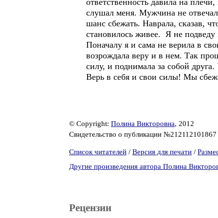
ответственность давила на плечи, 
слушал меня. Мужчина не отвечал п
шанс сбежать. Наврала, сказав, чт
становилось живее. Я не подведу 
Поначалу я и сама не верила в сво
возрождала веру и в нем. Так про
силу, и поднимала за собой друга.
Верь в себя и свои силы! Мы сбе
© Copyright:
Полина Викторовна
, 2012
Свидетельство о публикации №21211210186
Список читателей
/
Версия для печати
/
Разме
Другие произведения автора Полина Викторо
Рецензии