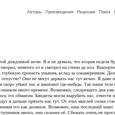
Авторы
Произведения
Рецензии
Поиск
ой дождливой ночи. Я и не думала, что вторая неделя бу
говорил, немного ел и смотрел на стены да пол. Взаперти
 в глубокую пропасть уныния, вслед за сокамерником. Д
 отпустят? Они не могут держать нас тут вечно. Я даже н
м скоро убьют нас и закопают где-нибудь. Так наши тела 
слишком много времени. Возможно, следующего дня уже н
лось это обманом. Бандиты могли вырубить нас, отвести 
ут и дальше прятать нас тут. От этих мыслей снова ста
инимая его как должное. Возможно, наш последний шанс 
еступников много, они сильнее её. Сбежать очень не прос