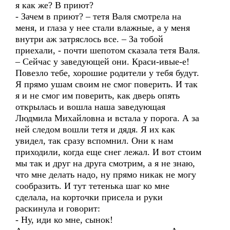
я как же? В приют?
- Зачем в приют? – тетя Валя смотрела на
меня, и глаза у нее стали влажные, а у меня
внутри аж затряслось все. – За тобой
приехали, - почти шепотом сказала тетя Валя.
– Сейчас у заведующей они. Краси-ивые-е!
Повезло тебе, хорошие родители у тебя будут.
Я прямо ушам своим не смог поверить. И так
я и не смог им поверить, как дверь опять
открылась и вошла наша заведующая
Людмила Михайловна и встала у порога. А за
ней следом вошли тетя и дядя. Я их как
увидел, так сразу вспомнил. Они к нам
приходили, когда еще снег лежал. И вот стоим
мы так и друг на друга смотрим, а я не знаю,
что мне делать надо, ну прямо никак не могу
сообразить. И тут тетенька шаг ко мне
сделала, на корточки присела и руки
раскинула и говорит:
- Ну, иди ко мне, сынок!