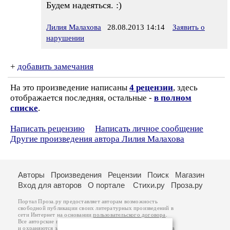
Будем надеяться. :)
Лилия Малахова
28.08.2013 14:14
Заявить о
нарушении
+
добавить замечания
На это произведение написаны
4 рецензии
, здесь
отображается последняя, остальные -
в полном
списке
.
Написать рецензию
Написать личное сообщение
Другие произведения автора Лилия Малахова
Авторы
Произведения
Рецензии
Поиск
Магазин
Вход для авторов
О портале
Стихи.ру
Проза.ру
Портал Проза.ру предоставляет авторам возможность
свободной публикации своих литературных произведений в
сети Интернет на основании
пользовательского договора
.
Все авторские права на произведения принадлежат авторам
и охраняются
законом
. Перепечатка произведений возможна