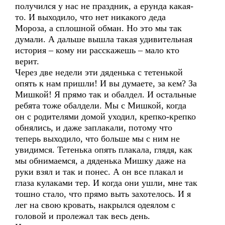
получился у нас не праздник, а ерунда какая-
то. И выходило, что нет никакого деда
Мороза, а сплошной обман. Но это мы так
думали. А дальше вышла такая удивительная
история – кому ни расскажешь – мало кто
верит.
Через две недели эти дяденька с тетенькой
опять к нам пришли! И вы думаете, за кем? За
Мишкой! Я прямо так и обалдел. И остальные
ребята тоже обалдели. Мы с Мишкой, когда
он с родителями домой уходил, крепко-крепко
обнялись, и даже заплакали, потому что
теперь выходило, что больше мы с ним не
увидимся. Тетенька опять плакала, глядя, как
мы обнимаемся, а дяденька Мишку даже на
руки взял и так и понес. А он все плакал и
глаза кулаками тер. И когда они ушли, мне так
тошно стало, что прямо выть захотелось. И я
лег на свою кровать, накрылся одеялом с
головой и пролежал так весь день.