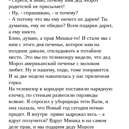
- Серега, я знаю, почему нам дед Мороз
родителей не присылает!
- Ну, - спрашиваю, - и почему?
- А потому что мы ему ничего не дарим! Ты
думаешь, ему не обидно? Всем подарки дарит,
а ему никто.
Блин, думаю, а прав Мишка-то! И стали мы с
ним с этого дня печенье, которое нам на
полдник давали, откладывать в потайное
место. Это мы по телевизору видели, что дед
Мороз американский печенье с молоком
любит. Ну и нашему, поди, тоже понравится.
И за две недели накопилась у нас приличная
горка.
На телевизор в коридоре поставили нарядную
елочку, по стенкам развесили гирлянды
всякие. Я спросил у уборщицы тети Вали, и
она сказала, что Новый год сегодня ночью
придет. Я внутри прямо задрожал весь – а
вдруг получится? Вдруг Мишка и на самом
деле прав, и мы подарим деду Морозу