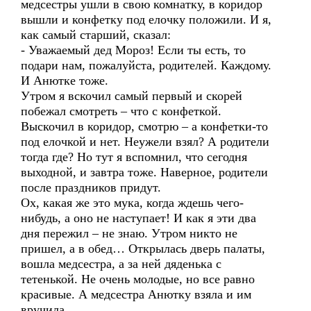
медсестры ушли в свою комнатку, в коридор
вышли и конфетку под елочку положили. И я,
как самый старший, сказал:
- Уважаемый дед Мороз! Если ты есть, то
подари нам, пожалуйста, родителей. Каждому.
И Анютке тоже.
Утром я вскочил самый первый и скорей
побежал смотреть – что с конфеткой.
Выскочил в коридор, смотрю – а конфетки-то
под елочкой и нет. Неужели взял? А родители
тогда где? Но тут я вспомнил, что сегодня
выходной, и завтра тоже. Наверное, родители
после праздников придут.
Ох, какая же это мука, когда ждешь чего-
нибудь, а оно не наступает! И как я эти два
дня пережил – не знаю. Утром никто не
пришел, а в обед… Открылась дверь палаты,
вошла медсестра, а за ней дяденька с
тетенькой. Не очень молодые, но все равно
красивые. А медсестра Анютку взяла и им
вручила.