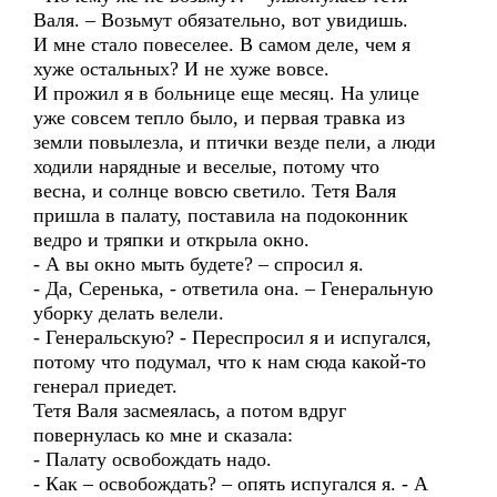
Валя. – Возьмут обязательно, вот увидишь.
И мне стало повеселее. В самом деле, чем я
хуже остальных? И не хуже вовсе.
И прожил я в больнице еще месяц. На улице
уже совсем тепло было, и первая травка из
земли повылезла, и птички везде пели, а люди
ходили нарядные и веселые, потому что
весна, и солнце вовсю светило. Тетя Валя
пришла в палату, поставила на подоконник
ведро и тряпки и открыла окно.
- А вы окно мыть будете? – спросил я.
- Да, Серенька, - ответила она. – Генеральную
уборку делать велели.
- Генеральскую? - Переспросил я и испугался,
потому что подумал, что к нам сюда какой-то
генерал приедет.
Тетя Валя засмеялась, а потом вдруг
повернулась ко мне и сказала:
- Палату освобождать надо.
- Как – освобождать? – опять испугался я. - А