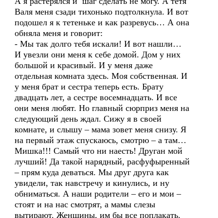
А я растерялся и шаг сделать не могу. А тетя
Валя меня сзади тихонько подтолкнула. И вот
подошел я к тетеньке и как разревусь… А она
обняла меня и говорит:
- Мы так долго тебя искали! И вот нашли…
И увезли они меня к себе домой. Дом у них
большой и красивый. И у меня даже
отдельная комната здесь. Моя собственная. И
у меня брат и сестра теперь есть. Брату
двадцать лет, а сестре восемнадцать. И все
они меня любят. Но главный сюрприз меня на
следующий день ждал. Сижу я в своей
комнате, и слышу – мама зовет меня снизу. Я
на первый этаж спускаюсь, смотрю – а там…
Мишка!!! Самый что ни наесть! Друган мой
лучший! Да такой нарядный, расфуфыренный
– прям куда деваться. Мы друг друга как
увидели, так навстречу и кинулись, и ну
обниматься. А наши родители – его и мои –
стоят и на нас смотрят, а мамы слезы
вытирают. Женщины, им бы все поплакать.