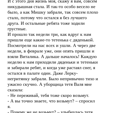
И с этого дня жизнь моя, скажу я вам, совсем
никудышная стала. И так-то особо весело не
было, а как Мишку забрали, так совсем плохо
стало, потому что остался я без лучшего
друга. И остальные ребята тоже ходили
грустные.
И прошло так недели три, как вдруг к нам
пришли еще какие-то тетенька с дяденькой.
Посмотрели на нас всех и ушли. А через две
недели, в феврале уже, они опять пришли и
взяли Виталика. А дальше началось! Каждую
неделю к нам приходили дяденьки и тетеньки
и забирали ребят, и когда уже растаял снег, я
остался в палате один. Даже Лерку-
негритянку забрали. Было непривычно тихо и
ужасно скучно. А уборщица тетя Валя мне
сказала:
- Не переживай, тебя тоже скоро возьмут.
- А вы точно знаете, что возьмут? – спросил
я.
- Почему же не возьмут? – улыбнулась тетя