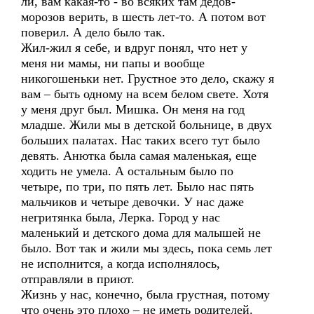
ли, вам какая-то - во всяких там дедов-
морозов верить, в шесть лет-то. А потом вот
поверил. А дело было так.
Жил-жил я себе, и вдруг понял, что нет у
меня ни мамы, ни папы и вообще
никогошеньки нет. Грустное это дело, скажу я
вам – быть одному на всем белом свете. Хотя
у меня друг был. Мишка. Он меня на год
младше. Жили мы в детской больнице, в двух
больших палатах. Нас таких всего тут было
девять. Анютка была самая маленькая, еще
ходить не умела. А остальным было по
четыре, по три, по пять лет. Было нас пять
мальчиков и четыре девочки. У нас даже
негритянка была, Лерка. Город у нас
маленький и детского дома для малышей не
было. Вот так и жили мы здесь, пока семь лет
не исполнится, а когда исполнялось,
отправляли в приют.
Жизнь у нас, конечно, была грустная, потому
что очень это плохо – не иметь родителей.