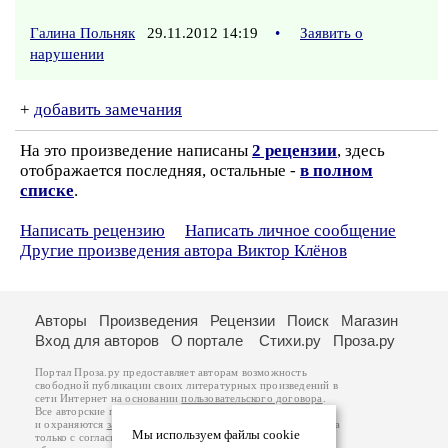
Галина Польняк
29.11.2012 14:19
•
Заявить о
нарушении
+
добавить замечания
На это произведение написаны
2 рецензии
, здесь
отображается последняя, остальные -
в полном
списке
.
Написать рецензию
Написать личное сообщение
Другие произведения автора Виктор Клёнов
Авторы
Произведения
Рецензии
Поиск
Магазин
Вход для авторов
О портале
Стихи.ру
Проза.ру
Портал Проза.ру предоставляет авторам возможность
свободной публикации своих литературных произведений в
сети Интернет на основании
пользовательского договора
.
Все авторские права на произведения принадлежат авторам
и охраняются
законом
. Перепечатка произведений возможна
Мы используем файлы cookie
только с согласия его автора, к которому вы можете