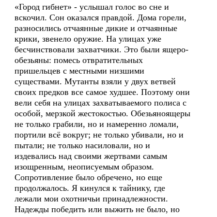
«Город гибнет» - услышал голос во сне и
вскочил. Сон оказался правдой. Дома горели,
разносились отчаянные дикие и отчаянные
крики, звенело оружие. На улицах уже
бесчинствовали захватчики. Это были ящеро-
обезьяны: помесь отвратительных
пришельцев с местными низшими
существами. Мутанты взяли у двух ветвей
своих предков все самое худшее. Поэтому они
вели себя на улицах захватываемого полиса с
особой, мерзкой жестокостью. Обезьяноящеры
не только грабили, но и намеренно ломали,
портили всё вокруг; не только убивали, но и
пытали; не только насиловали, но и
издевались над своими жертвами самым
изощренным, неописуемым образом.
Сопротивление было обречено, но еще
продолжалось. Я кинулся к тайнику, где
лежали мои охотничьи принадлежности.
Надежды победить или выжить не было, но