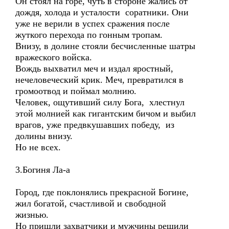
Он стоял на горе, чуть в стороне жались от
дождя, холода и усталости соратники. Они
уже не верили в успех сражения после
жуткого перехода по гонным тропам.
Внизу, в долине стояли бесчисленные шатры
вражеского войска.
Вождь выхватил меч и издал яростный,
нечеловеческий крик. Меч, превратился в
громоотвод и поймал молнию.
Человек, ощутивший силу Бога, хлестнул
этой молнией как гигантским бичом и выбил
врагов, уже предвкушавших победу, из
долины внизу.
Но не всех.
3.Богиня Ла-а
Город, где поклонялись прекрасной Богине,
жил богатой, счастливой и свободной
жизнью.
Но пришли захватчики и мужчины решили