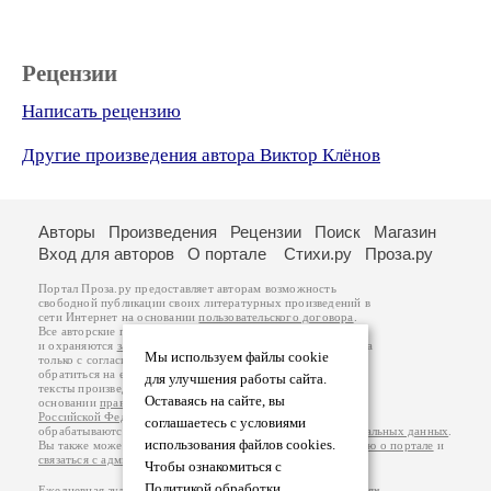
Рецензии
Написать рецензию
Другие произведения автора Виктор Клёнов
Авторы
Произведения
Рецензии
Поиск
Магазин
Вход для авторов
О портале
Стихи.ру
Проза.ру
Портал Проза.ру предоставляет авторам возможность
свободной публикации своих литературных произведений в
сети Интернет на основании
пользовательского договора
.
Все авторские права на произведения принадлежат авторам
и охраняются
законом
. Перепечатка произведений возможна
Мы используем файлы cookie
только с согласия его автора, к которому вы можете
обратиться на его авторской странице. Ответственность за
для улучшения работы сайта.
тексты произведений авторы несут самостоятельно на
Оставаясь на сайте, вы
основании
правил публикации
и
законодательства
Российской Федерации
. Данные пользователей
соглашаетесь с условиями
обрабатываются на основании
Политики обработки персональных данных
.
использования файлов cookies.
Вы также можете посмотреть более подробную
информацию о портале
и
связаться с администрацией
.
Чтобы ознакомиться с
Политикой обработки
Ежедневная аудитория портала Проза.ру – порядка 100 тысяч