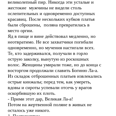
великолепный пир. Никогда эти усталые и
жестокие мужчины не видели столь
ослепительных и одновременно доступных
красавиц. После нескольких кубков платья
были сброшены, поляна превратилась в
место оргии.
Яд в пище и вине действовал медленно, но
неотвратимо. Не все захватчики погибали
одновременно, но мучения настигали всех.
Те, кто задерживался, получали в горло
острую заколку, вынутую из роскошных
волос. Женщины умирали тоже, но до конца с
восторгом продолжали славить Богиню Ла-а.
Из складок отброшенных платьев извлекались
острые кинжалы; перед тем, как умереть,
вдовы и сироты успевали отсечь у врагов
оскорбившую их плоть.
- Прими этот дар, Великая Ла-а!
Потом на жертвенной поляне в живых не
осталось уже никого.