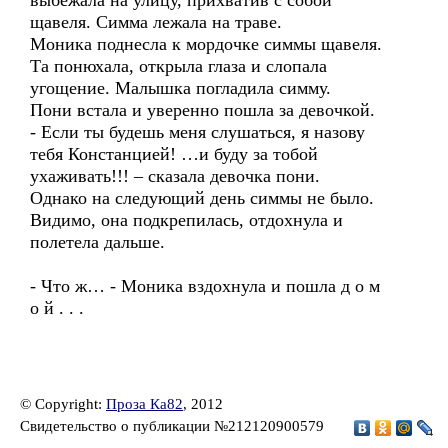
выбежала на улицу, прихватив с собой
щавеля. Симма лежала на траве.
Моника поднесла к мордочке симмы щавеля.
Та понюхала, открыла глаза и слопала
угощение. Малышка погладила симму.
Пони встала и уверенно пошла за девочкой.
- Если ты будешь меня слушаться, я назову
тебя Констанцией! …и буду за тобой
ухаживать!!! – сказала девочка пони.
Однако на следующий день симмы не было.
Видимо, она подкрепилась, отдохнула и
полетела дальше.
- Что ж… - Моника вздохнула и пошла д о м
о й . . .
© Copyright:
Проза Ка82
, 2012
Свидетельство о публикации №212120900579