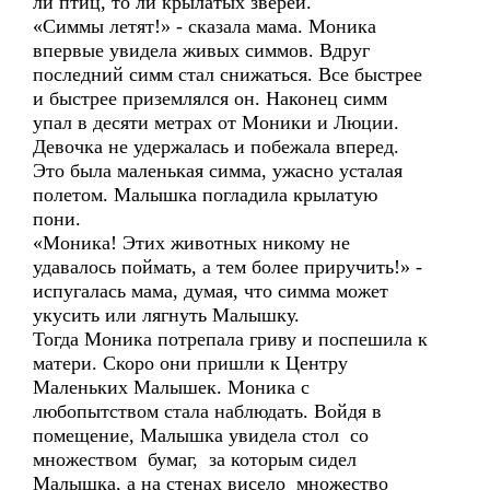
ли птиц, то ли крылатых зверей.
«Симмы летят!» - сказала мама. Моника
впервые увидела живых симмов. Вдруг
последний симм стал снижаться. Все быстрее
и быстрее приземлялся он. Наконец симм
упал в десяти метрах от Моники и Люции.
Девочка не удержалась и побежала вперед.
Это была маленькая симма, ужасно усталая
полетом. Малышка погладила крылатую
пони.
«Моника! Этих животных никому не
удавалось поймать, а тем более приручить!» -
испугалась мама, думая, что симма может
укусить или лягнуть Малышку.
Тогда Моника потрепала гриву и поспешила к
матери. Скоро они пришли к Центру
Маленьких Малышек. Моника с
любопытством стала наблюдать. Войдя в
помещение, Малышка увидела стол со
множеством бумаг, за которым сидел
Малышка, а на стенах висело множество