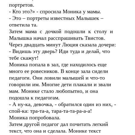
портретов.
- Кто это?» - спросила Моника у мамы.
- Это – портреты известных Малышек –
ответила та.
Затем мама с дочкой подошли к столу и
Малышка начал расспрашивать Твистов.
Через двадцать минут Люция сказала дочери:
- Видишь эту дверь? Иди туда и делай, что
тебе скажут!
Моника попала в зал, где находилось еще
много ее ровесников. В конце зала сидели
педагоги. Они ловили малышей и что-то
говорили им. Многие дети плакали и звали
мам. Монике стало любопытно, и она
подошла к педагогам.
- А ну-ка, девочка, - обратился один из них, -
спой-ка: тра-та-а, тара-та-та-ра-а-а!
Моника попробовала.
Затем другой педагог дал почитать легкий
текст, что она и сделала. Монике текст