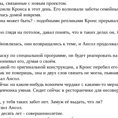
ы, связанные с новым проектом.
оили Кронса в этот день. Его волновали заботы семейны
лась домой вовремя.
 она может быть? - подобными репликами Кронс прерывал
о глядя на потолок, давал понять, что в таких делах он,
бновлялась, они возвращались к теме, и Ансол продолжал
раску по специальной программе, он будет реагировать на
онимал его, думая о своём.
акой-то оригинальной конструкции, а Кронс перебил его
Так не поверишь, она и двух слов связать не могла, пьяна
вал Ансол.
ейчас на каком-нибудь вонючем чердаке с какими-то мерз
- девчонка умная. Сидит сейчас в ресторанчике для несов
 у тебя таких забот нет. Замуж её выдать, что ли?
азил Ансол.
т десять лет - совершеннолетие.