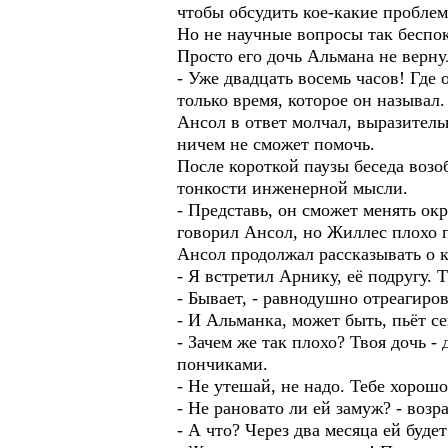
чтобы обсудить кое-какие проблем
Но не научные вопросы так беспок
Просто его дочь Альмана не верну
- Уже двадцать восемь часов! Где
только время, которое он называл.
Ансол в ответ молчал, выразительн
ничем не сможет помочь.
После короткой паузы беседа возо
тонкости инженерной мысли.
- Представь, он сможет менять ок
говорил Ансол, но Жиллес плохо п
Ансол продолжал рассказывать о к
- Я встретил Арнику, её подругу. 
- Бывает, - равнодушно отреагиро
- И Альманка, может быть, пьёт с
- Зачем же так плохо? Твоя дочь 
пончиками.
- Не утешай, не надо. Тебе хорошо,
- Не рановато ли ей замуж? - возр
- А что? Через два месяца ей буде