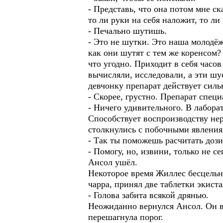
- Представь, что она потом мне ска
то ли руки на себя наложит, то ли
- Печально шутишь.
- Это не шутки. Это наша молодёжь
как они шутят с тем же коренсом? 
что угодно. Приходит в себя часо
вычисляли, исследовали, а эти шу
девчонку препарат действует силь
- Скорее, грустно. Препарат спец
- Ничего удивительного. В лаборат
Способствует воспроизводству нер
столкнулись с побочными явления
- Так ты поможешь расчитать доз
- Помогу, но, извини, только не с
Ансол ушёл.
Некоторое время Жиллес бесцельн
чарра, принял две таблетки экиста
- Голова забита всякой дрянью.
Неожиданно вернулся Ансол. Он во
перешагнула порог.