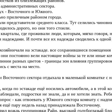
остков из близлежащих районов.
е административных сектора.
вух - Восточного и Южного.
ьно приличным районом города.
и представители среднего класса. Тут селились чиновни
одилось дорого, но они того стоили.
варталы, где проживали люди, которым, мягко говоря, н
 надеждами. И почти все их надежды сводились к одной ц
озяйничали на эстакаде. все сохранившиеся помещения 
, они постоянно вели настоящие войны за те или иные к
 линии разных цветов - границы зон влияния группирово
сь с места на место.
 Восточного сектора отдыхала в маленькой комнатке с 
 когда по эстакаде ещё носились автомобили, а в этой к
аблюдали, подростки не знали, да и не хотели знать. Реб
опрос - как отвоевать у Южного сектора комнату с надпи
ая ещё пару недель назад принадлежала Восточному.
ворил вождь группировки Райн, высокий голубоглазый бл