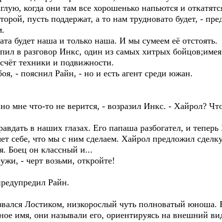
глую, когда они там все хорошенько напьются и откатятс
торой, пусть поддержат, а то нам трудновато будет, - пр
м.
ната будет наша и только наша. И мы сумеем её отстоять.
упил в разговор Инкс, один из самых хитрых бойцов;имея
а счёт техники и подвижности.
оя, - пояснил Райн, - но и есть агент среди южан.
 но мне что-то не верится, - возразил Инкс. - Хайрол? Ч
правдать в наших глазах. Его папаша разбогател, и теперь
ет себе, что мы с ним сделаем. Хайрол предложил сделку
я. Боец он классный и...
ужи, - черт возьми, откройте!
 предупредил Райн.
звался Лостиком, низкорослый чуть полноватый юноша. Е
ное имя, они называли его, ориентируясь на внешний ви