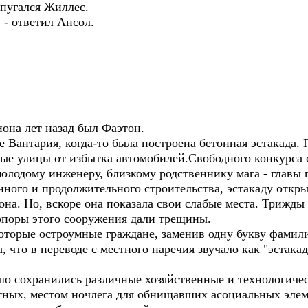
испугался Жиллес.
, - ответил Ансол.
она лет назад был Фаэтон.
е Вантария, когда-то была построена бетонная эстакада.
ные улицы от избытка автомобилей.Свободного конкурса 
олодому инженеру, близкому родственнику мага - главы 
нного и продолжительного строительства, эстакаду откр
она. Но, вскоре она показала свои слабые места. Трижд
опоры этого сооружения дали трещины.
которые остроумные граждане, заменив одну букву фами
, что в переводе с местного наречия звучало как "эстакад
ошо сохранились различные хозяйственные и технологиче
ых, местом ночлега для обнищавших асоциальных элеме