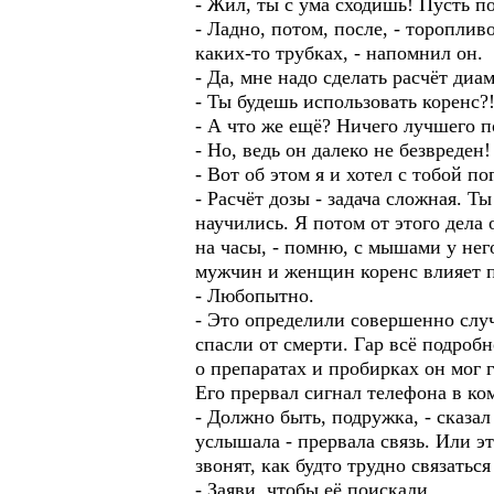
- Жил, ты с ума сходишь! Пусть по
- Ладно, потом, после, - тороплив
каких-то трубках, - напомнил он.
- Да, мне надо сделать расчёт диа
- Ты будешь использовать коренс?!
- А что же ещё? Ничего лучшего п
- Но, ведь он далеко не безвреден!
- Вот об этом я и хотел с тобой п
- Расчёт дозы - задача сложная. Т
научились. Я потом от этого дела
на часы, - помню, с мышами у него
мужчин и женщин коренс влияет п
- Любопытно.
- Это определили совершенно случ
спасли от смерти. Гар всё подробн
о препаратах и пробирках он мог 
Его прервал сигнал телефона в ко
- Должно быть, подружка, - сказал
услышала - прервала связь. Или эт
звонят, как будто трудно связать
- Заяви, чтобы её поискали.