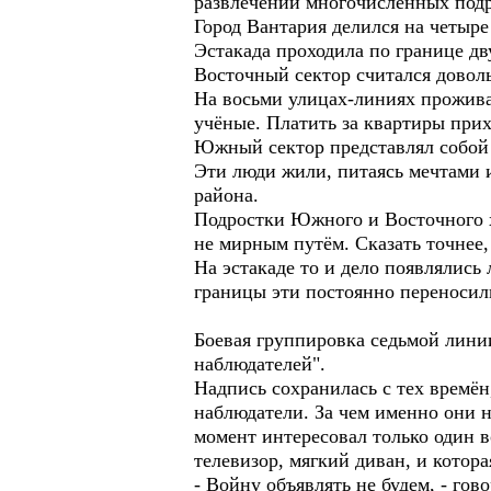
развлечений многочисленных подр
Город Вантария делился на четыр
Эстакада проходила по границе д
Восточный сектор считался довол
На восьми улицах-линиях проживал
учёные. Платить за квартиры прих
Южный сектор представлял собой к
Эти люди жили, питаясь мечтами и
района.
Подростки Южного и Восточного х
не мирным путём. Сказать точнее
На эстакаде то и дело появлялись
границы эти постоянно переносили
Боевая группировка седьмой линии
наблюдателей".
Надпись сохранилась с тех времён,
наблюдатели. За чем именно они н
момент интересовал только один в
телевизор, мягкий диван, и котор
- Войну объявлять не будем, - го