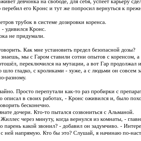
живёт девчонка на свободе, для себя, успеет карьеру сдел
о перебил его Кронс и тут же попросил вернуться к прежн
метров трубок в системе дозировки коренса.
 - удивился Кронс.
ока не придумали.
оговорить. Как мне установить предел безопасной дозы?
ы знаешь, мы с Гаром ставили сотни опытов с коренсом, а
 отошёл, переключился на мутации, а вот Гар продолжал и
 шло гладко, с кроликами - хуже, а с людьми он совсем з
о-разному.
айно. Просто перепутали как-то раз пробирки с препара
о описал в своих работах, - Кронс оживился и, было похо
говорить бесконечно.
мнате дочери. Кто-то пытался созвониться с Альманой.
 Жиллес через минуту, когда вернулся из комнаты, - главн
о парень какой звонил? - добавил он задумчиво. - Интерес
ся с ней напрямую. Кто бы это? Слушай, я начинаю по-нас