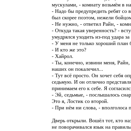
мускулами, - комнату возьмём в на
- Надо бы предупредить ребят со в
был скорее поэтом, нежели бойцо
- Не нужно, - ответил Райн, - ком
- Откуда такая уверенность? - вст
умудрялся уходить из-под удара з
- У меня не только хороший план б
- И кто же это?
- Хайрол.
- Ты, конечно, извини меня, Райн,
наших он покалечил...
- Тут всё просто. Он хочет себя о
седьмую. И он отлично представля
принимаем его к себе. Я согласилс
- Эй, седьмые, - послышалось снар
Это я, Лостик со второй.
- При нём ни слова, - вполголоса
Дверь открыли. Вошёл тот, кто на
не поворачивался язык на правиль