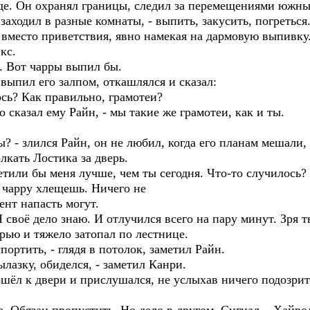
де. Он охранял границы, следил за перемещениями южных
заходил в разные комнаты, - выпить, закусить, погреться
н вместо приветствия, явно намекая на дармовую выпивку
кс.
бе. Вот чарры выпил бы.
выпил его залпом, откашлялся и сказал:
сь? Как правильно, грамотеи?
о сказал ему Райн, - мы такие же грамотеи, как и ты.
? - злился Райн, он не любил, когда его планам мешали,
олкать Лостика за дверь.
тили бы меня лучше, чем ты сегодня. Что-то случилось?
 чарру хлещешь. Ничего не
нт напасть могут.
 своё дело знаю. И отлучился всего на пару минут. Зря ты,
рью и тяжело затопал по лестнице.
портить, - глядя в потолок, заметил Райн.
ылазку, обиделся, - заметил Канри.
дошёл к двери и прислушался, не услыхав ничего подозрит