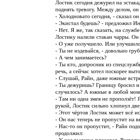
Лостик сегодня дежурил на эстака
поднять тревогу. Между делом, он 
- Холодновато сегодня, - сказал о
- Экистал будешь? - предложил Ин
- Нет. Я же, так сказать, на служ
Лостику налили стакан чарры. Он 
- О уже получшело. Или улучшило
- Ты не издевайся, - довольно груб
- А чем занимаетесь?
- Ты кто, допросник из спецслужбы
речь, а сейчас хотел поскорее выт
- Слушай, Райн, даже южные встре
- Ты дежуришь? Границу бросил и
случилось? А южные в любой моме
- Там ни одна змея не проползёт! Я
рукой, Лостик сильно хлопнул две
- Этот чёртов Лостик может всё ис
- Он нас теперь не пропустит на в
- Нас-то он пропустит, - Райн по
продолжил: