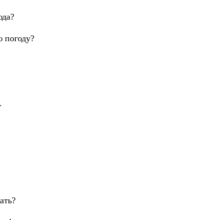
да?
погоду?
.
ть?