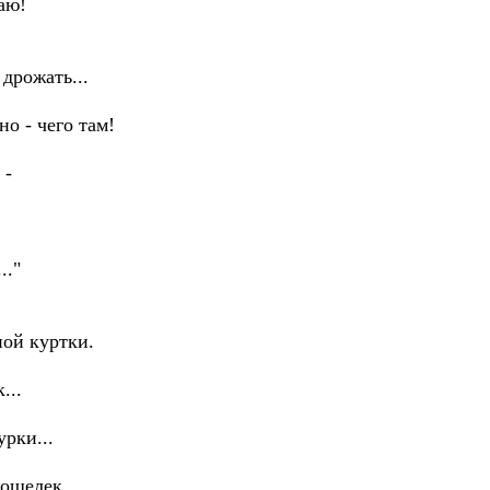
аю!
рожать...
дно - чего там!
 -
."
 куртки.
..
ки...
шелек.