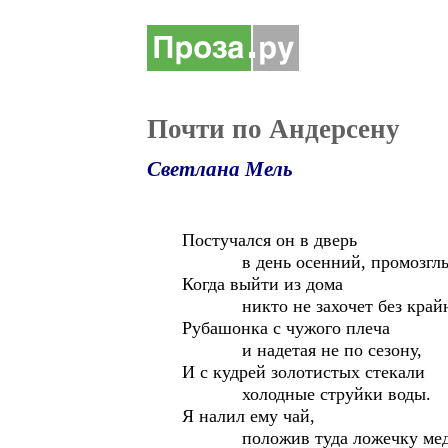
Почти по Андерсену
Светлана Мель
Постучался он в дверь
в день осенний, промозглый
Когда выйти из дома
никто не захочет без крайне
Рубашонка с чужого плеча
и надетая не по сезону,
И с кудрей золотистых стекали
холодные струйки воды.
Я налил ему чай,
положив туда ложечку мед