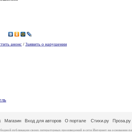
5
стить анонс
/
Заявить о нарушении
ель
к
Магазин
Вход для авторов
О портале
Стихи.ру
Проза.ру
ободной публикации своих литературных произведений в сети Интернет на основании
по