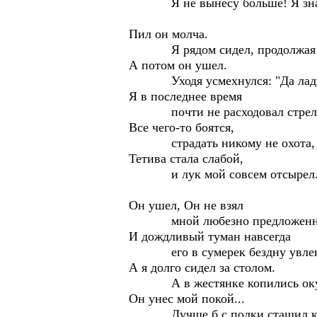
Я не вынесу больше! Я зн
Пил он молча.
Я рядом сидел, продолжая д
А потом он ушел.
Уходя усмехнулся: "Да ла
Я в последнее время
почти не расходовал стрел
Все чего-то боятся,
страдать никому не охота,
Тетива стала слабой,
и лук мой совсем отсырел..
Он ушел, Он не взял
мной любезно предложенной
И дождливый туман навсегда
его в сумерек бездну увлек.
А я долго сидел за столом.
А в жестянке копились окур
Он унес мой покой...
Лучше б с полки стащил ко