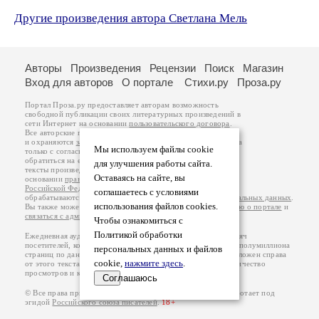
Другие произведения автора Светлана Мель
Авторы
Произведения
Рецензии
Поиск
Магазин
Вход для авторов
О портале
Стихи.ру
Проза.ру
Портал Проза.ру предоставляет авторам возможность
свободной публикации своих литературных произведений в
сети Интернет на основании
пользовательского договора
.
Все авторские права на произведения принадлежат авторам
и охраняются
законом
. Перепечатка произведений возможна
Мы используем файлы cookie
только с согласия его автора, к которому вы можете
обратиться на его авторской странице. Ответственность за
для улучшения работы сайта.
тексты произведений авторы несут самостоятельно на
Оставаясь на сайте, вы
основании
правил публикации
и
законодательства
Российской Федерации
. Данные пользователей
соглашаетесь с условиями
обрабатываются на основании
Политики обработки персональных данных
.
использования файлов cookies.
Вы также можете посмотреть более подробную
информацию о портале
и
связаться с администрацией
.
Чтобы ознакомиться с
Политикой обработки
Ежедневная аудитория портала Проза.ру – порядка 100 тысяч
посетителей, которые в общей сумме просматривают более полумиллиона
персональных данных и файлов
страниц по данным счетчика посещаемости, который расположен справа
cookie,
нажмите здесь
.
от этого текста. В каждой графе указано по две цифры: количество
просмотров и количество посетителей.
Соглашаюсь
© Все права принадлежат авторам, 2000-2026. Портал работает под
эгидой
Российского союза писателей
.
18+