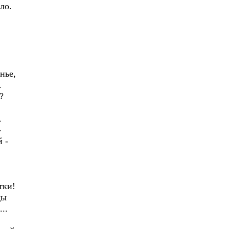
ло.
!
нье,
.
?
.
-
 -
тки!
ды
..