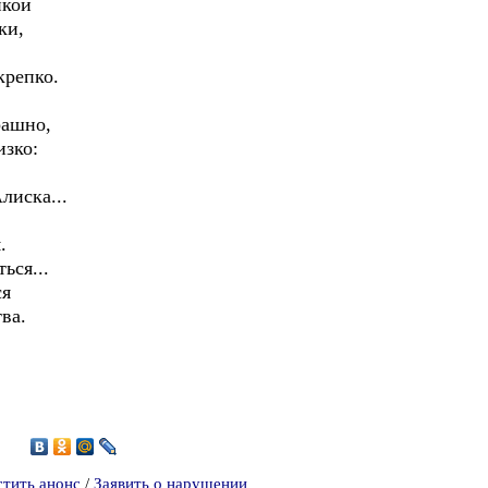
нкой
ки,
крепко.
рашно,
изко:
,
лиска...
.
ься...
ся
ва.
9
стить анонс
/
Заявить о нарушении