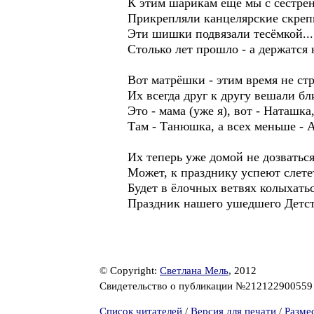
К этим шарикам еще мы с сестрё
Прикрепляли канцелярские скреп
Эти шишки подвязали тесёмкой...
Столько лет прошло - а держатся 
Вот матрёшки - этим время не ст
Их всегда друг к другу вешали бл
Это - мама (уже я), вот - Наташка
Там - Танюшка, а всех меньше - А
Их теперь уже домой не дозваться
Может, к празднику успеют слетет
Будет в ёлочных ветвях колыхать
Праздник нашего ушедшего Детст
© Copyright:
Светлана Мель
, 2012
Свидетельство о публикации №21212290055
Список читателей
/
Версия для печати
/
Разме