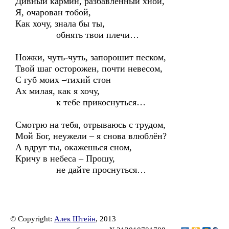
Дивный кармин, разбавленный хной,
Я, очарован тобой,
Как хочу, знала бы ты,
обнять твои плечи…
Ножки, чуть-чуть, запорошит песком,
Твой шаг осторожен, почти невесом,
С губ моих –тихий стон
Ах милая, как я хочу,
к тебе прикоснуться…
Смотрю на тебя, отрываюсь с трудом,
Мой Бог, неужели – я снова влюблён?
А вдруг ты, окажешься сном,
Кричу в небеса – Прошу,
не дайте проснуться…
© Copyright:
Алек Штейн
, 2013