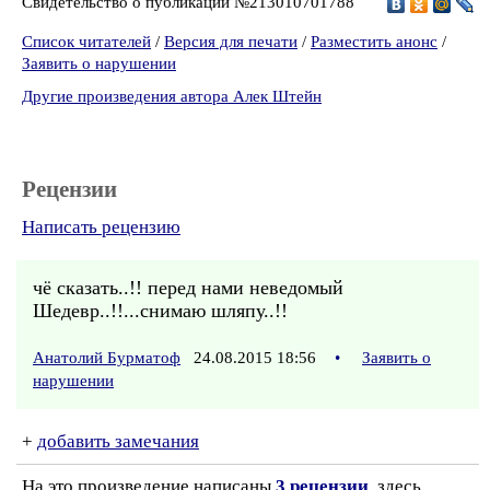
Свидетельство о публикации №213010701788
Список читателей
/
Версия для печати
/
Разместить анонс
/
Заявить о нарушении
Другие произведения автора Алек Штейн
Рецензии
Написать рецензию
чё сказать..!! перед нами неведомый
Шедевр..!!...снимаю шляпу..!!
Анатолий Бурматоф
24.08.2015 18:56
•
Заявить о
нарушении
+
добавить замечания
На это произведение написаны
3 рецензии
, здесь