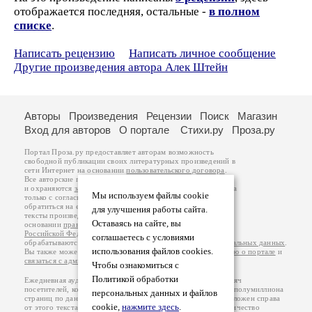
отображается последняя, остальные -
в полном
списке
.
Написать рецензию
Написать личное сообщение
Другие произведения автора Алек Штейн
Авторы
Произведения
Рецензии
Поиск
Магазин
Вход для авторов
О портале
Стихи.ру
Проза.ру
Портал Проза.ру предоставляет авторам возможность
свободной публикации своих литературных произведений в
сети Интернет на основании
пользовательского договора
.
Все авторские права на произведения принадлежат авторам
и охраняются
законом
. Перепечатка произведений возможна
Мы используем файлы cookie
только с согласия его автора, к которому вы можете
обратиться на его авторской странице. Ответственность за
для улучшения работы сайта.
тексты произведений авторы несут самостоятельно на
Оставаясь на сайте, вы
основании
правил публикации
и
законодательства
Российской Федерации
. Данные пользователей
соглашаетесь с условиями
обрабатываются на основании
Политики обработки персональных данных
.
использования файлов cookies.
Вы также можете посмотреть более подробную
информацию о портале
и
связаться с администрацией
.
Чтобы ознакомиться с
Политикой обработки
Ежедневная аудитория портала Проза.ру – порядка 100 тысяч
посетителей, которые в общей сумме просматривают более полумиллиона
персональных данных и файлов
страниц по данным счетчика посещаемости, который расположен справа
cookie,
нажмите здесь
.
от этого текста. В каждой графе указано по две цифры: количество