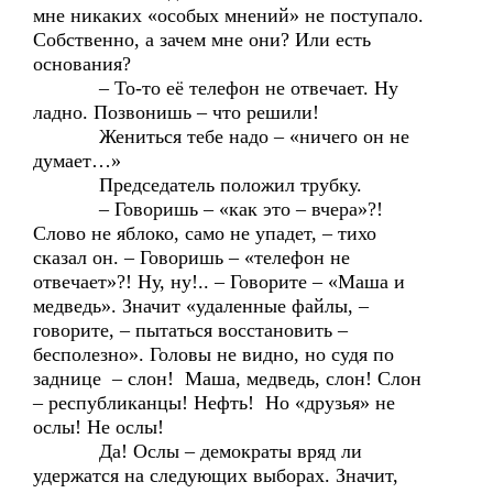
мне никаких «особых мнений» не поступало.
Собственно, а зачем мне они? Или есть
основания?
– То-то её телефон не отвечает. Ну
ладно. Позвонишь – что решили!
Жениться тебе надо – «ничего он не
думает…»
Председатель положил трубку.
– Говоришь – «как это – вчера»?!
Слово не яблоко, само не упадет, – тихо
сказал он. – Говоришь – «телефон не
отвечает»?! Ну, ну!.. – Говорите – «Маша и
медведь». Значит «удаленные файлы, –
говорите, – пытаться восстановить –
бесполезно». Головы не видно, но судя по
заднице – слон! Маша, медведь, слон! Слон
– республиканцы! Нефть! Но «друзья» не
ослы! Не ослы!
Да! Ослы – демократы вряд ли
удержатся на следующих выборах. Значит,