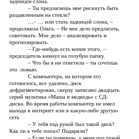
задницей слона.
– Ты предлагаешь мне рискнуть быть
раздавленным на стекле?
…– … или стать задницей слона, –
продолжила Ольга. – Не мое дело предлагать,
советовать. Мое дело – анализировать и
прогнозировать.
– Где-нибудь есть копия этого, –
председатель кивнул на голубую папку.
– Что бы я ни ответила – ты сочтешь
это ложью.
С компьютера, на котором это
готовилось, все удалено, диск
дефрагментирован, сверху записано двадцать
серий мультика «Маша и медведь» с СД-
диска. Во время работы компьютер не имел
выхода в интернет или в какую-либо другую
сеть
– У тебя под рукой был такой диск?
Как он к тебе попал? Подарили?
– Если ты помнишь, у меня под рукой