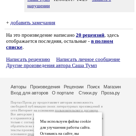
нарушении
+
добавить замечания
На это произведение написано
20 рецензий
, здесь
отображается последняя, остальные -
в полном
списке
.
Написать рецензию
Написать личное сообщение
Другие произведения автора Саша Тумп
Авторы
Произведения
Рецензии
Поиск
Магазин
Вход для авторов
О портале
Стихи.ру
Проза.ру
Портал Проза.ру предоставляет авторам возможность
свободной публикации своих литературных произведений в
сети Интернет на основании
пользовательского договора
.
Все авторские права на произведения принадлежат авторам
и охраняются
законом
. Перепечатка произведений возможна
Мы используем файлы cookie
только с согласия его автора, к которому вы можете
обратиться на его авторской странице. Ответственность за
для улучшения работы сайта.
тексты произведений авторы несут самостоятельно на
Оставаясь на сайте, вы
основании
правил публикации
и
законодательства