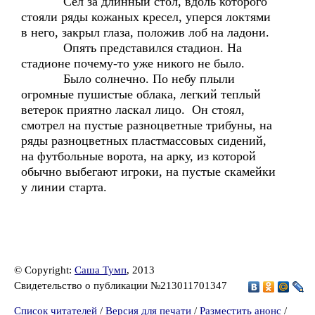
Сел за длинный стол, вдоль которого
стояли ряды кожаных кресел, уперся локтями
в него, закрыл глаза, положив лоб на ладони.
Опять представился стадион. На
стадионе почему-то уже никого не было.
Было солнечно. По небу плыли
огромные пушистые облака, легкий теплый
ветерок приятно ласкал лицо. Он стоял,
смотрел на пустые разноцветные трибуны, на
ряды разноцветных пластмассовых сидений,
на футбольные ворота, на арку, из которой
обычно выбегают игроки, на пустые скамейки
у линии старта.
© Copyright:
Саша Тумп
, 2013
Свидетельство о публикации №213011701347
Список читателей
/
Версия для печати
/
Разместить анонс
/