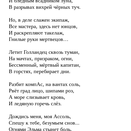
И бледным всадником луна,
В разрывах вихрей чёрных туч.
Но, в деле слажен экипаж,
Все мастера, здесь нет юнцов,
И раскрепляют такелаж,
Гнилые руки мертвецов…
Летит Голландец сквозь туман,
На мачтах, призраком, огни,
Бессменный, мёртвый капитан,
В горстях, перебирает дни.
Разбит компАс, на вантах соль,
Рвёт град лицо, шипами роз,
А море слизывает кровь,
И ледяную горечь слёз.
Дождись меня, моя Ассоль,
Спешу к тебе, безумьем снов...
Огнями Эльма стынет боль,