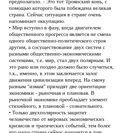
предполагало. - Это тот Троянский конь, с
помощью которого была побеждена великая
страна. Сейчас ситуация в стране очень
напоминает оккупацию.
• Мир вступил в фазу, когда двигателем
общественного прогресса является не смена
одного общественно-политического строя
другим, а сосуществование двух систем с
разными общественно-экономическими
системами, т.е. мир, стал двух полярным. И
это рано или поздно должно было случиться,
т.к., именно, в этом заключается залог
движения цивилизации вперед. На смену
разным "измам" приходят две ориентации
экономики - рыночная и плановая. В
рыночной экономике преобладает элемент
стихийного, в плановой - сознательного.
• Только двухполярность защитит
человечество от мировых экономических
кризисов и трагических событий, тем более
что наша страна сейчас находится в том