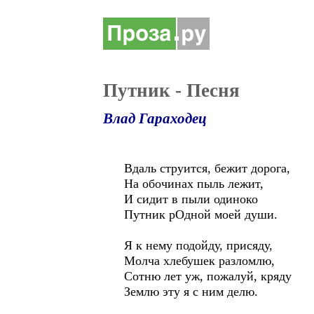
Путник - Песня
Влад Гараходец
Вдаль струится, бежит дорога,
На обочинах пыль лежит,
И сидит в пыли одиноко
Путник рОдной моей души.
Я к нему подойду, присяду,
Молча хлебушек разломлю,
Сотню лет уж, пожалуй, кряду
Землю эту я с ним делю.