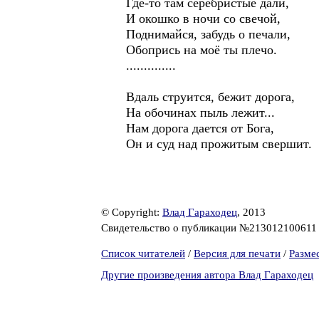
Где-то там серебристые дали,
И окошко в ночи со свечой,
Поднимайся, забудь о печали,
Обопрись на моё ты плечо.
..............
Вдаль струится, бежит дорога,
На обочинах пыль лежит...
Нам дорога дается от Бога,
Он и суд над прожитым свершит.
© Copyright:
Влад Гараходец
, 2013
Свидетельство о публикации №21301210061
Список читателей
/
Версия для печати
/
Разме
Другие произведения автора Влад Гараходец