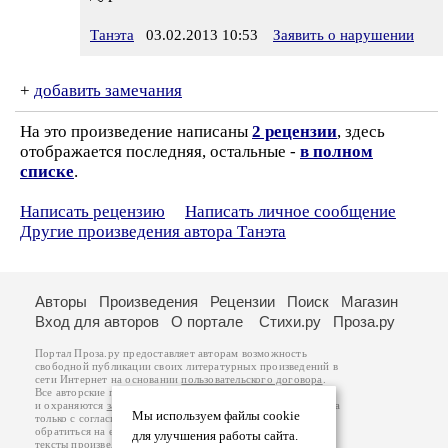
Танэта
03.02.2013 10:53
Заявить о нарушении
+
добавить замечания
На это произведение написаны
2 рецензии
, здесь
отображается последняя, остальные -
в полном
списке
.
Написать рецензию
Написать личное сообщение
Другие произведения автора Танэта
Авторы
Произведения
Рецензии
Поиск
Магазин
Вход для авторов
О портале
Стихи.ру
Проза.ру
Портал Проза.ру предоставляет авторам возможность
свободной публикации своих литературных произведений в
сети Интернет на основании
пользовательского договора
.
Все авторские права на произведения принадлежат авторам
и охраняются
законом
. Перепечатка произведений возможна
Мы используем файлы cookie
только с согласия его автора, к которому вы можете
обратиться на его авторской странице. Ответственность за
для улучшения работы сайта.
тексты произведений авторы несут самостоятельно на