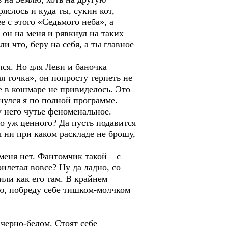
яслось и куда ты, сукин кот,
 с этого «Седьмого неба», а
 он на меня и рявкнул на таких
ли что, беру на себя, а ты главное
лся. Но для Леви и баночка
я точка», он попросту терпеть не
се в кошмаре не привиделось. Это
нулся я по полной программе.
у него чутье феноменальное.
го уж ценного? Да пусть подавится
 ни при каком раскладе не брошу,
 меня нет. Фантомчик такой – с
илетал вовсе? Ну да ладно, со
или как его там. В крайнем
маю, побреду себе тишком-молчком
 черно-белом. Стоят себе