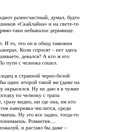
 идиот разнесчастный, думал, будто
шников «Скайлайна» и на свете-то
 прямо-таки небывалое дерьмище.
л. И то, что он в обход таможни
анерах. Коли спросят – нет здесь
шиваете, девался? А кто ж его
 По пути с челнока сошел.
лодец в странной черно-белой
ы один: второй такой же (даже на
у окрысился. Ну не даю я в чужие
соседку по челноку с трапа
 сразу видно, ни где она, ни кто
нтов наверняка числится, среди
умаешь. Ну это все ладно, тогда-то
й, понимаешь. Романтик…
пожалуй, и растаял бы даже –