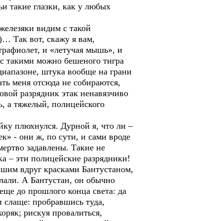
ьи такие глазки, как у любых
 железяки видим с такой
)… Так вот, скажу я вам,
трафиолет, и «летучая мышь», и
 с такими можно бешеного тигра
тидиапазоне, штука вообще на грани
ать меня отсюда не собираются,
ковой разрядник этак ненавязчиво
ь, а тяжелый, полицейского
йку плюхнулся. Дурной я, что ли –
» - они ж, по сути, и сами вроде
ертво задавлены. Такие не
ка – эти полицейские разрядники!
вшим вдруг красками Бантустаном,
лали. А Бантустан, он обычно
еще до прошлого конца света: да
и слаще: пробравшись туда,
оряк; рискуя провалиться,