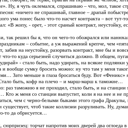
». Ну, я чуть оклемался, спрашиваю – что, мол, такое стр
песня: «ничего не спрашивай, главное – драпай побыстрее
ого ума понес было что-то насчет контракта – вот тут-то
ал: «В жопу, - орет, - этот сраный контракт, неустойку, ес
ви, так решил бы я, что он чего-то обожрался или нанюха
раздникам – событие, а уж выражений крепче, чем «пята
т, забив на неустойку, разорвать контракт, мне бы и вов
т что-то куда серьезней случиться должно. В общем, пуга
удирай» - стало быть, надо удирать, на всякие подлянки 
а и вообще сумку бросить можно: ну что там у меня тако
и… Зато меньше в глаза бросаться буду. Вот «Феникс» я
а. Стало быть, кофр на плечо – и марш-марш к таможне…
о: раз таможню я не проходил, стало быть, и на станции
Кто ж меня со станции выпустит, коли я на нее и не пр
ться, чем с черно-белыми быками этого графа Дракулы, 
 и существует, чтоб такие коллизии разруливать. Ну, ду
что-то да обрисуется…
м, сюрпризец: торчат напротив моих дверей два оглоеда в