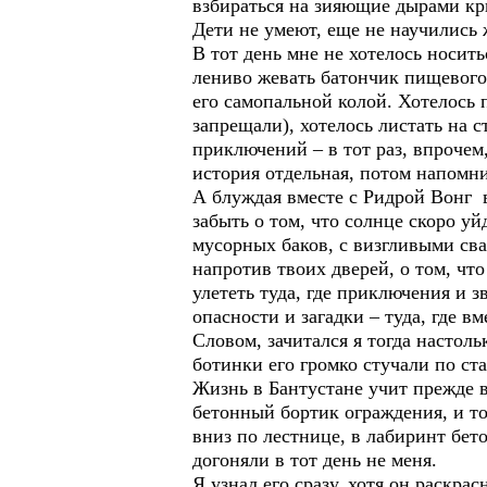
взбираться на зияющие дырами кр
Дети не умеют, еще не научились 
В тот день мне не хотелось носит
лениво жевать батончик пищевого
его самопальной колой. Хотелось 
запрещали), хотелось листать на
приключений – в тот раз, впрочем
история отдельная, потом напомнит
А блуждая вместе с Ридрой Вонг в
забыть о том, что солнце скоро уй
мусорных баков, с визгливыми сва
напротив твоих дверей, о том, что
улететь туда, где приключения и з
опасности и загадки – туда, где в
Словом, зачитался я тогда настоль
ботинки его громко стучали по ст
Жизнь в Бантустане учит прежде в
бетонный бортик ограждения, и тол
вниз по лестнице, в лабиринт бет
догоняли в тот день не меня.
Я узнал его сразу, хотя он раскра