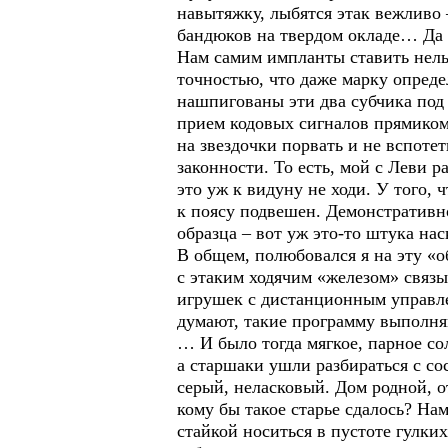
навытяжку, лыбятся этак вежливо –
бандюков на твердом окладе… Да г
Нам самим импланты ставить нельзя
точностью, что даже марку определ
нашпигованы эти два субчика под 
прием кодовых сигналов прямиком
на звездочки порвать и не вспотет
законности. То есть, мой с Леви 
это уж к видуну не ходи. У того, 
к поясу подвешен. Демонстративно
образца – вот уж это-то штука нас
В общем, полюбовался я на эту «о
с этаким ходячим «железом» связы
игрушек с дистанционным управле
думают, такие программу выполня
… И было тогда мягкое, парное со
а старшаки ушли разбираться с со
серый, неласковый. Дом родной, о
кому бы такое старье сдалось? На
стайкой носиться в пустоте гулки