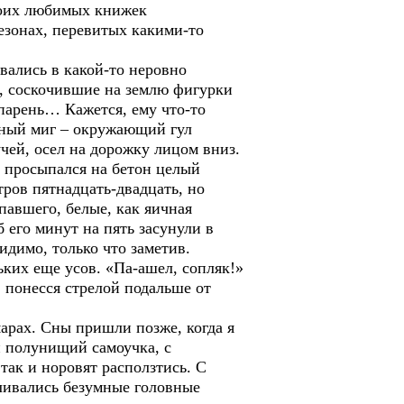
моих любимых книжек
езонах, перевитых какими-то
ивались в какой-то неровно
р, соскочившие на землю фигурки
парень… Кажется, ему что-то
ечный миг – окружающий гул
учей, осел на дорожку лицом вниз.
 просыпался на бетон целый
ров пятнадцать-двадцать, но
павшего, белые, как яичная
 его минут на пять засунули в
идимо, только что заметив.
ьких еще усов. «Па-ашел, сопляк!»
, понесся стрелой подальше от
марах. Сны пришли позже, когда я
й полунищий самоучка, с
ак и норовят расползтись. С
ливались безумные головные