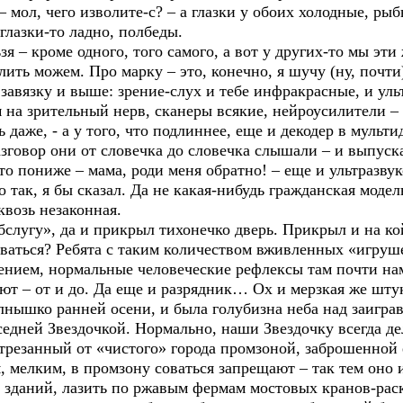
 мол, чего изволите-с? – а глазки у обоих холодные, рыб
лазки-то ладно, полбеды.
 – кроме одного, того самого, а вот у других-то мы эти
ить можем. Про марку – это, конечно, я шучу (ну, почти
завязку и выше: зрение-слух и тебе инфракрасные, и уль
 на зрительный нерв, сканеры всякие, нейроусилители –
ь даже, - а у того, что подлиннее, еще и декодер в муль
разговор они от словечка до словечка слышали – и выпуск
что пониже – мама, роди меня обратно! – еще и ультразву
 так, я бы сказал. Да не какая-нибудь гражданская модел
квозь незаконная.
бслугу», да и прикрыл тихонечко дверь. Прикрыл и на ко
ваться? Ребята с таким количеством вживленных «игрушек
нием, нормальные человеческие рефлексы там почти нам
ют – от и до. Да еще и разрядник… Ох и мерзкая же шту
лнышко ранней осени, и была голубизна неба над заигра
седней Звездочкой. Нормально, наши Звездочку всегда де
трезанный от «чистого» города промзоной, заброшенной 
м, мелким, в промзону соваться запрещают – так тем оно 
х зданий, лазить по ржавым фермам мостовых кранов-раск