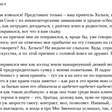
ис»
так вляпался! Представьте только – ваш приятель Хельги,
ля Снов с их инквизиторскими замашками и уродов-эсбе
, как нетрудно догадаться, с разгону влип в редкостное,
нравился, вот что я вам скажу.
ун на причале мне не понравился, я, вроде бы, уже говори
лось: вот не отмечено мое прибытие на эту станцию на ск
 говорите? Ах, Хельги? Не видали-не слыхали. Куда, спра
искусства, и по этой причине с головой вовсе не дружит.
понравился мне как из-под земли вынырнувший дюжий мо
й предупредительно сумку с моими пожитками. И ладно б
никс» у меня принять – тут уж я на него не по-хорошем
то я уже краем глаза заметил – как раз в это время мою 
, за бычью шею его обхватила и щебечет-щебечет-щебечет,
я как током долбануло: а ведь она тоже среди моих клие
А торчок в вирте – это, братцы, доложу вам, хуже не прид
ем уж запросто смогу: контракт, мол, позволяет. Наивны
о выглядело, и когда я про Мю Змееносца услышал, так, 