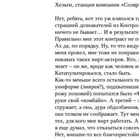
Хельги, станция компании «Соляр
Нет, ребята, вот это уж вляпался 
страшней дознавателей из Контро
ничего не бывает… И в результате
Правильно мне этот контракт не по
Ах да, по порядку. Ну, то что вид
меня провел, мне тоже не понрави
никаких таких вирт-актеров. Кто,
знает – он же, вроде как человек 
Катапультировался, стало быть.
Как-то меньше всего остального 
униформе (ливрея?), подхвативши
рожу похожий) попытался было «Фе
руки свой «комбайн». А третий – э
сгружает, а она, дура обдолбанная
она толком не соображает. Тут мен
тех, для кого мне вирт работать. 
я еще думал, что отказаться совс
Нет, внешне-то все благопристойн