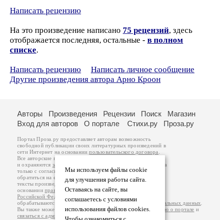
Написать рецензию
На это произведение написано
75 рецензий
, здесь
отображается последняя, остальные -
в полном
списке
.
Написать рецензию
Написать личное сообщение
Другие произведения автора Арно Кроон
Авторы
Произведения
Рецензии
Поиск
Магазин
Вход для авторов
О портале
Стихи.ру
Проза.ру
Портал Проза.ру предоставляет авторам возможность
свободной публикации своих литературных произведений в
сети Интернет на основании
пользовательского договора
.
Все авторские права на произведения принадлежат авторам
и охраняются
законом
. Перепечатка произведений возможна
Мы используем файлы cookie
только с согласия его автора, к которому вы можете
обратиться на его авторской странице. Ответственность за
для улучшения работы сайта.
тексты произведений авторы несут самостоятельно на
Оставаясь на сайте, вы
основании
правил публикации
и
законодательства
Российской Федерации
. Данные пользователей
соглашаетесь с условиями
обрабатываются на основании
Политики обработки персональных данных
.
использования файлов cookies.
Вы также можете посмотреть более подробную
информацию о портале
и
связаться с администрацией
.
Чтобы ознакомиться с