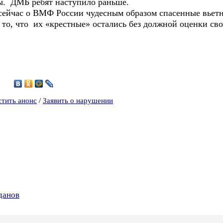
ы. ДМБ ребят наступило раньше.
 о ВМФ России чудесным образом спасенные вьетнам
и то, что их «крестные» остались без должной оценки св
7
стить анонс
/
Заявить о нарушении
данов