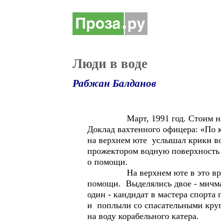
Люди в воде
Рабжан Балданов
Март, 1991 год. Стоим на якор
Доклад вахтенного офицера: «По к
на верхнем юте услышал крики во
прожектором водную поверхность и
о помощи.
На верхнем юте в это время бы
помощи. Выделялись двое - мичма
один - кандидат в мастера спорта
и поплыли со спасательными круг
на воду корабельного катера.