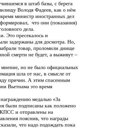
вшемся в штаб базы, с берега
чилищу Володя Фадеев, как о нём
 время министр иностранных дел
формировал, что они (показания)
головного дела.
 Это пресекалось и
ли задержаны для досмотра. Но,
 забрали товар, проломили днище
ной смерти не будет, а выживут –
нение, но не было официальных
мация шла от нас, в смысле от
ряду причин. А этим спасенным
зни Вьетнама это время
аграждению медалью «За
ния были подписаны как положено
 КПСС и отправлены на
тавления пояснив, что награды
казали, что надо подождать пока