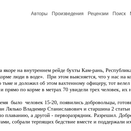
Авторы
Произведения
Рецензии
Поиск
е на внутреннем рейде бухты Кам-рань, Республика В
орме люди в воде». При этом выясняется, что у нас на к
 тьме и доложил об этом вахтенному офицеру, тот велел
 прямо по корме в метрах 70 увидели трех человек, их 
ло человек 15-20, появились добровольцы, готовые 
н Лялько Владимир Станиславович и старшина 2 статьи
 по плаванию, а другой - перворазрядник. Разрешил. Доб
ами, собрали терпящих бедствие вместе и поддержали их