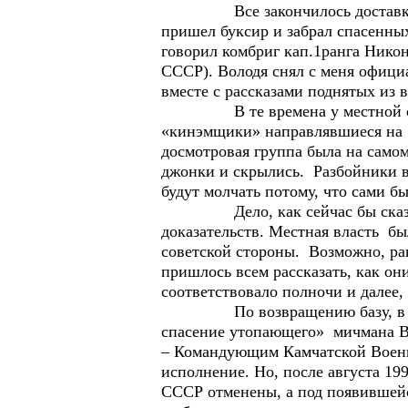
Все закончилось доставкой на 
пришел буксир и забрал спасенны
говорил комбриг кап.1ранга Нико
СССР). Володя снял с меня офици
вместе с рассказами поднятых из 
В те времена у местной сторон
«кинэмщики» направлявшиеся на «
досмотровая группа была на само
джонки и скрылись. Разбойники вс
будут молчать потому, что сами 
Дело, как сейчас бы сказали, 
доказательств. Местная власть бы
советской стороны. Возможно, ра
пришлось всем рассказать, как он
соответствовало полночи и далее,
По возвращению базу, в Петро
спасение утопающего» мичмана В.
– Командующим Камчатской Военн
исполнение. Но, после августа 19
СССР отменены, а под появившейс