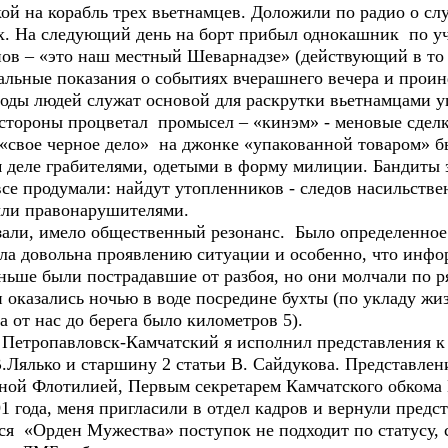
корабль трех вьетнамцев. Доложили по радио о случи
х. На следующий день на борт прибыл однокашник по у
нов – «это наш местный Шеварнадзе» (действующий в то
альные показания о событиях вчерашнего вечера и проин
воды людей служат основой для раскрутки вьетнамцами у
ы процветал промысел – «кинэм» - меновые сделки.
свое черное дело» на джонке «упакованной товаром» бы
м деле грабителями, одетыми в форму милиции. Бандиты
е продумали: найдут утопленников - следов насильствен
были правонарушителями.
имело общественный резонанс. Было определенное м
ла довольна проявлению ситуации и особенно, что инфор
ньше были пострадавшие от разбоя, но они молчали по 
и оказались ночью в воде посредине бухты (по укладу жи
 а от нас до берега было километров 5).
павловск-Камчатский я исполнил представления к н
Лялько и старшину 2 статьи В. Сайдукова. Представле
ой Флотилией, Первым секретарем Камчатского обкома
91 года, меня пригласили в отдел кадров и вернули предс
я «Орден Мужества» поступок не подходит по статусу, с