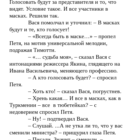
Голосовать будут за представителя и то, что
видят. Условие такое. И все участники в
масках. Решили так.
Вася помолчал и уточнил: – В масках
будут и те, кто голосует!
– «Всегда быть в маске…» – пропел
Петя, на мотив универсальной мелодии,
подражая Тимотти.
– «… судьба моя», – сказал Вася с
интонациями режиссера Якина, глядящего на
Ивана Васильевича, меняющего профессию.
– А кто голосовать будет? – спросил
Петя.
– Хоть кто! – сказал Вася, погрустнев.
– Хрень какая… И все в масках, как в
Туркмении – все в тюбетейках? – с
недоверием спросил Петя.
– Ну! – подтвердил Вася.
– Слушай. ...А не утка ли то, что у вас
сменили министра? – прищурил глаза Петя.
– Писали. Значит – сменили, –