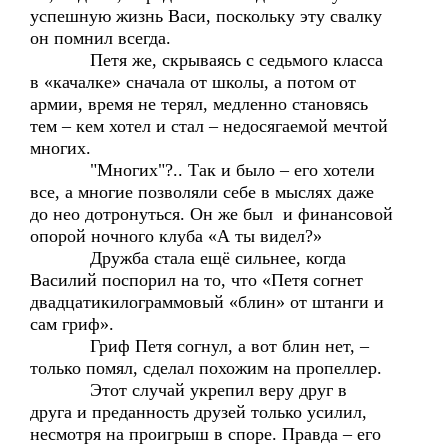
успешную жизнь Васи, поскольку эту свалку
он помнил всегда.
Петя же, скрываясь с седьмого класса
в «качалке» сначала от школы, а потом от
армии, время не терял, медленно становясь
тем – кем хотел и стал – недосягаемой мечтой
многих.
"Многих"?.. Так и было – его хотели
все, а многие позволяли себе в мыслях даже
до нео дотронуться. Он же был и финансовой
опорой ночного клуба «А ты видел?»
Дружба стала ещё сильнее, когда
Василий поспорил на то, что «Петя согнет
двадцатикилограммовый «блин» от штанги и
сам гриф».
Гриф Петя согнул, а вот блин нет, –
только помял, сделал похожим на пропеллер.
Этот случай укрепил веру друг в
друга и преданность друзей только усилил,
несмотря на проигрыш в споре. Правда – его