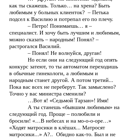
как ты скажешь. Только… на хрена? Быть
любимым у больных клиенток? – Петька
подсел к Василию и потрепал его по плечу.
– Петро! Понимаешь… я –
специалист. И хочу быть лучшим и любимым,
можно сказать – народным! Понял? –
растрогался Василий.
– Понял! Не волнуйся, друган!
Но если они на следующий год опять
конкурс затеют, то ты автоматом переходишь
в обычные гинекологи, а любимым и
народным станет другой. А потом третий...
Пока вас всех не переберут. Так замыслено?
Точно у вас министра сменили?
…Вот я! «Седьмой Тарзан»! Имя!
А ты станешь «бывшим любимым» на
следующий год. Проще – полюбили и
бросили! «…В небесах и на мо-о-о-оре…»
«Ходят матросики в клёшах... Матросят
матросики...» А?.. Обидно как-то. Был и не