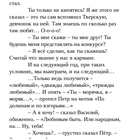
стал.
Ты только не кипятись! Я же этого не
сказал – это ты сам вспомнил Тверскую,
девчонок на ней. Там знаешь по сколько раз
там любят… О-о-о-о!
– Ты мне скажи – ты мне друг! Ты
будешь меня представлять на конкурсе?
– Я всё сделаю, как ты скажешь!
Считай что звание у нас в кармане.
И на следующий год, при таких
условиях, мы выиграем, и на следующий…
…Только ведь получится –
«любимый», «дважды любимый», «трижды
любимый»… И опять – «Ты – морячка, я –
моряк…», – пропел Петр на мотив «По
долинам и по взгорьям…»
– А я хочу! – сказал Василий,
обиженно. – «Любимым быть. Или народным,
на… Ну, тебя!
– Хочешь?.. – грустно сказал Пётр. –