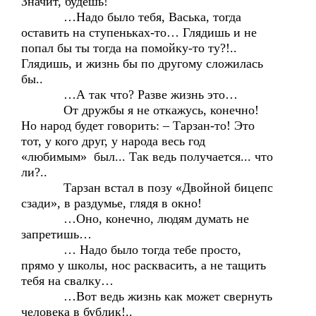
Значит, будешь!
…Надо было тебя, Васька, тогда
оставить на ступеньках-то… Глядишь и не
попал бы ты тогда на помойку-то ту?!..
Глядишь, и жизнь бы по другому сложилась
бы..
…А так что? Разве жизнь это…
От дружбы я не откажусь, конечно!
Но народ будет говорить: – Тарзан-то! Это
тот, у кого друг, у народа весь год
«любимым» был... Так ведь получается... что
ли?..
Тарзан встал в позу «Двойной бицепс
сзади», в раздумье, глядя в окно!
…Оно, конечно, людям думать не
запретишь…
… Надо было тогда тебе просто,
прямо у школы, нос расквасить, а не тащить
тебя на свалку…
…Вот ведь жизнь как может свернуть
человека в бублик!..