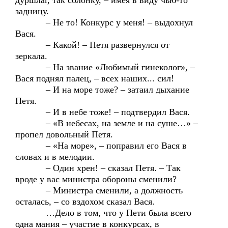
дуршлаг, так солонку, – имея в виду чью-то
задницу.
– Не то! Конкурс у меня! – выдохнул
Вася.
– Какой! – Петя развернулся от
зеркала.
– На звание «Любимый гинеколог», –
Вася поднял палец, – всех наших... сил!
– И на море тоже? – затаил дыхание
Петя.
– И в небе тоже! – подтвердил Вася.
– «В небесах, на земле и на суше…» –
пропел довольный Петя.
– «На море», – поправил его Вася в
словах и в мелодии.
– Один хрен! – сказал Петя. – Так
вроде у вас министра обороны сменили?
– Министра сменили, а должность
осталась, – со вздохом сказал Вася.
…Дело в том, что у Пети была всего
одна мания – участие в конкурсах, в