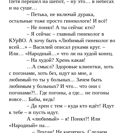
Петя перешел на шепот, – ну это… в небесах
и на суше…
– Петька, не включай дурака,
остальные тоже просто гинекологи! И всё!
– Не понял! А ты сейчас кто?
– Я сейчас – главный гинеколог в
КУрВО. А хочу быть «Любимый гинеколог во
всей…» – Василий описал руками круг. –
Или… «Народный…» что ли на худой конец.
– На худой? Хрень какая!
…А смысл? Здоровые клиентки, хоть
с погонами, хоть без, идут ко мне, а
любимый-то ты у больных... Зачем быть
любимым у больных? И что... что они с
погонами?!.. Где погоны, а где... не погоны
вовсе… Бабы, ведь!
– Да хрен с тем – куда кто идёт! Идут
к тебе – и пусть идут.
А «любимый» – я! Понял?! Или
«Народный» на…
…– Друган! Не кипятись. Сделаем,