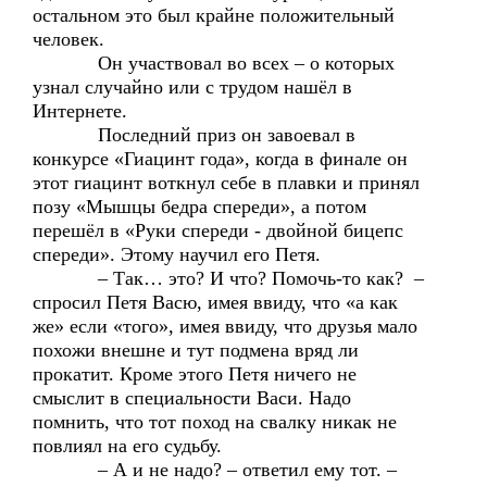
остальном это был крайне положительный
человек.
Он участвовал во всех – о которых
узнал случайно или с трудом нашёл в
Интернете.
Последний приз он завоевал в
конкурсе «Гиацинт года», когда в финале он
этот гиацинт воткнул себе в плавки и принял
позу «Мышцы бедра спереди», а потом
перешёл в «Руки спереди - двойной бицепс
спереди». Этому научил его Петя.
– Так… это? И что? Помочь-то как? –
спросил Петя Васю, имея ввиду, что «а как
же» если «того», имея ввиду, что друзья мало
похожи внешне и тут подмена вряд ли
прокатит. Кроме этого Петя ничего не
смыслит в специальности Васи. Надо
помнить, что тот поход на свалку никак не
повлиял на его судьбу.
– А и не надо? – ответил ему тот. –