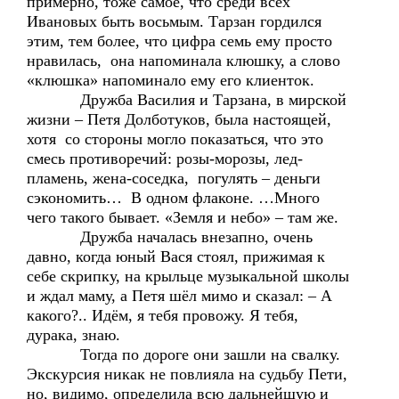
примерно, тоже самое, что среди всех
Ивановых быть восьмым. Тарзан гордился
этим, тем более, что цифра семь ему просто
нравилась, она напоминала клюшку, а слово
«клюшка» напоминало ему его клиенток.
Дружба Василия и Тарзана, в мирской
жизни – Петя Долботуков, была настоящей,
хотя со стороны могло показаться, что это
смесь противоречий: розы-морозы, лед-
пламень, жена-соседка, погулять – деньги
сэкономить… В одном флаконе. …Много
чего такого бывает. «Земля и небо» – там же.
Дружба началась внезапно, очень
давно, когда юный Вася стоял, прижимая к
себе скрипку, на крыльце музыкальной школы
и ждал маму, а Петя шёл мимо и сказал: – А
какого?.. Идём, я тебя провожу. Я тебя,
дурака, знаю.
Тогда по дороге они зашли на свалку.
Экскурсия никак не повлияла на судьбу Пети,
но, видимо, определила всю дальнейшую и