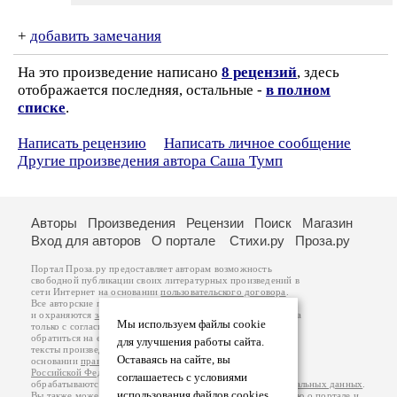
+
добавить замечания
На это произведение написано
8 рецензий
, здесь
отображается последняя, остальные -
в полном
списке
.
Написать рецензию
Написать личное сообщение
Другие произведения автора Саша Тумп
Авторы
Произведения
Рецензии
Поиск
Магазин
Вход для авторов
О портале
Стихи.ру
Проза.ру
Портал Проза.ру предоставляет авторам возможность
свободной публикации своих литературных произведений в
сети Интернет на основании
пользовательского договора
.
Все авторские права на произведения принадлежат авторам
и охраняются
законом
. Перепечатка произведений возможна
Мы используем файлы cookie
только с согласия его автора, к которому вы можете
обратиться на его авторской странице. Ответственность за
для улучшения работы сайта.
тексты произведений авторы несут самостоятельно на
Оставаясь на сайте, вы
основании
правил публикации
и
законодательства
Российской Федерации
. Данные пользователей
соглашаетесь с условиями
обрабатываются на основании
Политики обработки персональных данных
.
использования файлов cookies.
Вы также можете посмотреть более подробную
информацию о портале
и