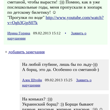
сметаной, чтобы вырасти! :))) Помню, как в уже
послешкольные годы, меня пропускали в зоопарк
по детскому билетику! ☺
"Прогулки по воде"
http://www.youtube.com/watch?
v=Ogh3GjpS07k
Ирина Горина
09.02.2013 15:12
•
Заявить о
нарушении
+
добавить замечания
На любой глубине, лишь бы по льду-)))
А борщ, это да. Особенно со сметаной-)
Алек Штейн
09.02.2013 15:25
Заявить о
нарушении
На коньках? :)))
Украинский борщ? :)) Борщи бывают
разные, вкусные, жирные, красные. :))) ☺