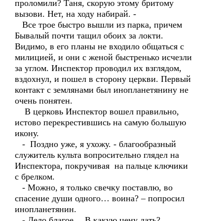
проломили? Таня, скорую этому бритому
вызови. Нет, на ходу набирай. -
Все трое быстро вышли из парка, причем
Бывалый почти тащил обоих за локти.
Видимо, в его планы не входило общаться с
милицией, и они с женой быстренько исчезли
за углом. Инспектор проводил их взглядом,
вздохнул, и пошел в сторону церкви. Первый
контакт с землянами был инопланетянину не
очень понятен.
В церковь Инспектор вошел правильно,
истово перекрестившись на самую большую
икону.
- Поздно уже, я ухожу. - благообразный
служитель культа вопросительно глядел на
Инспектора, покручивая на пальце ключики
с брелком.
- Можно, я только свечку поставлю, во
спасение души одного… воина? – попросил
инопланетянин.
- Дело благое… В какую цену дать?