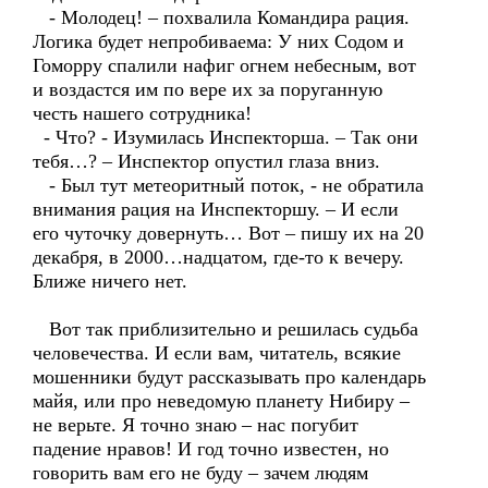
- Молодец! – похвалила Командира рация.
Логика будет непробиваема: У них Содом и
Гоморру спалили нафиг огнем небесным, вот
и воздастся им по вере их за поруганную
честь нашего сотрудника!
- Что? - Изумилась Инспекторша. – Так они
тебя…? – Инспектор опустил глаза вниз.
- Был тут метеоритный поток, - не обратила
внимания рация на Инспекторшу. – И если
его чуточку довернуть… Вот – пишу их на 20
декабря, в 2000…надцатом, где-то к вечеру.
Ближе ничего нет.
Вот так приблизительно и решилась судьба
человечества. И если вам, читатель, всякие
мошенники будут рассказывать про календарь
майя, или про неведомую планету Нибиру –
не верьте. Я точно знаю – нас погубит
падение нравов! И год точно известен, но
говорить вам его не буду – зачем людям