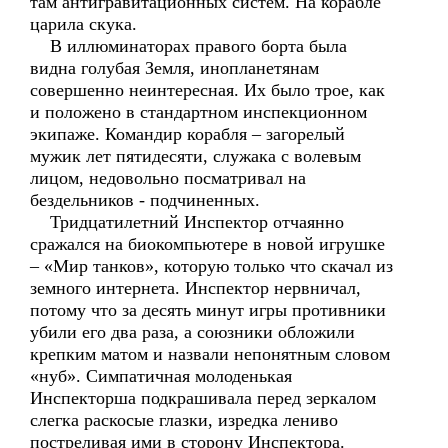
там антигравитационных систем. На корабле
царила скука.
В иллюминаторах правого борта была
видна голубая Земля, инопланетянам
совершенно неинтересная. Их было трое, как
и положено в стандартном инспекционном
экипаже. Командир корабля – загорелый
мужик лет пятидесяти, служака с волевым
лицом, недовольно посматривал на
бездельников - подчиненных.
Тридцатилетний Инспектор отчаянно
сражался на биокомпьютере в новой игрушке
– «Мир танков», которую только что скачал из
земного интернета. Инспектор нервничал,
потому что за десять минут игры противники
убили его два раза, а союзники обложили
крепким матом и назвали непонятным словом
«нуб». Симпатичная молоденькая
Инспекторша подкрашивала перед зеркалом
слегка раскосые глазки, изредка лениво
постреливая ими в сторону Инспектора.