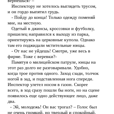
вернешься? –
Инспектору не хотелось выглядеть трусом,
и он гордо выпятил грудь.
- Пойду до конца! Только одежду поменяй
мне, на местную.
Одетый в джинсы, кроссовки и футболку,
пришелец направился к выходу из парка,
ориентируясь на церковные купола. Однако
там его поджидали мстительные юнцы.
- От нас не уйдешь! Смотри, уже весь в
фирме. Тоже с веревки?-
Памятуя о милицейском патруле, юнцы на
этот раз долго не разговаривали. Удобно,
когда трое против одного. Заход сзади, толчок
ногой в зад, и подставленная нога спереди.
Инспектор улетел носом в газон. Скорее
всего, в ход сразу пошли бы ноги, но на сцене
появилось еще одно действующее лицо, даже
два.
- Эй, молодежь! Он вас трогал? – Голос был
не очень громкий, но твердый и спокойный,