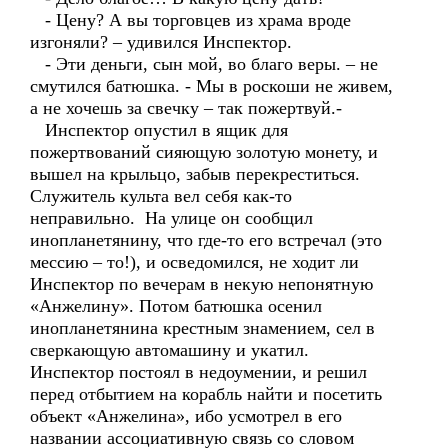
- Цену? А вы торговцев из храма вроде
изгоняли? – удивился Инспектор.
- Эти деньги, сын мой, во благо веры. – не
смутился батюшка. - Мы в роскоши не живем,
а не хочешь за свечку – так пожертвуй.-
Инспектор опустил в ящик для
пожертвований сияющую золотую монету, и
вышел на крыльцо, забыв перекреститься.
Служитель культа вел себя как-то
неправильно. На улице он сообщил
инопланетянину, что где-то его встречал (это
мессию – то!), и осведомился, не ходит ли
Инспектор по вечерам в некую непонятную
«Анжелину». Потом батюшка осенил
инопланетянина крестным знамением, сел в
сверкающую автомашину и укатил.
Инспектор постоял в недоумении, и решил
перед отбытием на корабль найти и посетить
объект «Анжелина», ибо усмотрел в его
названии ассоциативную связь со словом