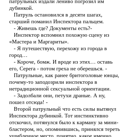
патрульных издали лениво погрозил им
дубинкой.
Патруль остановился в десяти шагах,
старший поманил Инспектора пальцем.
- Живешь где? Документы есть?-
Инспектор вспомнил похожую сцену из
«Мастера и Маргариты».
- Я путешествую, перехожу из города в
город…
- Короче, бомж. И вроде из этих… оставь
его, Серега - потом греха не оберешься. -
Патрульные, как ранее бритоголовые юнцы,
почему-то заподозрили инспектора в
нетрадиционной сексуальной ориентации.
- Задолбали они, петухи драные. А ну,
пошел отсюда! -
Второй патрульный что есть силы вытянул
Инспектора дубинкой. Тот инстинктивно
отскочил, потянулся было к карману за мини-
бластером, но, опомнившись, принялся тереть
ушибленное место, понятно, какое именно.