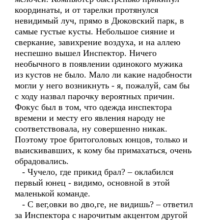
координаты, и от тарелки протянулся
невидимый луч, прямо в Дюковский парк, в
самые густые кусты. Небольшое сияние и
сверкание, завихрение воздуха, и на аллею
неспешно вышел Инспектор. Ничего
необычного в появлении одинокого мужика
из кустов не было. Мало ли какие надобности
могли у него возникнуть - я, пожалуй, сам бы
с ходу назвал парочку вероятных причин.
Фокус был в том, что одежда инспектора
времени и месту его явления народу не
соответствовала, ну совершенно никак.
Поэтому трое бритоголовых юнцов, только и
выискивавших, к кому бы примахаться, очень
обрадовались.
- Чучело, где прикид брал? – оклабился
первый юнец - видимо, основной в этой
маленькой команде.
- С вег,овки во дво,ге, не видишь? – ответил
за Инспектора с нарочитым акцентом другой