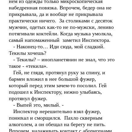
нем из одежды только микроскопическая
набедренная повязка. Впрочем, бедер она не
прикрывала, да и вообще не прикрывала
практически ничего. За столиками с десяток
мужчин, одетых как-то не по-мужски, лениво
потягивали коктейли. Когда музыка умолкла,
самый напомаженный заметил Инспектора.
- Наконец-то… Иди сюда, мой сладкий.
Текилы хочешь?
- Текилы? – инопланетянин не знал, что это
такое - «текила».
Гей, не глядя, протянул руку за спину, и
бармен вложил в нее большой фужер,
который перед этим зачем-то посолил. Гей
подошел к Инспектору, нежно улыбаясь,
протянул фужер.
- Выпей это, милый. -
Инспектор нерешительно взял фужер,
понюхал и сморщился. Пахло скверным
алкоголем, а он обещал на берегу не пить.
Впрочем, налаживать контакт с аборигенами