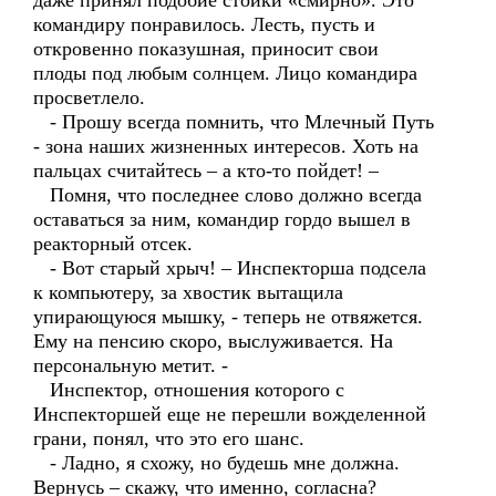
даже принял подобие стойки «смирно». Это
командиру понравилось. Лесть, пусть и
откровенно показушная, приносит свои
плоды под любым солнцем. Лицо командира
просветлело.
- Прошу всегда помнить, что Млечный Путь
- зона наших жизненных интересов. Хоть на
пальцах считайтесь – а кто-то пойдет! –
Помня, что последнее слово должно всегда
оставаться за ним, командир гордо вышел в
реакторный отсек.
- Вот старый хрыч! – Инспекторша подсела
к компьютеру, за хвостик вытащила
упирающуюся мышку, - теперь не отвяжется.
Ему на пенсию скоро, выслуживается. На
персональную метит. -
Инспектор, отношения которого с
Инспекторшей еще не перешли вожделенной
грани, понял, что это его шанс.
- Ладно, я схожу, но будешь мне должна.
Вернусь – скажу, что именно, согласна?