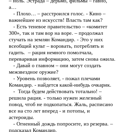
– ноль. Эстрада – дерьмо, фильмы – гавно,
а…
- Плохо… – расстроился голос. - Кино –
важнейшее из искусств! Власть там как?
- Есть теневое правительство – «комитет
300», так и там вор на воре. – продолжал
стучать на землян Командир. - Это у них
всеобщий культ – воровать, потреблять и
гадить. – рация немного помолчала,
переваривая информацию, затем снова ожила.
- Давай о главном – они могут создать
межзвездное оружие?
- Уровень позволяет, - пожал плечами
Командир. - найдется какой-нибудь очкарик.
- Тогда будем действовать тотально! –
решила рация. - только нужен железный
повод, чтоб не подкопаться. Жаль, расписано
все на сто лет вперед - и потопы, и
астероиды.
- Огненный дождь попросите, из резерва. –
подсказал Командир.