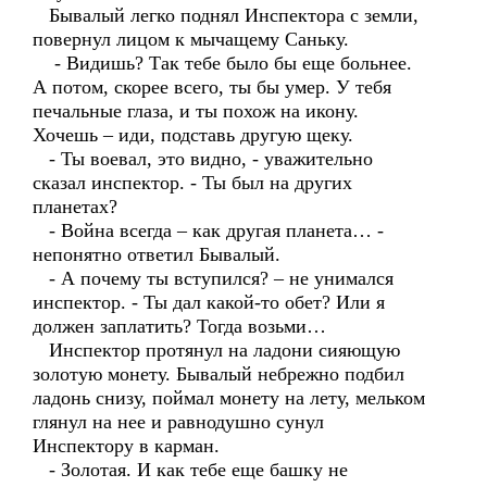
Бывалый легко поднял Инспектора с земли,
повернул лицом к мычащему Саньку.
- Видишь? Так тебе было бы еще больнее.
А потом, скорее всего, ты бы умер. У тебя
печальные глаза, и ты похож на икону.
Хочешь – иди, подставь другую щеку.
- Ты воевал, это видно, - уважительно
сказал инспектор. - Ты был на других
планетах?
- Война всегда – как другая планета… -
непонятно ответил Бывалый.
- А почему ты вступился? – не унимался
инспектор. - Ты дал какой-то обет? Или я
должен заплатить? Тогда возьми…
Инспектор протянул на ладони сияющую
золотую монету. Бывалый небрежно подбил
ладонь снизу, поймал монету на лету, мельком
глянул на нее и равнодушно сунул
Инспектору в карман.
- Золотая. И как тебе еще башку не