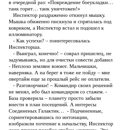
в очередной раз: «Повреждение боеукладки…
танк горит… танк уничтожен!»
Инспектор раздраженно откинул мышку.
Мышка обиженно пискнула и спряталась под
ковриком, а Инспектор встал и подошел к
иллюминатору.
- Как успехи? – поинтересовалась
Инспекторша.
- Выиграл, конечно! – соврал пришелец, не
задумываясь, но для очистки совести добавил
- Неплохо земляне воюют. Мальчишки,
наверняка. А на берег я тоже не пойду – мне
овертайм еще за прошлый рейс не оплатили.
- Разговорчики! – Командир своих решений
не менял, ибо был командиром со стажем. -
База проверила – планету просто забыли
внести в план посещений. А интересы
Соединеных Галактик… - Подчиненные,
сориентировавшись по интонации,
изобразили почтение к начальству, Инспектор