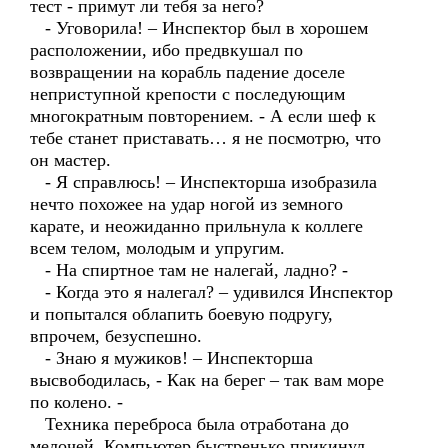
тест - примут ли тебя за него?
- Уговорила! – Инспектор был в хорошем
расположении, ибо предвкушал по
возвращении на корабль падение доселе
неприступной крепости с последующим
многократным повторением. - А если шеф к
тебе станет приставать… я не посмотрю, что
он мастер.
- Я справлюсь! – Инспекторша изобразила
нечто похожее на удар ногой из земного
карате, и неожиданно прильнула к коллеге
всем телом, молодым и упругим.
- На спиртное там не налегай, ладно? -
- Когда это я налегал? – удивился Инспектор
и попытался облапить боевую подругу,
впрочем, безуспешно.
- Знаю я мужиков! – Инспекторша
высвободилась, - Как на берег – так вам море
по колено. -
Техника переброса была отработана до
мелочей. Компьютер быстренько прикинул