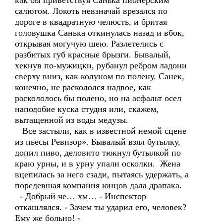
как бы приветствуя Санька пионерским
салютом. Локоть невзначай врезался по
дороге в квадратную челюсть, и бритая
головушка Санька откинулась назад и вбок,
открывая могучую шею. Разлетелись с
разбитых губ красные брызги. Бывалый,
хекнув по-мужицки, рубанул ребром ладони
сверху вниз, как колуном по полену. Санек,
конечно, не раскололся надвое, как
раскололось бы полено, но на асфальт осел
наподобие куска студня или, скажем,
вытащенной из воды медузы.
Все застыли, как в известной немой сцене
из пьесы Ревизор». Бывалый взял бутылку,
допил пиво, деловито тюкнул бутылкой по
краю урны, и в урну упали осколки. Жена
вцепилась за него сзади, пытаясь удержать, а
поредевшая компания юнцов дала драпака.
- Добрый че… хм… - Инспектор
откашлялся. - Зачем ты ударил его, человек?
Ему же больно! -