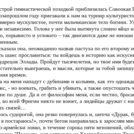
ыстрой гимнастической походкой приблизилась Совоокая 
позапрошлом году приезжали к нам на турнир культурист
езмерно мускулистое, почти мальчишеское тело богини. Уз
 и независимо. Голова у нее была вытянута словно яйцо 
о, порывисто и угловато – так двигаются даже не юноши
оченным.
сказала она, неожиданно назвав пастуха по его второму
сть шанс прославиться: ты войдешь в историю как искус
удрецов Эллады. Пройдут тысячелетия, но твое имя буд
стательно выиграешь, и мысли, которые за тобой запишут
ния времен.
гда на меня нападут с дубинами и кольями, как это одна
рис, - но воевать, грабить и убивать, а также опустошать
не по душе. Да и от философии меня, если честно, бросае
р, во всей Фригии никто не воюет, а лидийцы дружат с н
их связей…
сь судорогой, она резко повернулась и, шепча «Дурак, б
ж я постараюсь!», почти бегом направилась к зарослям ми
по-армейски ловко, в течение сорока пяти мгновений, об