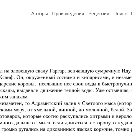
Авторы
Произведения
Рецензии
Поиск
 на зловещую скалу Гаргар, венчавшую сумрачную Иду. Г
 Ксанф. Он, окруженный соснами и кипарисами, и незаме
царские коровы, неслышно нес свои воды в быстропучи
скалы, выдавали движение теплой воды. Уже остывшая, о
ким запахом.
езаметен, то Адрамитский залив у Светлого мыса (кото
ками моря, от хмельной, винной, до молочной, белой. З
отоваров, которые охотно раскупались хитрыми и верол
ого дальше от мыса, если двигаться в сторону, откуда 
, громко ругались на диковинных языках кормчие, томно