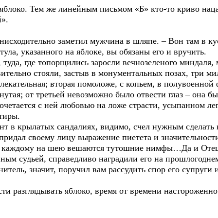
 яблоко. Тем же линейным письмом «Б» кто-то криво нац
».
снисходительно заметил мужчина в шляпе. – Вон там в кус
ула, указанного на яблоке, вы обязаны его и вручить.
 туда, где топорщились заросли вечнозеленого миндаля, 
вительно стояли, застыв в монументальных позах, три м
влекательная; вторая помоложе, с копьем, в полувоенно
нутая; от третьей невозможно было отвести глаз – она бы
сочетается с ней любовью на ложе страсти, усыпанном ле
тиры.
ант в крылатых сандалиях, видимо, счел нужным сделать 
и придал своему лицу выражение пиетета и значительности
 Не каждому на шею вешаются тутошние нимфы…Да и Отец
вным судьей, справедливо наградили его на прошлогодне
тель, значит, поручил вам рассудить спор его супруги и.
и разглядывать яблоко, время от времени настороженно 