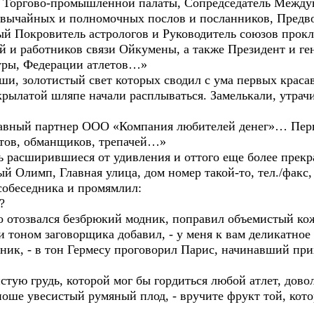
ь Торгово-промышленной палаты, Сопредседатель Между
звычайных и полномочных послов и посланников, Предв
ый Покровитель астрологов и Руководитель союзов прок
ей и работников связи Ойкумены, а также Президент и г
туры, Федерации атлетов…»
ши, золотистый свет которых сводил с ума первых красав
крылатой шляпе начали расплываться. Замелькали, утрач
вный партнер ООО «Компания любителей денег»… Перв
утов, обманщиков, трепачей…»
ть расширившиеся от удивления и оттого еще более прек
й Олимп, Главная улица, дом номер такой-то, тел./факс
собеседника и промямлил:
?
но отозвался безбрюкий модник, поправил объемистый ко
тоном заговорщика добавил, - у меня к вам деликатное 
ик, - в тон Гермесу проговорил Парис, начинавший прих
тую грудь, которой мог бы гордиться любой атлет, дово
юноше увесистый румяный плод, - вручите фрукт той, кот