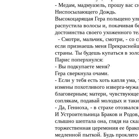
- Медам, мадмуазель, прошу вас сн
Ниспосылающего Дождь.
Высокоцарящая Гера польщено улы
распустила волосы и, покачивая б
достоинства своего ухоженного те
- Смотри, мальчик, смотри, - со с
если признаешь меня Прекраснейш
страны. Ты будешь купаться в зо
Парис поперхнулся:
- Вы подкупаете меня?
Гера сверкнула очами.
- Если у тебя есть хоть капля ум
измены похотливого изверга-мужа
благоверным; матери, чувствующей
соплякам, подавай молодых и таки
- Да, Гениоха, - в страхе отозвалс
И Устроительница Браков и Родов, 
слышно шептала она, глядя на скал
торжественная церемония ее бракос
медленной пыткой. Будь проклято