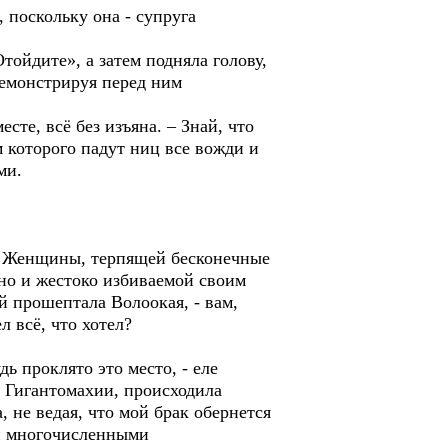
, поскольку она - супруга
ойдите», а затем подняла голову,
демонстрируя перед ним
сте, всё без изъяна. – Знай, что
 которого падут ниц все вожди и
ми.
ы. Женщины, терпящей бесконечные
но и жестоко избиваемой своим
й прошептала Волоокая, - вам,
 всё, что хотел?
ь проклято это место, - еле
ой Гигантомахии, происходила
, не ведая, что мой брак обернется
ми многочисленными