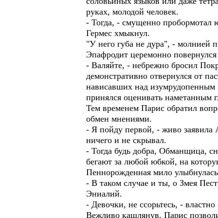
соловьиных языков или даже тетра
руках, молодой человек.
- Тогда, - смущенно пробормотал 
Гермес хмыкнул.
"У него губа не дура", - молнией
Эпафродит церемонно повернулся 
- Валяйте, - небрежно бросил По
демонстративно отвернулся от пас
нависавших над изумрудопенным м
принялся оценивать наметанным г
Тем временем Парис обратил вопр
обмен мнениями.
- Я пойду первой, - живо заявила
ничего и не скрывал.
- Тогда будь добра, Обманщица, с
бегают за любой юбкой, на котору
Пеннорожденная мило улыбнулась и
- В таком случае и ты, о Змея Пе
Эниалий.
- Девочки, не ссорьтесь, - властн
Вежливо кашлянув, Парис позволи