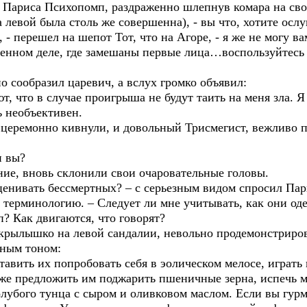
вал Париса Психопомп, раздраженно шлепнув комара на св
левой была столь же совершенна), - вы что, хотите осл
- перешел на шепот Тот, что на Агоре, - я же не могу 
твенном деле, где замешаны первые лица…воспользуйтес
но сообразил царевич, а вслух громко объявил:
т, что в случае проигрыша не будут таить на меня зла. 
ь необъективен.
, церемонно кивнули, и довольный Трисмегист, вежливо
и вы?
ние, вновь склонили свои очаровательные головы.
енивать бессмертных? – с серьезным видом спросил Парис
терминологию. – Следует ли мне учитывать, как они од
п? Как двигаются, что говорят?
крылышко на левой сандалии, невольно продемонстриров
зным тоном:
тавить их попробовать себя в эолическом мелосе, играть
кже предложить им поджарить пшеничные зерна, испечь 
олубого тунца с сыром и оливковом маслом. Если вы гурм