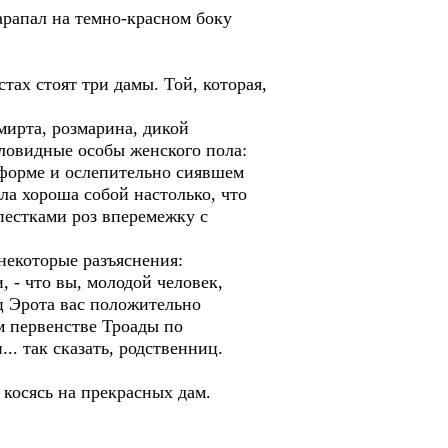
арапал на темно-красном боку
тах стоят три дамы. Той, которая,
мирта, розмарина, дикой
иловидные особы женского пола:
й форме и ослепительно сиявшем
ла хороша собой настолько, что
пестками роз вперемежку с
некоторые разъяснения:
, - что вы, молодой человек,
 Эрота вас положительно
м первенстве Троады по
.. так сказать, родственниц.
косясь на прекрасных дам.