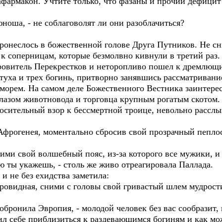
фармакон. Учтите только, что фазаны и прочий дефицит -
юноша, - не соблаговолят ли они разоблачиться?
 пронеслось в божественной голове Друга Путников. Не 
к соперницам, которые безмолвно кивнули в третий раз.
кровитель Перекрестков и неторопливо пошел к дремлющ
туха и трех богинь, притворно занявшись рассматривани
орем. На самом деле Божественного Вестника заинтересо
лазом животновода и торговца крупным рогатым скотом.
осительный взор к бессмертной троице, невольно рассл
 Афрогенея, моментально сбросив свой прозрачный пеплос
ними свой волшебный пояс, из-за которого все мужики, и
ю ты укажешь, - столь же живо отреагировала Паллада.
 не без ехидства заметила:
стровидная, сними с головы свой гривастый шлем мудрост
о обронила Эвропия, - молодой человек без вас сообразит,
л себе приблизиться к раздевающимся богиням и как мож