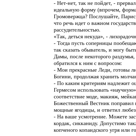
- Нет-нет, так не пойдет, - прер
идеальную форму (впрочем, форма 
Громовержца? Послушайте, Парис, 
что речь идет о важном государс
рассудительностью.
«Так, деться некуда», - лихорадоч
- Тогда пусть соперницы пообещаю
так сказать обыватель, и могу быт
Дамы, после некоторого раздумья
обратился к ним с вопросом:
- Мои прекрасные Леди, готовы л
Богини, продолжая хранить молча
- По каким критериям надлежит оц
Гермесом использовать «научную» 
соответствие моде, макияж, мейка
Божественный Вестник поправил 
мощные ягодицы, и ответил любе
- На ваше усмотрение. Можете зас
кордак, сикканиду. Допустимо та
копченого копаидского угря или г