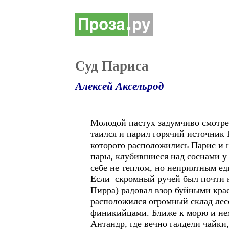
Суд Париса
Алексей Аксельрод
Молодой пастух задумчиво смотрел
таился и парил горячий источник
которого расположились Парис и 
пары, клубившиеся над соснами у 
себе не теплом, но неприятным ед
Если скромный ручей был почти н
Пирра) радовал взор буйными крас
расположился огромный склад лес
финикийцами. Ближе к морю и немн
Антандр, где вечно галдели чайки