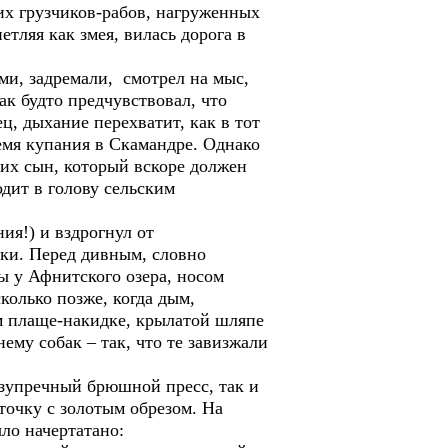
их грузчиков-рабов, нагруженных
тляя как змея, вилась дорога в
ами, задремали, смотрел на мыс,
ак будто предчувствовал, что
ц, дыхание перехватит, как в тот
ремя купания в Скамандре. Однако
о их сын, который вскоре должен
одит в голову сельским
ия!) и вздрогнул от
аки. Перед дивным, словно
ы у Афнитского озера, носом
олько позже, когда дым,
ом плаще-накидке, крылатой шляпе
му собак – так, что те завизжали
езупречный брюшной пресс, так и
точку с золотым обрезом. На
ло начертатано: