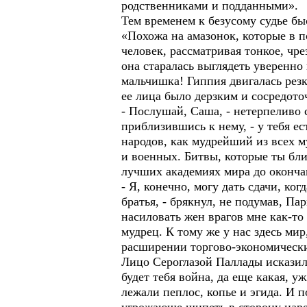
родственниками и подданными».
Тем временем к безусому судье б
«Похожа на амазонок, которые в 
человек, рассматривая тонкое, чр
она старалась выглядеть уверенно
мальчишка! Гиппия двигалась резк
ее лица было дерзким и сосредот
- Послушай, Саша, - нетерпеливо 
приблизившись к нему, - у тебя е
народов, как мудрейший из всех м
и военных. Битвы, которые ты бли
лучших академиях мира до оконча
- Я, конечно, могу дать сдачи, ко
братья, - брякнул, не подумав, Па
насиловать жен врагов мне как-то 
мудрец. К тому же у нас здесь ми
расширении торгово-экономическ
Лицо Сероглазой Паллады исказило
будет тебя война, да еще какая, у
лежали пеплос, копье и эгида. И 