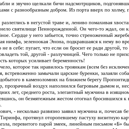
рабли и звучно щелкали бичи надсмотрщиков, подгонявш
ми с разнообразным добром. Из порта вверх по холму, пе
 разлеглись в негустой траве и, лениво помахивая хвост
енело святилище Пеннорожденной. Он чего-то ждал, он к
ное. Сердце у него забьется, точно стреноженный жеребе
ская нимфа, зеленоокая Энона, подкравшаяся к нему во в
не в себе: пугает, что если он бросит ее ради другой, т
 овладеть той, другой - разлучницей. Чего только не прих
ть которых усиливает беременность!
ело, которое так нравилось троянкам (всем без исключен
я, встревоженно замычали царские буренки, залаяли соб
 добытого в каменоломнях на ближнем берегу Пропонтид
 прозрачный воздух наполнился багровым дымом и, неск
едних лет, среднего роста, элегантный мужчина в изящн
вшись, он безмятежным жестом отогнал бросившихся к не
.
ович, - несколько развязно заявил мужчина и, почесав б
 Тиринфа, протянул оторопевшему пастуху визитную кар
езла, перевитого парой змеек, линейным письмом «Б» бы