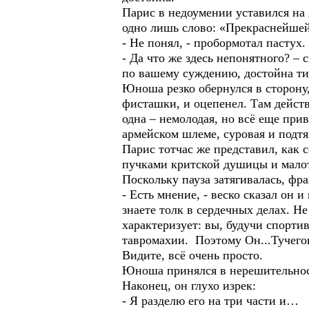
Парис в недоумении уставился на
одно лишь слово: «Прекраснейшей
- Не понял, - пробормотал пастух.
- Да что же здесь непонятного? – 
по вашему суждению, достойна тит
Юноша резко обернулся в сторону,
фисташки, и оцепенел. Там дейст
одна – немолодая, но всё еще при
армейском шлеме, суровая и подтя
Парис тотчас же представил, как 
пучками критской душицы и мало
Поскольку пауза затягивалась, фр
- Есть мнение, - веско сказал он 
знаете толк в сердечных делах.
характеризует: вы, будучи спорти
тавромахии. Поэтому Он...Тучегони
Видите, всё очень просто.
Юноша принялся в нерешительност
Наконец, он глухо изрек:
- Я разделю его на три части и…