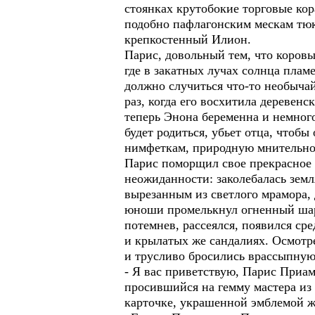
стоянках крутобокие торговые ко
подобно пафлагонским мескам тюка
крепкостенный Илион.
Парис, довольный тем, что коровы
где в закатных лучах солнца плам
должно случиться что-то необычай
раз, когда его восхитила деревен
теперь Энона беременна и немного 
будет родиться, убьет отца, чтобы
нимфеткам, природную мнительнос
Парис поморщил свое прекрасное ч
неожиданности: заколебалась земл
вырезанным из светлого мрамора,
юноши промелькнул огненный шар,
потемнев, рассеялся, появился ср
и крылатых же сандалиях. Осмотре
и трусливо бросились врассыпную
- Я вас приветствую, Парис Приам
просившийся на гемму мастера из
карточке, украшенной эмблемой ж