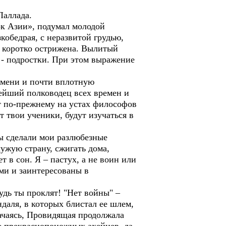
Паллада.
ок Азии», подумал молодой
кобедрая, с неразвитой грудью,
и коротко острижена. Вылитый
 - подростки. При этом выражение
 имени и почти вплотную
нейший полководец всех времен и
ет по-прежнему на устах философов
 твои ученики, будут изучаться в
жды сделали мои разлюбезные
 чужую страну, сжигать дома,
т в сон. Я – пастух, а не воин или
ами и заинтересованы в
удь ты проклят! "Нет войны" –
ндаля, в которых блистал ее шлем,
лачаясь, Провидящая продолжала