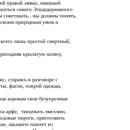
оей правой ляжке, имевшей
ушаться самого Эгидодержавного
вам советовать…вы должны понять,
ь своим природным умом и
Я всего лишь простой смертный,
 приподняв крылатую шляпу,
, стараясь в разговоре с
еты, фасон, покрой одежды,
ав коровам свои безупречные
 на арфе, танцевать эмеллию,
медовые пироги, приготовить
ан, закажите паштет из