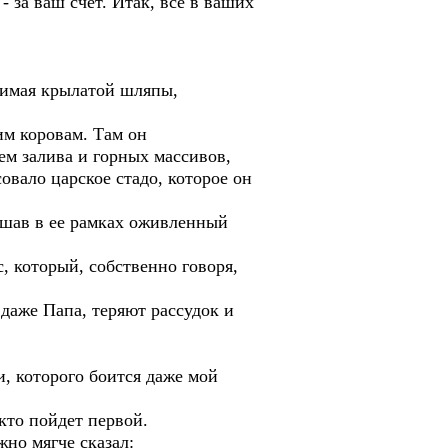
 за ваш счет. Итак, всё в ваших
снимая крылатой шляпы,
им коровам. Там он
ем залива и горных массивов,
вало царское стадо, которое он
ышав в ее рамках оживленный
, который, собственно говоря,
 даже Папа, теряют рассудок и
и, которого боится даже мой
 кто пойдет первой.
но мягче сказал: