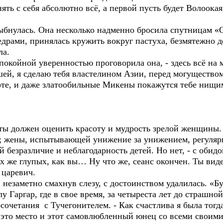
ять с себя абсолютно всё, а первой пусть будет Волоокая
бнулась. Она несколько надменно бросила спутницам «От
едрами, принялась кружить вокруг пастуха, безмятежно 
ла.
покойной уверенностью проговорила она, - здесь всё на ме
ей, я сделаю тебя властелином Азии, перед могуществом
лоте, и даже златообильные Микены покажутся тебе нищи
а, ты должен оценить красоту и мудрость зрелой женщин
; жены, испытывающей унижение за унижением, регуляр
 безразличие и неблагодарность детей. Но нет, - с обидо
х же глупых, как вы… Ну что же, сеанс окончен. Ты видел
я царевич.
незаметно смахнув слезу, с достоинством удалилась. «Буд
у Гаргар, где в свое время, за четыреста лет до страшн
очетания с Тучегонителем. - Как счастлива я была тогда
 это место и этот самовлюбленный юнец со всеми свои