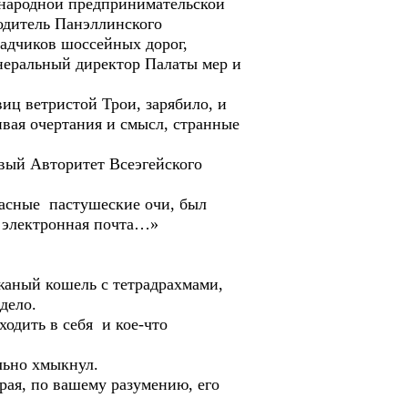
народной предпринимательской
одитель Панэллинского
ладчиков шоссейных дорог,
енеральный директор Палаты мер и
иц ветристой Трои, зарябило, и
ивая очертания и смысл, странные
ый Авторитет Всеэгейского
расные пастушеские очи, был
, электронная почта…»
жаный кошель с тетрадрахмами,
дело.
одить в себя и кое-что
льно хмыкнул.
орая, по вашему разумению, его