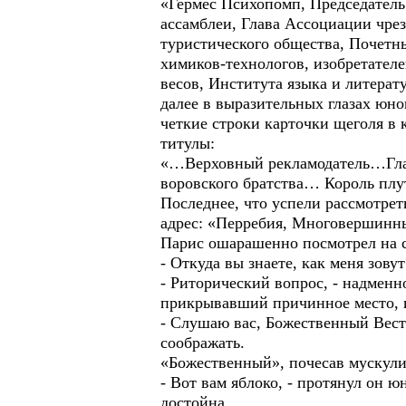
«Гермес Психопомп, Председател
ассамблеи, Глава Ассоциации чре
туристического общества, Почетн
химиков-технологов, изобретател
весов, Института языка и литера
далее в выразительных глазах юно
четкие строки карточки щеголя в 
титулы:
«…Верховный рекламодатель…Гла
воровского братства… Король пл
Последнее, что успели рассмотре
адрес: «Перребия, Многовершинны
Парис ошарашенно посмотрел на 
- Откуда вы знаете, как меня зовут
- Риторический вопрос, - надмен
прикрывавший причинное место, и 
- Слушаю вас, Божественный Вестн
соображать.
«Божественный», почесав мускулис
- Вот вам яблоко, - протянул он 
достойна.