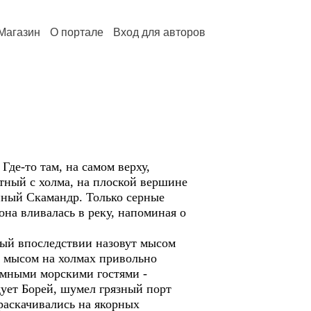
Магазин
О портале
Вход для авторов
де-то там, на самом верху,
тный с холма, на плоской вершине
нный Скамандр. Только серные
на вливалась в реку, напоминая о
рый впоследствии назовут мысом
а мысом на холмах привольно
омными морскими гостями -
дует Борей, шумел грязный порт
 раскачивались на якорных