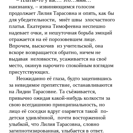
– Платье-то у вас… это…ммм…
наизнанку, – извиняющимся голосом
продолжает Лилия Тарасовна и опять, как бы
для убедительности, мнёт швы злосчастного
платья. Екатерина Тимофеевна неспешно
надевает очки, и нешуточная борьба эмоций
отражается на её порозовевшем лице.
Впрочем, выскочив из учительской, она
вскоре возвращается обратно, ничем не
выдавая неловкости, усаживается на своё
место, окинув нарочито спокойным взглядом
присутствующих.
Неожиданно её глаза, будто зацепившись
за невидимое препятствие, останавливаются
на Лидии Тарасовне. Та съёживается,
привычно ожидая какой-нибудь колкости за
свою всегдашнюю принципиальность, но
лицо её соседки вдруг озаряется такой по-
детски удивлённой, почти восторженной
улыбкой, что Лилия Тарасовна, словно
загипнотизированная, улыбается в ответ.