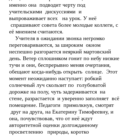
именно она подводит черту под
учительскими дискуссиями и
выпроваживает всех на урок. У неё
спрашивают совета более молодые коллеги, с
её мнением считаются.
Учителя в ожидании звонка негромко
переговариваются, за широким окном
неспешно разгорается неяркий мартовский
день. Ветер сплошняком гонит по небу низкие
тучи и они, беспрерывно меняя очертания,
обещают когда-нибудь открыть солнце. Этот
момент неожиданно наступает: робкий
солнечный луч скользит по голубоватой
дорожке на полу, чуть задерживается на
стене, разрастается и уверенно заполняет всё
помещение. Педагоги примолкнув, смотрят
друг на друга, на Екатерину Тимофеевну, и
она, почувствовав, что от неё ждут
авторитетной оценки долгожданному
просветлению природы, коротко