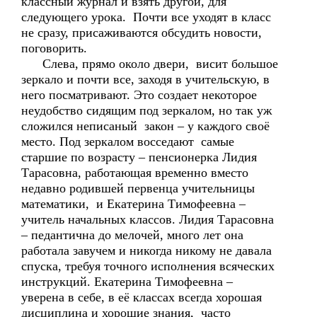
классный журнал и взять другой, для
следующего урока. Почти все уходят в класс
не сразу, присаживаются обсудить новости,
поговорить.
Слева, прямо около двери, висит большое
зеркало и почти все, заходя в учительскую, в
него посматривают. Это создает некоторое
неудобство сидящим под зеркалом, но так уж
сложился неписаный закон – у каждого своё
место. Под зеркалом восседают самые
старшие по возрасту – пенсионерка Лидия
Тарасовна, работающая временно вместо
недавно родившей первенца учительницы
математики, и Екатерина Тимофеевна –
учитель начальных классов. Лидия Тарасовна
– педантична до мелочей, много лет она
работала завучем и никогда никому не давала
спуска, требуя точного исполнения всяческих
инструкций. Екатерина Тимофеевна –
уверена в себе, в её классах всегда хорошая
дисциплина и хорошие знания, часто