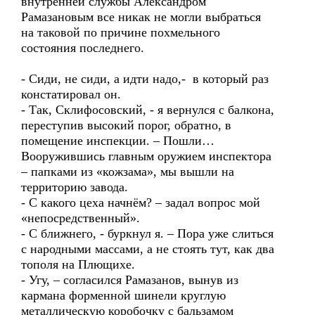
внутренней службы Александром
Рамазановым все никак не могли выбраться
на таковой по причине похмельного
состояния последнего.
- Сиди, не сиди, а идти надо,- в который раз
констатировал он.
- Так, Склифосовский, - я вернулся с балкона,
переступив высокий порог, обратно, в
помещение инспекции. – Пошли…
Вооружившись главным оружием инспектора
– папками из «кожзама», мы вышли на
территорию завода.
- С какого цеха начнём? – задал вопрос мой
«непосредственный».
- С ближнего, - буркнул я. – Пора уже слиться
с народными массами, а не стоять тут, как два
тополя на Плющихе.
- Угу, – согласился Рамазанов, вынув из
кармана форменной шинели круглую
металлическую коробочку с бальзамом