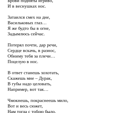
Брови подняты игриво,
И в веснушках нос.
Затаился смех на дне,
Васильковых глаз…
Я же будто бы в огне,
Задымлюсь сейчас.
Потерял почти, дар речи,
Сердце вскачь, в разнос,
Обниму тебя за плечи…
Поцелую в нос.
В ответ станешь хохотать,
Скажешь мне – Дурак,
В губы надо целовать,
Например, вот так…
Чмокнешь, покраснеешь мило,
Вот и весь сюжет,
Нам тогда с тобою было,