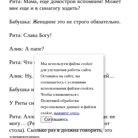
Рита: Мама, еще домострой вспомним! Может
мне еще и в синагогу ходить?
Бабушка: Женщине это не строго обязательно.
Рита: Слава Богу!
Алик: А папе?
Рита: Что папе? Папа-то здесь причем?
Мы используем файлы cookie
для улучшения работы сайта.
Алик: Ну, мало ли… Как почетный еврей…
Оставаясь на сайте, вы
соглашаетесь с условиями
Бабушка и Рита: Алик!
использования файлов cookies.
Чтобы ознакомиться с
Политикой обработки
У Риты снова звонит телефон.
персональных данных и файлов
cookie,
нажмите здесь
.
Рита: Алло! (Раздраженно). Нет, я сейчас не
Соглашаюсь
могу… (Резко отодвигает стул, отходит от
стола). Сколько раз я должна говорить, это
элементарно…